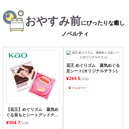
おやすみ前
にぴったりな癒し
ノベルティ
花王 めぐりズム 蒸気めぐる
足シート(オリジナルチラシ)
¥269.5
(50個)
フルカラー
【花王】めぐリズム 蒸気め
ぐる首もとシートグッドナイ
ト(オリジナルチラシ)
¥304.7
(50個)