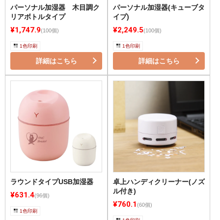
パーソナル加湿器 木目調ク
パーソナル加湿器(キューブタ
リアボトルタイプ
イプ)
¥1,747.9
¥2,249.5
(100個)
(100個)
1色印刷
1色印刷
詳細はこちら
詳細はこちら
ラウンドタイプUSB加湿器
卓上ハンディクリーナー(ノズ
ル付き)
¥631.4
(96個)
¥760.1
(60個)
1色印刷