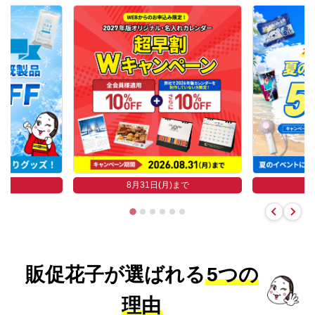
まで
8
8月31日(月)まで
販促花子が選ばれる
5つの
理由