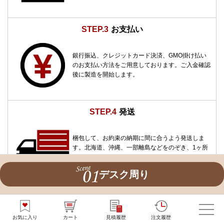
STEP.3
お支払い
銀行振込、クレジットカード決済、GMO掛け払い
のお支払い方法をご用意しております。ご入金確認
後に製造を開始します。
STEP.4
発送
梱包して、お約束の納期に間に合うよう発送しま
す。北海道、沖縄、一部離島などをのぞき、1ヶ所
分の送料は弊社で負担します。
デスク周り
カテゴリから選ぶ
お気に入り
カート
見積履歴
注文履歴