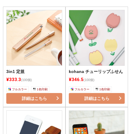
3in1 定規
kohana チューリップふせん
¥333.3
¥346.5
(100個)
(100個)
フルカラー
1色印刷
フルカラー
1色印刷
詳細はこちら
詳細はこちら