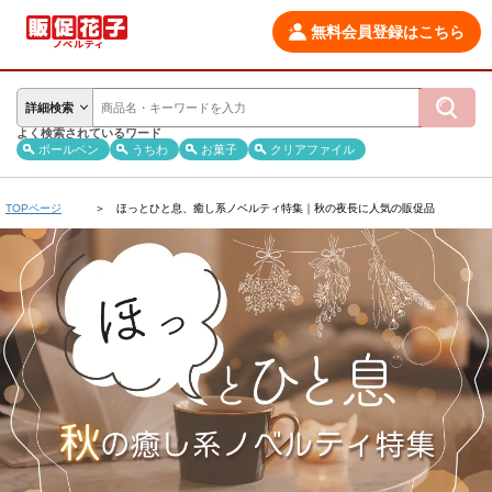
無料会員登録はこちら
詳細検索
よく検索されているワード
ボールペン
うちわ
お菓子
クリアファイル
TOPページ
ほっとひと息、癒し系ノベルティ特集｜秋の夜長に人気の販促品