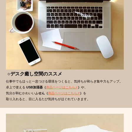
○デスク癒し空間のススメ
仕事中でもほっと一息つける環境をつくると、気持ちが和らぎ集中力もアップ。
卓上で使える
USB加湿器（
商品ページはこちら➚
）
や、
気分が和むかわいい
ふせん（
商品ページはこちら➚
）
を
取り入れると、目に入るたび気持ちがほぐれていきます。