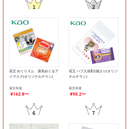
花王 めぐりズム 蒸気めぐるア
花王 バブ入浴剤1個入り(オリジ
イマスク(オリジナルチラシ)
ナルチラシ)
最安単価
最安単価
¥162.8〜
¥90.2〜