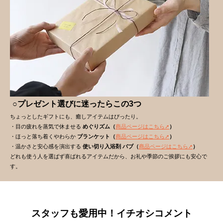
○プレゼント選びに迷ったらこの3つ
ちょっとしたギフトにも、癒しアイテムはぴったり。
・目の疲れを蒸気で休ませる
めぐりズム（
商品ページはこちら➚
）
・ほっと落ち着くやわらか
ブランケット（
商品ページはこちら➚
）
・温かさと安心感を演出する
使い切り入浴剤 バブ（
商品ページはこちら➚
）
どれも使う人を選ばず喜ばれるアイテムだから、お礼や季節のご挨拶にも安心で
す。
スタッフも愛用中！イチオシコメント