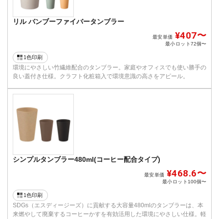
リル バンブーファイバータンブラー
¥407〜
最安単価
最小ロット
72個〜
1色印刷
環境にやさしい竹繊維配合のタンブラー。家庭やオフィスでも使い勝手の
良い蓋付き仕様。クラフト化粧箱入で環境意識の高さをアピール。
シンプルタンブラー480ml(コーヒー配合タイプ)
¥468.6〜
最安単価
最小ロット
100個〜
1色印刷
SDGs（エスディージーズ）に貢献する大容量480mlのタンブラーは、本
来燃やして廃棄するコーヒーかすを有効活用した環境にやさしい仕様。軽