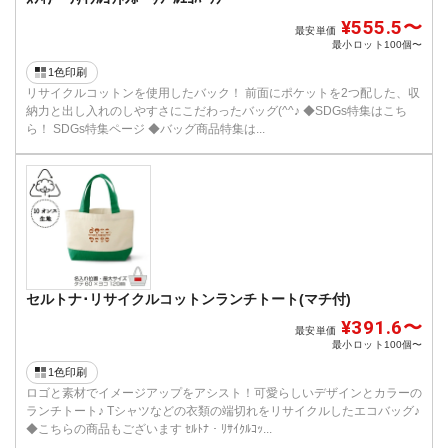
¥555.5〜
最安単価
最小ロット
100個〜
1色印刷
リサイクルコットンを使用したバック！ 前面にポケットを2つ配した、収
納力と出し入れのしやすさにこだわったバッグ(^^♪ ◆SDGs特集はこち
ら！ SDGs特集ページ ◆バッグ商品特集は...
セルトナ･リサイクルコットンランチトート(マチ付)
¥391.6〜
最安単価
最小ロット
100個〜
1色印刷
ロゴと素材でイメージアップをアシスト！可愛らしいデザインとカラーの
ランチトート♪ Tシャツなどの衣類の端切れをリサイクルしたエコバッグ♪
◆こちらの商品もございます ｾﾙﾄﾅ・ﾘｻｲｸﾙｺｯ...