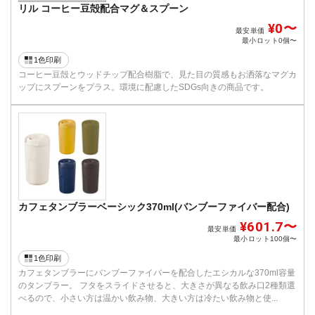
リル コーヒー豆殻配合マグ＆スプーン
¥0〜
最安単価
最小ロット
0個〜
1色印刷
コーヒー豆殻とウッドチップ配合樹脂で、見た目の質感もお洒落なマグカ
ップにスプーンをプラス。環境に配慮したSDGs向きの商品です。
カフェタンブラーベーシック370ml(バンブーファイバー配合)
¥601.7〜
最安単価
最小ロット
100個〜
1色印刷
カフェタンブラーにバンブーファイバーを配合したエシカルな370ml容量
のタンブラー。 フタをスライドさせると、大きさが異なる飲み口2種類選
べるので、小さい方は温かい飲み物、大きい方は冷たい飲み物と使...