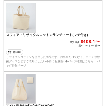
スフィア・リサイクルコットンランチトート(マチ付き)
¥408.1〜
最安単価
最小ロット
100個〜
1色印刷
リサイクルコットンを使用した商品です。お弁当だけでなく、ポーチや除
菌グッズなどすぐ取り出したい小物にも最適♪ ◆バッグ特集はこちら！ バ
ッグ特集ページ
ｽﾌｨｱ・ﾘｻｲｸﾙｺｯﾄﾝﾎﾟｰﾀﾌﾞﾙｴｺﾊﾞｯｸﾞ