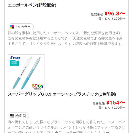
エコボールペン(卵殻配合)
¥96.8〜
最安単価
最小ロット
100個〜
フルカラー
卵の殻を素材に使用したエコボールペンです。 新たな資源を使用せずに
既存の素材を有効活用することができ、 天然の素材である卵の殻を使用
することで、リサイクルや再生もしやすく環境への影響を軽減できます...
スーパーグリップG 0.5 オーシャンプラスチック(1色印刷)
¥154〜
最安単価
最小ロット
100個〜
1色印刷
海へ流れてしまった様々なプラスチックを回収して作られた、コストパフ
ォーマンスの高いリサイクルボールペン！しっかり指にフィットするグリ
ップが使いやすさをアップ！ ◆フルカラー印刷はこちら！ スー...