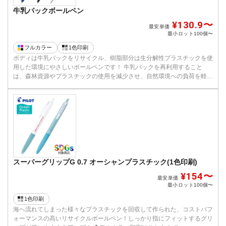
牛乳パックボールペン
¥130.9〜
最安単価
最小ロット
100個〜
フルカラー
1色印刷
ボディは牛乳パックをリサイクル、樹脂部分は生分解性プラスチックを使
用した環境にやさしいボールペンです！ 牛乳パックを再利用すること
は、森林資源やプラスチックの使用を減少させ、自然環境への負荷を軽減
し...
スーパーグリップG 0.7 オーシャンプラスチック(1色印刷)
¥154〜
最安単価
最小ロット
100個〜
1色印刷
海へ流れてしまった様々なプラスチックを回収して作られた、コストパフ
ォーマンスの高いリサイクルボールペン！しっかり指にフィットするグリ