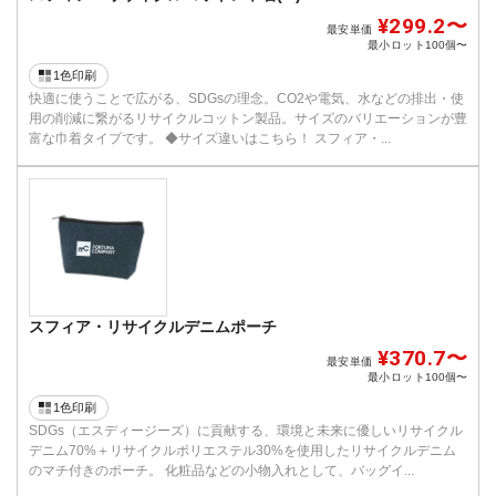
¥299.2〜
最安単価
最小ロット
100個〜
1色印刷
快適に使うことで広がる、SDGsの理念。CO2や電気、水などの排出・使
用の削減に繋がるリサイクルコットン製品。サイズのバリエーションが豊
富な巾着タイプです。 ◆サイズ違いはこちら！ スフィア・...
スフィア・リサイクルデニムポーチ
¥370.7〜
最安単価
最小ロット
100個〜
1色印刷
SDGs（エスディージーズ）に貢献する、環境と未来に優しいリサイクル
デニム70%＋リサイクルポリエステル30%を使用したリサイクルデニム
のマチ付きのポーチ。 化粧品などの小物入れとして、バッグイ...