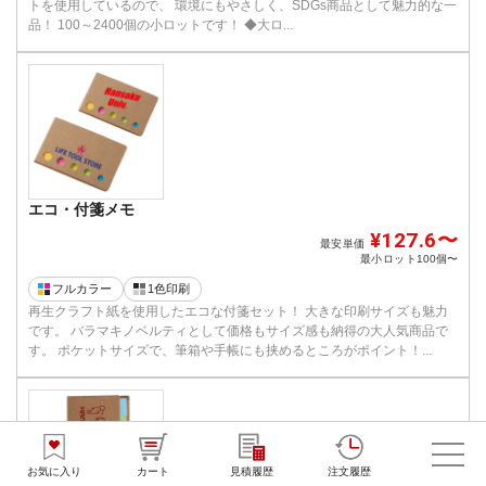
トを使用しているので、 環境にもやさしく、SDGs商品として魅力的な一
品！ 100～2400個の小ロットです！ ◆大ロ...
エコ・付箋メモ
¥127.6〜
最安単価
最小ロット
100個〜
フルカラー
1色印刷
再生クラフト紙を使用したエコな付箋セット！ 大きな印刷サイズも魅力
です。 バラマキノベルティとして価格もサイズ感も納得の大人気商品で
す。 ポケットサイズで、筆箱や手帳にも挟めるところがポイント！...
お気に入り
カート
見積履歴
注文履歴