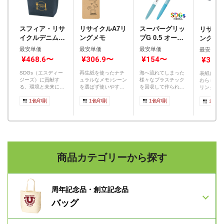
スフィア・リサ
リサイクルA7リ
スーパーグリッ
リサイク
イクルデニムラ
ングメモ
プG 0.5 オーシ
ングメモ
ンチトート(マチ
ャンプラスチッ
配合表紙
最安単価
最安単価
最安単価
最安単価
付)
ク(1色印刷)
¥468.6〜
¥306.9〜
¥154〜
¥310
SDGs（エスディー
再生紙を使ったナチ
海へ流れてしまった
表紙にエ
ジーズ）に貢献す
ュラルなメモ♪シーン
様々なプラスチック
わらを25
る、環境と未来に優
を選ばず使いやすい
を回収して作られ
リングメモ
しいリサイクルデニ
リングタイプ！ ◆...
た、コストパフォー
棄予定の
ム70%...
1色印刷
1色印刷
マンスの高...
1色印刷
効...
1色印
商品カテゴリーから探す
周年記念品・創立記念品
バッグ