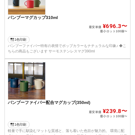
バンブーマグカップ310ml
¥696.3〜
最安単価
最小ロット
100個〜
1色印刷
バンブーファイバー特有の表情でポップカラーもナチュラルな印象♪ ◆こ
ちらの商品もございます サーモステンレスマグ390ml
バンブーファイバー配合マグカップ(350ml)
¥239.8〜
最安単価
最小ロット
100個〜
1色印刷
軽量で手に馴染むマットな質感と、落ち着いた色目が魅力的。 環境に配