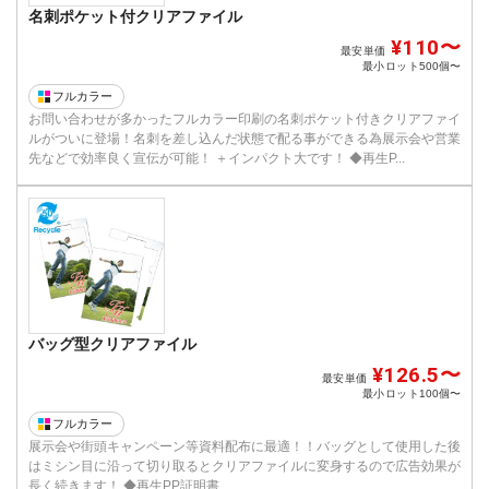
名刺ポケット付クリアファイル
¥110〜
最安単価
最小ロット
500個〜
フルカラー
お問い合わせが多かったフルカラー印刷の名刺ポケット付きクリアファイ
ルがついに登場！名刺を差し込んだ状態で配る事ができる為展示会や営業
先などで効率良く宣伝が可能！ ＋インパクト大です！ ◆再生P...
バッグ型クリアファイル
¥126.5〜
最安単価
最小ロット
100個〜
フルカラー
展示会や街頭キャンペーン等資料配布に最適！！バッグとして使用した後
はミシン目に沿って切り取るとクリアファイルに変身するので広告効果が
長く続きます！ ◆再生PP証明書