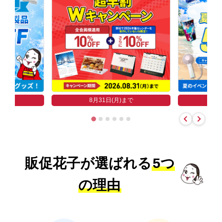
まで
8
8月31日(月)まで
販促花子が選ばれる
5つ
の理由