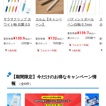
サラサクリップ ホ
カルム【キャンペ
パティントボール
スラ
ワイト軸 抗菌 0.5
ーン】
ペン白軸 0.7mm
ホワ
¥139.7
最安単価
(税込)〜
¥130.9
¥132
100個〜
最小ロット
最安単価
最安単価
最安
(税込)〜
(税込)〜
100個〜
500個〜
最小ロット
最小ロット
最小
フルカラー印刷
1色印刷
フルカラー印刷
1色印刷
1
【期間限定】今だけのお得なキャンペーン情
報
（全6件）