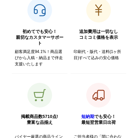
初めてでも安心！
追加費用は一切なし
親切なカスタマーサポー
コミコミ価格を表示
ト
顧客満足度94.1%！商品選
印刷代・版代・送料(1ヶ所
びから入稿・納品まで伴走
目)すべて込みの安心価格
支援いたします
掲載商品数5710点!
短納期
でも安心！
豊富な品揃え
最短翌営業日出荷
バイヤー厳選の商品ライン
ご担当者様の「間に合わな