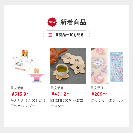
新着商品
新商品一覧を見る
最安単価
最安単価
最安単価
¥515.9〜
¥431.2〜
¥209〜
かんたん！たのしい！
間伐材ひのき 花暦コ
ぷっくり立体シール
工作カレンダー
ースター