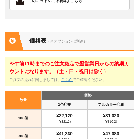
大ロットのご相談はこちら
価格表
（※オプションは別途）
※午前11時までのご注文確定で翌営業日からの納期カ
ウントになります。（土・日・祝日は除く）
ご注文の流れに関しましては、
こちら
でご確認ください。
価格
数量
1色印刷
フルカラー印刷
¥32,120
¥31,020
100個
(¥321.2)
(¥310.2)
¥41,360
¥47,080
200個