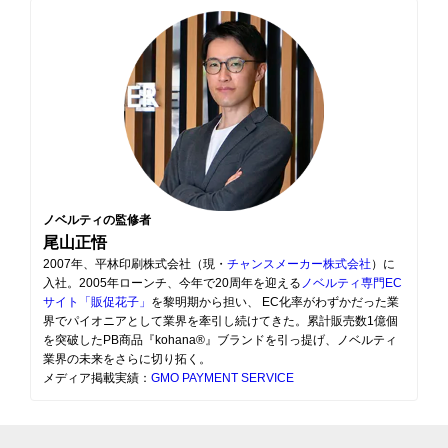
ノベルティの監修者
尾山正悟
2007年、平林印刷株式会社（現・
チャンスメーカー株式会社
）に
入社。2005年ローンチ、今年で20周年を迎える
ノベルティ専門EC
サイト「販促花子」
を黎明期から担い、 EC化率がわずかだった業
界でパイオニアとして業界を牽引し続けてきた。累計販売数1億個
を突破したPB商品『kohana®』ブランドを引っ提げ、ノベルティ
業界の未来をさらに切り拓く。
メディア掲載実績：
GMO PAYMENT SERVICE