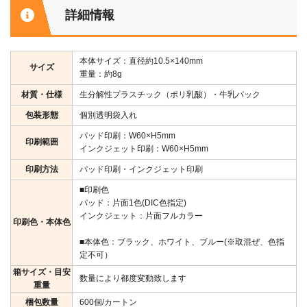
詳細情報
本体サイズ：直径約10.5×140mm
サイズ
重量：約8g
材質・仕様
生分解性プラスチック（ポリ乳酸）・牛乳パック
包装形態
個別透明袋入れ
パッド印刷：W60×H5mm
印刷範囲
インクジェット印刷：W60×H5mm
印刷方法
パッド印刷・インクジェット印刷
■印刷色
パッド：片面1色(DIC色指定)
インクジェット：片面フルカラー
印刷色・本体色
■本体色：ブラック、ホワイト、ブルー(※取混ぜ、色指
定不可）
箱サイズ・目安
数量により都度変動致します
重量
梱包数量
600個/カートン