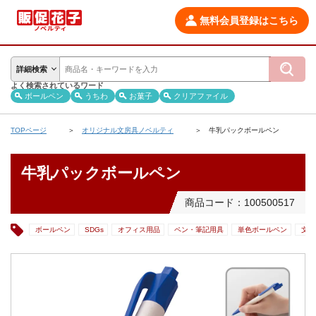
無料会員登録はこちら
詳細検索
よく検索されているワード
ボールペン
うちわ
お菓子
クリアファイル
TOPページ
オリジナル文房具ノベルティ
牛乳パックボールペン
牛乳パックボールペン
商品コード：100500517
ボールペン
SDGs
オフィス用品
ペン・筆記用具
単色ボールペン
文房