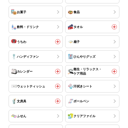
お菓子
食品
飲料・ドリンク
タオル
うちわ
扇子
ハンディファン
ひんやりグッズ
衛生・リラックス・
カレンダー
ケア用品
ウェットティッシュ
汗拭きシート
文房具
ボールペン
ふせん
クリアファイル