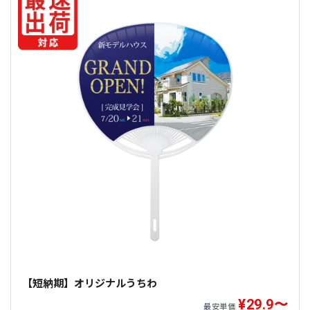
認し
をクリッ
ク。
STEP
02
ご注文手続きページで、クーポンコード
「
26UMINOHI
」を入力し、
適用
ボタン
STEP
を押してください。
03
【短納期】オリジナルうちわ
¥29.9〜
最安単価