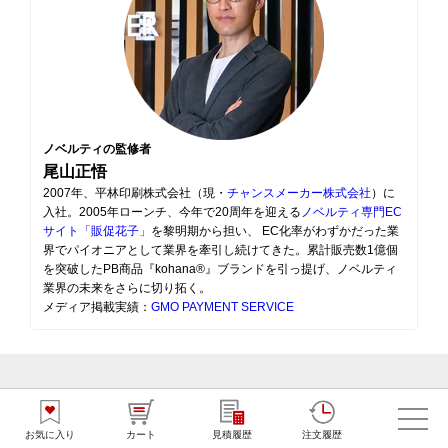
ノベルティの監修者
尾山正悟
2007年、平林印刷株式会社（現・
チャンスメーカー株式会社
）に
入社。2005年ローンチ、今年で20周年を迎える
ノベルティ専門EC
サイト「販促花子」
を黎明期から担い、 EC化率がわずかだった業
界でパイオニアとして業界を牽引し続けてきた。累計販売数1億個
を突破したPB商品『kohana®』ブランドを引っ提げ、ノベルティ
業界の未来をさらに切り拓く。
メディア掲載実績：
GMO PAYMENT SERVICE
お気に入り
カート
見積履歴
注文履歴