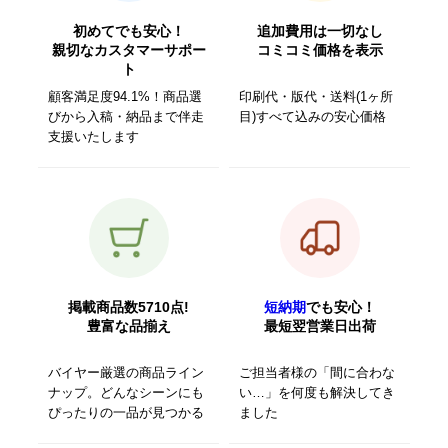
初めてでも安心！
追加費用は一切なし
親切なカスタマーサポー
コミコミ価格を表示
ト
顧客満足度94.1%！商品選
印刷代・版代・送料(1ヶ所
びから入稿・納品まで伴走
目)すべて込みの安心価格
支援いたします
掲載商品数5710点!
短納期
でも安心！
豊富な品揃え
最短翌営業日出荷
バイヤー厳選の商品ライン
ご担当者様の「間に合わな
ナップ。どんなシーンにも
い…」を何度も解決してき
ぴったりの一品が見つかる
ました