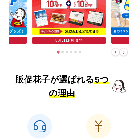
まで
8
8月31日(月)まで
販促花子が選ばれる
5つ
の理由