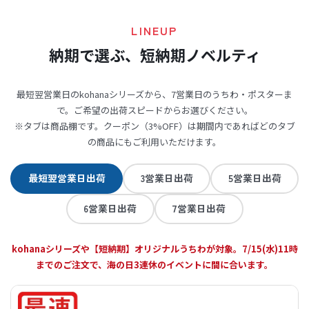
商品詳細ページより、数量やオプション
を選択いただき、
LINEUP
を
納期で選ぶ、短納期ノベルティ
クリック。
最短翌営業日のkohanaシリーズから、7営業日のうちわ・ポスターま
STEP
で。ご希望の出荷スピードからお選びください。
01
※タブは商品棚です。クーポン（3%OFF）は期間内であればどのタブ
の商品にもご利用いただけます。
最短翌営業日出荷
3営業日出荷
5営業日出荷
6営業日出荷
7営業日出荷
kohanaシリーズや【短納期】オリジナルうちわが対象。7/15(水)11時
までのご注文で、海の日3連休のイベントに間に合います。
ご注文商品の確認ページで注文内容を確