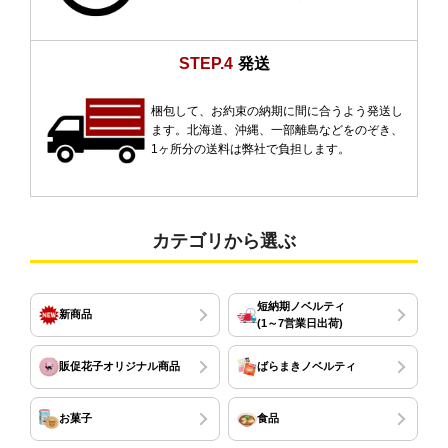
STEP.4
発送
梱包して、お約束の納期に間に合うよう発送し
ます。北海道、沖縄、一部離島などをのぞき、
1ヶ所分の送料は弊社で負担します。
カテゴリから選ぶ
短納期ノベルティ
新商品
(1～7営業日出荷)
販促花子オリジナル商品
ばらまきノベルティ
お菓子
食品