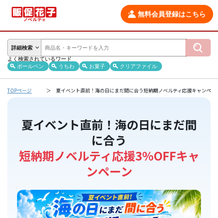
無料会員登録はこちら
詳細検索
よく検索されているワード
ボールペン
うちわ
お菓子
クリアファイル
TOPページ
夏イベント直前！海の日にまだ間に合う短納期ノベルティ応援キャンペー
夏イベント直前！海の日にまだ間
に合う
短納期ノベルティ応援3%OFFキャ
ンペーン