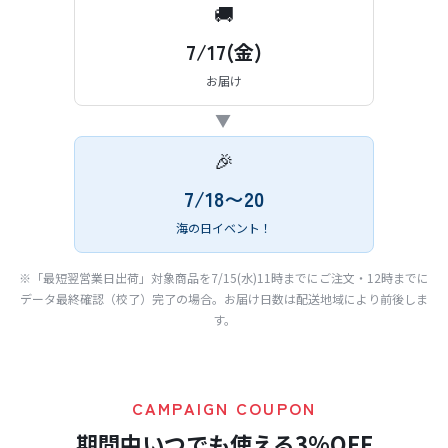
🚚
7/17(金)
お届け
▶
🎉
7/18〜20
海の日イベント！
※「最短翌営業日出荷」対象商品を7/15(水)11時までにご注文・12時までに
データ最終確認（校了）完了の場合。お届け日数は配送地域により前後しま
す。
CAMPAIGN COUPON
期間中いつでも使える3%OFF