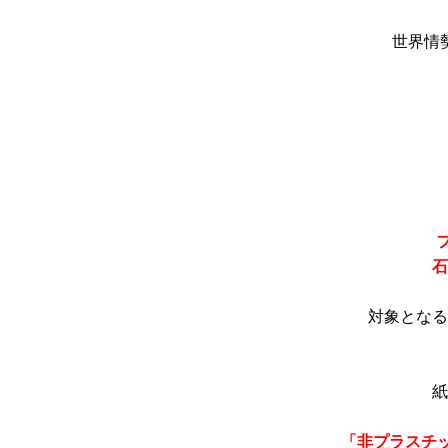
世界情
石
対象となる
紙
「非プラスチ