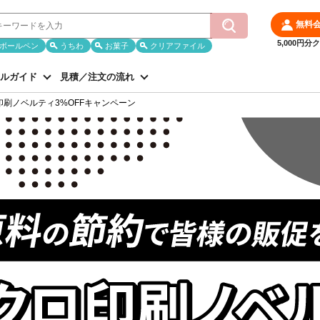
無料
5,000円
ボールペン
うちわ
お菓子
クリアファイル
ルガイド
見積／注文の流れ
刷ノベルティ3%OFFキャンペーン