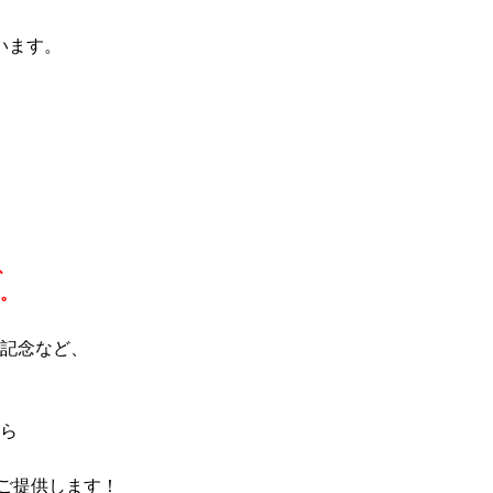
います。
、
。
記念など、
ら
ご提供します！