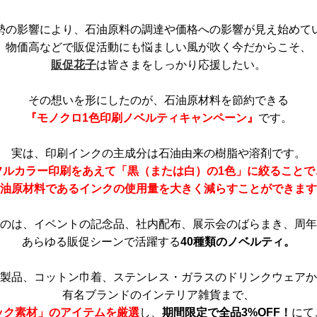
勢の影響により、石油原料の調達や価格への影響が見え始めて
物価高などで販促活動にも悩ましい風が吹く今だからこそ、
販促花子
は皆さまをしっかり応援したい。
その想いを形にしたのが、石油原材料を節約できる
『モノクロ1色印刷ノベルティキャンペーン』
です。
実は、印刷インクの主成分は石油由来の樹脂や溶剤です。
フルカラー印刷をあえて「黒（または白）の1色」に絞ることで
油原材料であるインクの使用量を大きく減らすことができます
のは、イベントの記念品、社内配布、展示会のばらまき、周年
あらゆる販促シーンで活躍する
40種類のノベルティ。
製品、コットン巾着、ステンレス・ガラスのドリンクウェアか
有名ブランドのインテリア雑貨まで、
ック素材」のアイテムを厳選
し、
期間限定で全品3%OFF！
にて