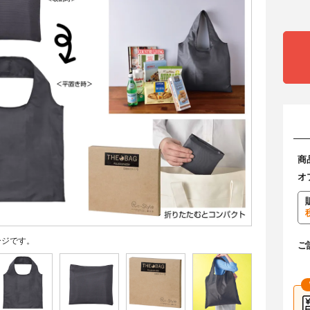
商
オ
ージです。
ご