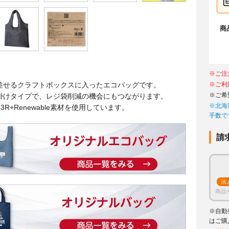
商
※ご注
差せるクラフトボックスに入ったエコバッグです。
※ご利
※ご希
掛けタイプで、レジ袋削減の機会にもつながります。
※北海
3R+Renewable素材を使用しています。
手数で
請
法
商品
※自動
はご購