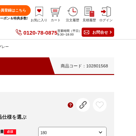
会員登録はこちら
分クーポン＆特典多数!
お気に入り
カート
注文履歴
見積履歴
ログイン
営業時間（平日）
0120-78-0875
お問合せ
9:30~18:00
 グレー
商品コード：102801568
品仕様を選ぶ
量
必須