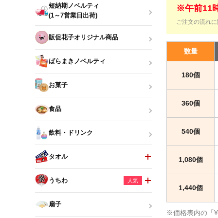
短納期ノベルティ
※午前1
(1～7営業日出荷)
ご注文の流れに
販促花子オリジナル商品
数量
ばらまきノベルティ
180個
お菓子
360個
食品
540個
飲料・ドリンク
タオル
1,080個
うちわ
人気
1,440個
扇子
※価格表内の「