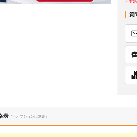
※本製
質
格表
（※オプションは別途）