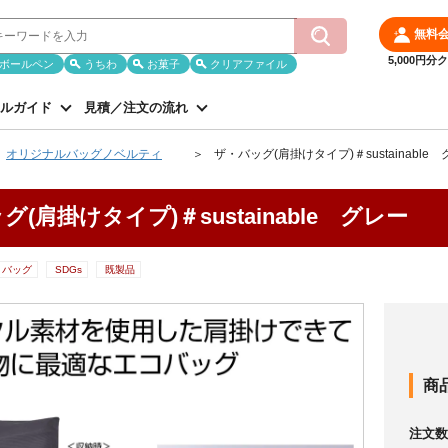
無料
5,000円
ボールペン
うちわ
お菓子
クリアファイル
ルガイド
見積／注文の流れ
オリジナルバッグノベルティ
ザ・バッグ(肩掛けタイプ)＃sustainable
(肩掛けタイプ)＃sustainable グレー
バッグ
SDGs
既製品
商
注文数