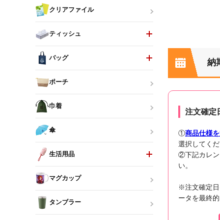
クリアファイル
ティッシュ
バッグ
納
ポーチ
巾着
注文確定
傘
①
商品仕様を
選択してくだ
生活用品
②下記カレン
い。
マグカップ
※注文確定日
ータを最終的
タンブラー