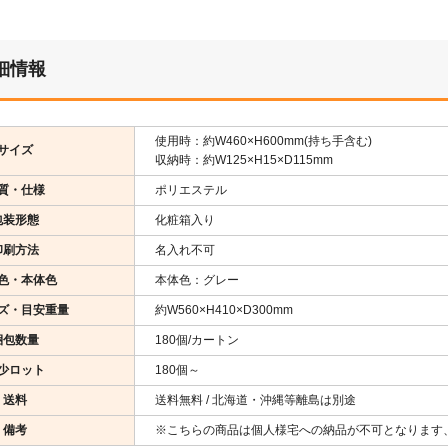
細情報
使用時：約W460×H600mm(持ち手含む)
サイズ
収納時：約W125×H15×D115mm
質・仕様
ポリエステル
包装形態
化粧箱入り
印刷方法
名入れ不可
色・本体色
本体色：グレー
ズ・目安重量
約W560×H410×D300mm
梱包数量
180個/カートン
少ロット
180個～
送料
送料無料 / 北海道・沖縄等離島は別途
備考
※こちらの商品は個人様宅への納品が不可となります