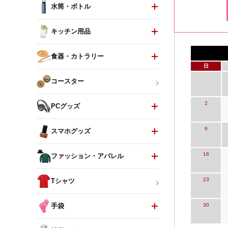
水筒・ボトル
キッチン用品
食器・カトラリー
日
コースター
2
PCグッズ
9
スマホグッズ
16
ファッション・アパレル
23
Tシャツ
30
手袋