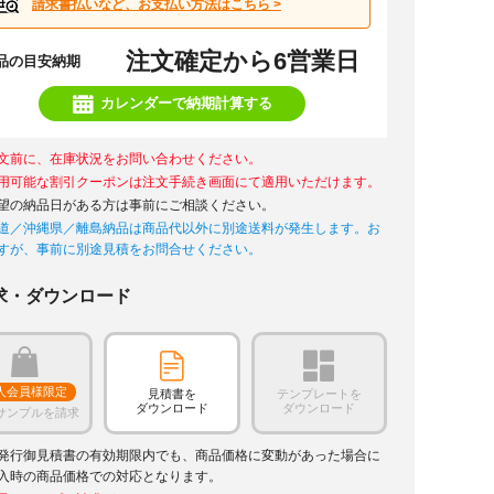
請求書払いなど、お支払い方法はこちら >
注文確定から6営業日
品の目安納期
カレンダーで納期計算する
文前に、在庫状況をお問い合わせください。
用可能な割引クーポンは注文手続き画面にて適用いただけます。
望の納品日がある方は事前にご相談ください。
道／沖縄県／離島納品は商品代以外に別途送料が発生します。お
すが、事前に別途見積をお問合せください。
求・ダウンロード
人会員様限定
見積書を
テンプレートを
ダウンロード
ダウンロード
サンプルを請求
発行御見積書の有効期限内でも、商品価格に変動があった場合に
入時の商品価格での対応となります。