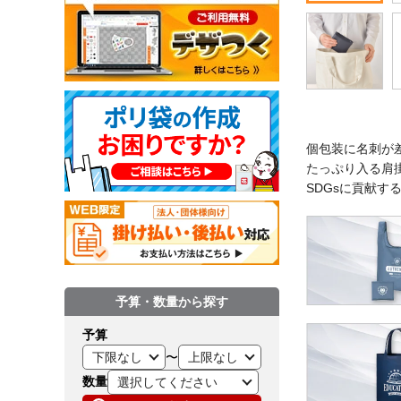
個包装に名刺が
たっぷり入る肩
SDGsに貢献する
予算・数量から探す
予算
〜
数量