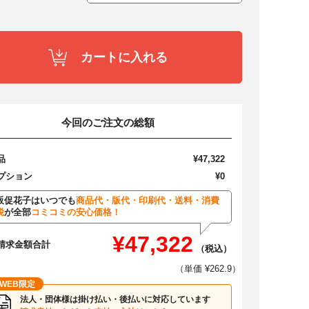
カートに入れる
今回のご注文の総額
品
¥47,322
プション
¥0
販促花子はいつでも
商品代・版代・印刷代・送料・消費
税
が全部
コミコミの安心価格！
¥47,322
請求金額合計
（税込）
（単価 ¥262.9）
WEB限定
法人・団体様は掛け払い・後払いに対応しています