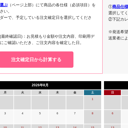
選ぶ
（ページ上部）にて商品の各仕様（必須項目）を
①
商品仕
さい。
選択して
ダーで、予定している注文確定日を選択してくださ
②下記カ
※発送希
(最終確認日)：お見積もり金額や注文内容、印刷用デ
送業者に
にご確認いただき、ご注文内容を確定した日。
注文確定日から計算する
2026年8月
月
火
水
木
金
土
日
1
3
4
5
6
7
8
6
10
11
12
13
14
15
13