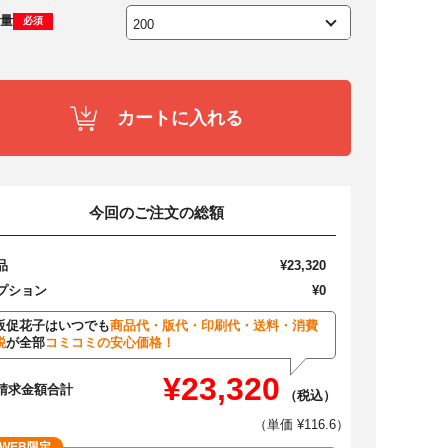
量
必須
カートに入れる
今回のご注文の総額
品
¥23,320
プション
¥0
販促花子はいつでも
商品代・版代・印刷代・送料・消費
税
が全部
コミコミの安心価格！
¥23,320
請求金額合計
（税込）
（単価 ¥116.6）
WEB限定