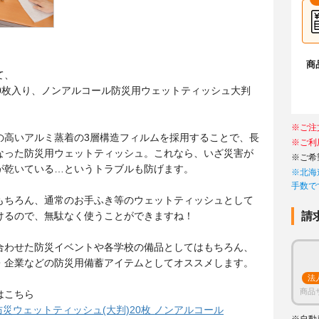
商
て、
20枚入り、ノンアルコール防災用ウェットティッシュ大判
※ご注
の高いアルミ蒸着の3層構造フィルムを採用することで、長
※ご利
なった防災用ウェットティッシュ。これなら、いざ災害が
※ご希
が乾いている…というトラブルも防げます。
※北海
手数で
もちろん、通常のお手ふき等のウェットティッシュとして
けるので、無駄なく使うことができますね！
請
合わせた防災イベントや各学校の備品としてはもちろん、
・企業などの防災用備蓄アイテムとしてオススメします。
法
商品
はこちら
存 防災ウェットティッシュ(大判)20枚 ノンアルコール