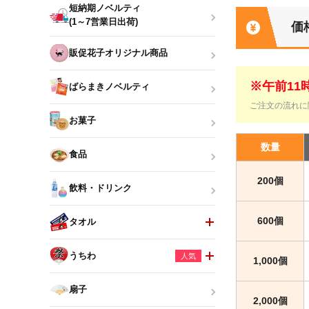
短納期ノベルティ
(1～7営業日出荷)
価
販促花子オリジナル商品
※午前1
ばらまきノベルティ
ご注文の流れに
お菓子
数量
食品
200個
飲料・ドリンク
600個
タオル
うちわ
人気
1,000個
扇子
2,000個