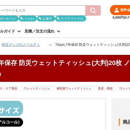
無料
5,000円
ボールペン
うちわ
お菓子
クリアファイル
ルガイド
見積／注文の流れ
防災グッズのノベルティ
7days,7年保存 防災ウェットティッシュ(大判)
s,7年保存 防災ウェットティッシュ(大判)20枚
品
ス・ケア用品
ウェットティッシュ
個性派ウェットティッシュ
防災・防犯
ウェッ
商