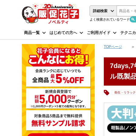
詳細検索
よく検索されているワード
商品一覧
はじめての方へ
ご利用ガイド
テクニカ
TOPページ
7day
ル既製
衛生・リラック