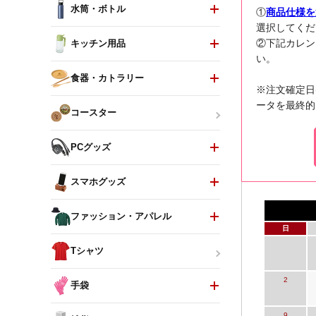
水筒・ボトル
①
商品仕様を
選択してくだ
②下記カレン
キッチン用品
い。
食器・カトラリー
※注文確定日
ータを最終的
コースター
PCグッズ
スマホグッズ
ファッション・アパレル
日
Tシャツ
2
手袋
9