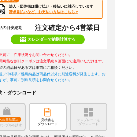
法人・団体様は掛け払い・後払いに対応しています
請求書払いなど、お支払い方法はこちら >
注文確定から4営業日
品の目安納期
カレンダーで納期計算する
文前に、在庫状況をお問い合わせください。
用可能な割引クーポンは注文手続き画面にて適用いただけます。
望の納品日がある方は事前にご相談ください。
道／沖縄県／離島納品は商品代以外に別途送料が発生します。お
すが、事前に別途見積をお問合せください。
求・ダウンロード
人会員様限定
見積書を
テンプレートを
ダウンロード
ダウンロード
サンプルを請求