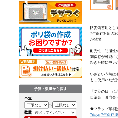
防災備蓄用とし
7年保存対応の
が登場！
耐光性、防湿性
期保存が可能に
起きた時に中身
いざという時は
もご使用いただ
予算・数量から探す
「防災の日」に
自治会・町内会
予算
〜
◆フラップ印刷
数量
7days,7年保