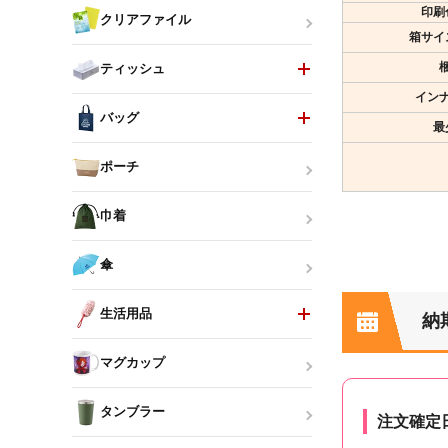
印刷
クリアファイル
箱サイ
ティッシュ
イン
バッグ
最
ポーチ
巾着
傘
生活用品
納
マグカップ
タンブラー
注文確定