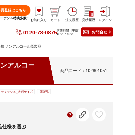
会員登録はこちら
分クーポン＆特典多数!
お気に入り
カート
注文履歴
見積履歴
ログイン
営業時間（平日）
0120-78-0875
お問合せ
9:30~18:00
20枚 ノンアルコール既製品
 ノンアルコー
商品コード：102801051
トティッシュ_大判サイズ
既製品
品仕様を選ぶ