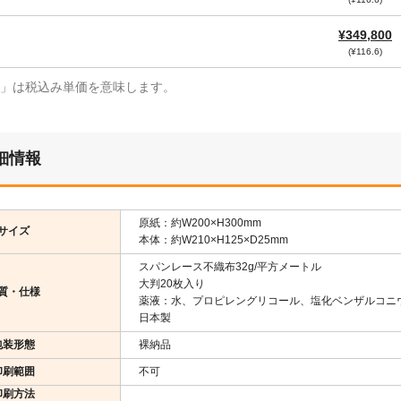
¥349,800
(¥116.6)
¥」は税込み単価を意味します。
細情報
原紙：約W200×H300mm
サイズ
本体：約W210×H125×D25mm
スパンレース不織布32g/平方メートル
大判20枚入り
質・仕様
薬液：水、プロピレングリコール、塩化ベンザルコニ
日本製
包装形態
裸納品
印刷範囲
不可
印刷方法