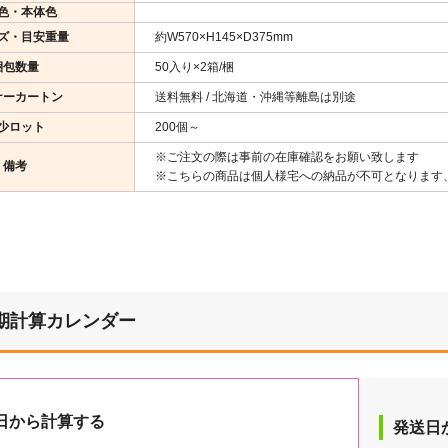
色・本体色
ズ・目安重量
約W570×H145×D375mm
梱包数量
50入り×2箱/梱
ナーカートン
送料無料 / 北海道・沖縄等離島は別途
少ロット
200個～
※ご注文の際は事前の在庫確認をお願い致します
備考
※こちらの商品は個人様宅への納品が不可となります
期計算カレンダー
日から計算する
発送日