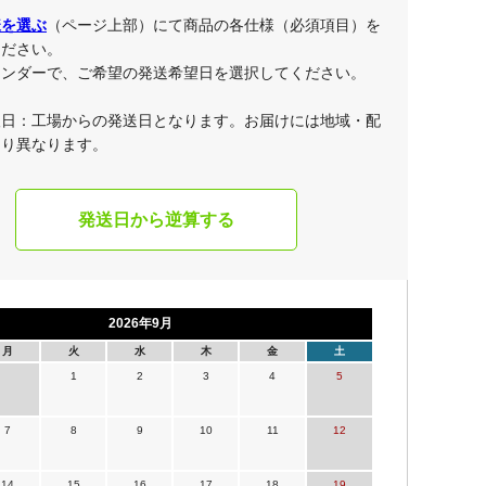
様を選ぶ
（ページ上部）にて商品の各仕様（必須項目）を
ください。
レンダーで、ご希望の発送希望日を選択してください。
望日：工場からの発送日となります。お届けには地域・配
より異なります。
発送日から逆算する
2026年9月
月
火
水
木
金
土
1
2
3
4
5
7
8
9
10
11
12
14
15
16
17
18
19