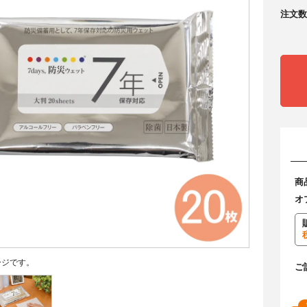
注文数
商
オ
ージです。
ご