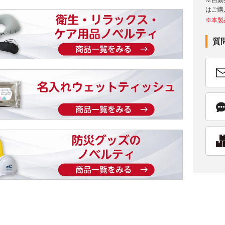
※自動
はご購
※本製
質