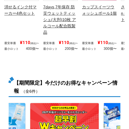
消せるインク付マ
7days,7年保存 防
カップスイーツウ
さら
ーカー4色セット
災ウェットティッ
ォッシュボール1個
n 
シュ(大判)10枚 ア
ト(
ルコール配合既製
品
¥110
¥110
¥110
最安単価
最安単価
最安単価
最安
(税込)〜
(税込)〜
(税込)〜
400個〜
200個〜
300個〜
最小ロット
最小ロット
最小ロット
最小
【期間限定】今だけのお得なキャンペーン情
報
（全6件）