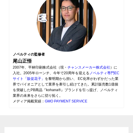
ノベルティの監修者
尾山正悟
2007年、平林印刷株式会社（現・
チャンスメーカー株式会社
）に
入社。2005年ローンチ、今年で20周年を迎える
ノベルティ専門EC
サイト「販促花子」
を黎明期から担い、 EC化率がわずかだった業
界でパイオニアとして業界を牽引し続けてきた。累計販売数1億個
を突破したPB商品『kohana®』ブランドを引っ提げ、ノベルティ
業界の未来をさらに切り拓く。
メディア掲載実績：
GMO PAYMENT SERVICE