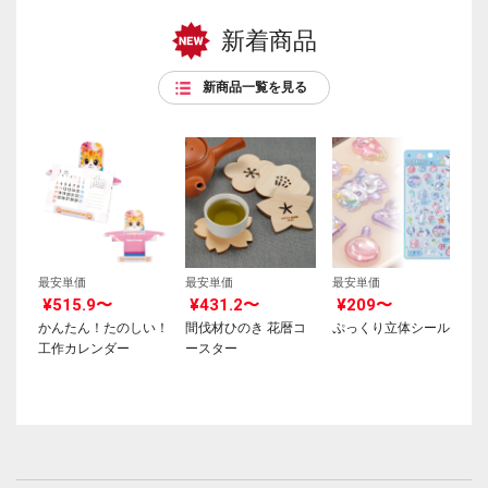
新着商品
新商品一覧を見る
最安単価
最安単価
最安単価
¥515.9〜
¥431.2〜
¥209〜
かんたん！たのしい！
間伐材ひのき 花暦コ
ぷっくり立体シール
工作カレンダー
ースター