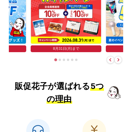
まで
8
8月31日(月)まで
販促花子が選ばれる
5つ
の理由