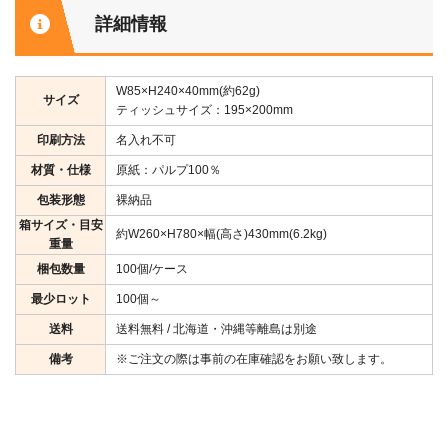
詳細情報
W85×H240×40mm(約62g)
サイズ
ティッシュサイズ：195×200mm
印刷方法
名入れ不可
材質・仕様
原紙：パルプ100％
包装形態
裸納品
箱サイズ・目安
約W260×H780×幅(高さ)430mm(6.2kg)
重量
梱包数量
100個/ケース
最少ロット
100個～
送料
送料無料 / 北海道・沖縄等離島は別途
備考
※ご注文の際は事前の在庫確認をお願い致します。