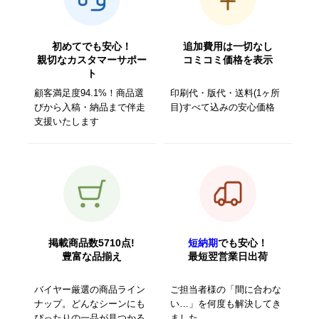
初めてでも安心！
追加費用は一切なし
親切なカスタマーサポー
コミコミ価格を表示
ト
顧客満足度94.1%！商品選
印刷代・版代・送料(1ヶ所
びから入稿・納品まで伴走
目)すべて込みの安心価格
支援いたします
掲載商品数5710点!
短納期
でも安心！
豊富な品揃え
最短翌営業日出荷
バイヤー厳選の商品ライン
ご担当者様の「間に合わな
ナップ。どんなシーンにも
い…」を何度も解決してき
ぴったりの一品が見つかる
ました