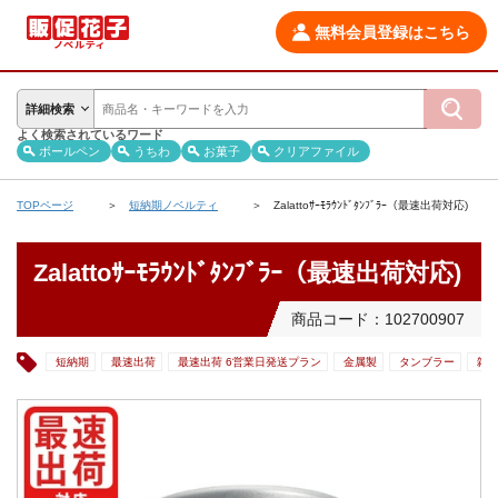
無料会員登録はこちら
詳細検索
よく検索されているワード
ボールペン
うちわ
お菓子
クリアファイル
TOPページ
短納期ノベルティ
Zalattoｻｰﾓﾗｳﾝﾄﾞﾀﾝﾌﾞﾗｰ（最速出荷対応)
Zalattoｻｰﾓﾗｳﾝﾄﾞﾀﾝﾌﾞﾗｰ（最速出荷対応)
商品コード：102700907
短納期
最速出荷
最速出荷 6営業日発送プラン
金属製
タンブラー
雑