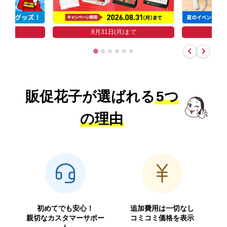
まで
8
8月31日(月)まで
販促花子が選ばれる
5つ
の理由
初めてでも安心！
追加費用は一切なし
親切なカスタマーサポー
コミコミ価格を表示