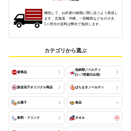
梱包して、お約束の納期に間に合うよう発送し
ます。北海道、沖縄、一部離島などをのぞき、
1ヶ所分の送料は弊社で負担します。
カテゴリから選ぶ
短納期ノベルティ
新商品
(1～7営業日出荷)
販促花子オリジナル商品
ばらまきノベルティ
お菓子
食品
飲料・ドリンク
タオル