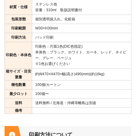
ステンレス他
材質・仕様
容量：310ml 取扱説明書付
包装形態
個別透明袋入れ、化粧箱
印刷範囲
W30×H30mm
印刷方法
パッド印刷
印刷色：片面1色(DIC色指定)
本体色：ブラック、ホワイト、カーキ、レッド、ネイビ
印刷色・本体色
ー、グレー、ベージュ
※1色お選びください
箱サイズ・目安
約W470×H470×幅(高さ)490(mm)(約16kg)
重量
梱包数量
100個/カートン
最少ロット
100個〜
送料
送料無料 / 北海道・沖縄等離島は別途
備考
印刷方法について