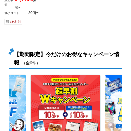
最安単
(税
価
込)〜
30個〜
最小ロット
1色印刷
【期間限定】今だけのお得なキャンペーン情
報
（全6件）