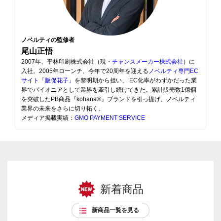
ノベルティの監修者
尾山正悟
2007年、平林印刷株式会社（現・
チャンスメーカー株式会社
）に
入社。2005年ローンチ、今年で20周年を迎える
ノベルティ専門EC
サイト「販促花子」
を黎明期から担い、 EC化率がわずかだった業
界でパイオニアとして業界を牽引し続けてきた。累計販売数1億個
を突破したPB商品『kohana®』ブランドを引っ提げ、ノベルティ
業界の未来をさらに切り拓く。
メディア掲載実績：
GMO PAYMENT SERVICE
新着商品
新商品一覧を見る