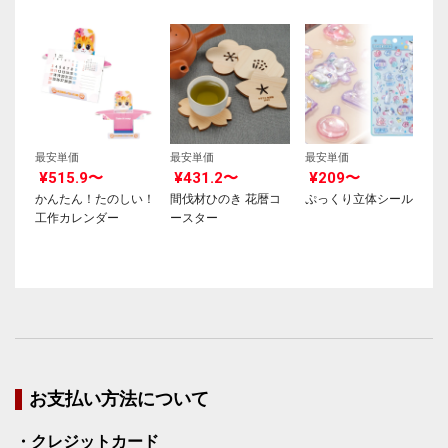
最安単価
最安単価
最安単価
¥515.9〜
¥431.2〜
¥209〜
かんたん！たのしい！
間伐材ひのき 花暦コ
ぷっくり立体シール
工作カレンダー
ースター
お支払い方法について
・クレジットカード