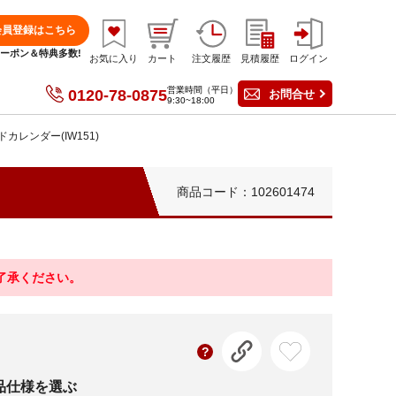
会員登録はこちら
分クーポン＆特典多数!
お気に入り
カート
注文履歴
見積履歴
ログイン
営業時間（平日）
0120-78-0875
お問合せ
9:30~18:00
カレンダー(IW151)
商品コード：102601474
ご了承ください。
品仕様を選ぶ