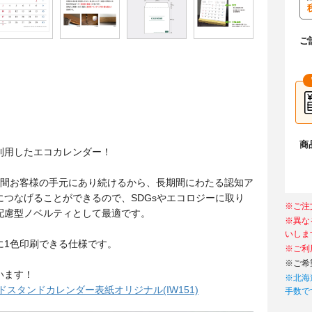
ご
商
利用したエコカレンダー！
年間お客様の手元にあり続けるから、長期間にわたる認知ア
につなげることができるので、SDGsやエコロジーに取り
※ご注
配慮型ノベルティとして最適です。
※異な
いしま
に1色印刷できる仕様です。
※ご利
※ご希
います！
※北海
ドスタンドカレンダー表紙オリジナル(IW151)
手数で