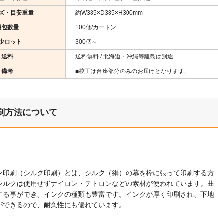
ズ・目安重量
約W385×D385×H300mm
梱包数量
100個/カートン
少ロット
300個～
送料
送料無料 / 北海道・沖縄等離島は別途
備考
■校正は台座部分のみのお届けとなります。
刷方法について
ン印刷（シルク印刷）とは、シルク（絹）の幕を枠に張って印刷する方
シルクは使用せずナイロン・テトロンなどの素材が使われています。曲
する事ができ、インクの種類も豊富です。インクが厚く印刷され、下地
ができるので、耐久性にも優れています。