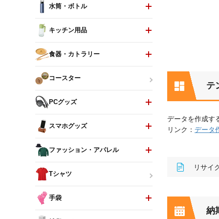
水筒・ボトル
キッチン用品
食器・カトラリー
コースター
テ
PCグッズ
データを作成す
スマホグッズ
リンク：
データ
ファッション・アパレル
リサイク
Tシャツ
手袋
納