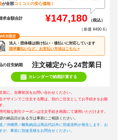
税
が全部
コミコミの安心価格！
¥147,180
請求金額合計
（税込）
（単価 ¥490.6）
WEB限定
法人・団体様は掛け払い・後払いに対応しています
請求書払いなど、お支払い方法はこちら >
注文確定から24営業日
品の目安納期
カレンダーで納期計算する
文前に、在庫状況をお問い合わせください。
るデザインでご注文する際は、別のご注文としてお手続きをお願
す。
用可能な割引クーポンは注文手続き画面にて適用いただけます。
望の納品日がある方は事前にご相談ください。
道／沖縄県／離島納品は商品代以外に別途送料が発生します。お
すが、事前に別途見積をお問合せください。