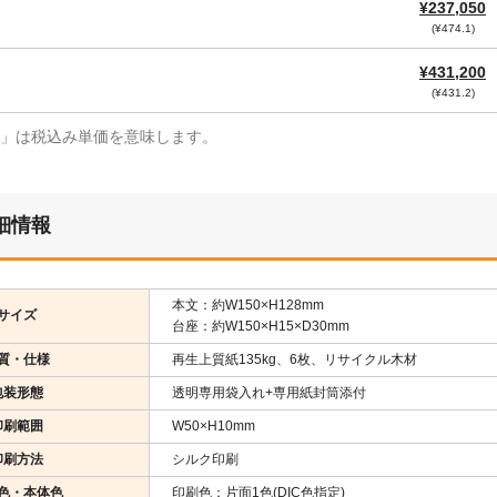
¥237,050
(¥474.1)
¥431,200
(¥431.2)
¥」は税込み単価を意味します。
細情報
本文：約W150×H128mm
サイズ
台座：約W150×H15×D30mm
質・仕様
再生上質紙135kg、6枚、リサイクル木材
包装形態
透明専用袋入れ+専用紙封筒添付
印刷範囲
W50×H10mm
印刷方法
シルク印刷
色・本体色
印刷色：片面1色(DIC色指定)