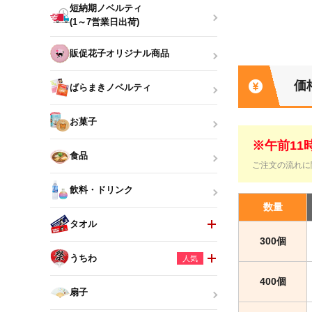
短納期ノベルティ
(1～7営業日出荷)
販促花子オリジナル商品
価
ばらまきノベルティ
お菓子
※午前1
食品
ご注文の流れに
飲料・ドリンク
数量
タオル
300個
うちわ
人気
400個
扇子