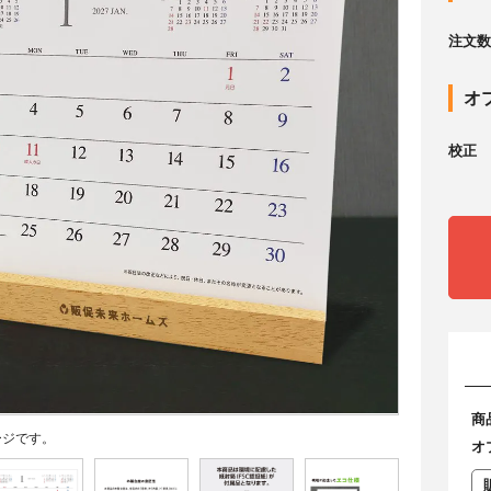
注文数
オ
校正
商
ージです。
オ