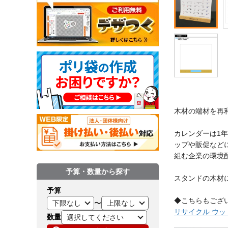
木材の端材を再
カレンダーは1
ップや販促など
組む企業の環境
予算・数量から探す
スタンドの木材
予算
◆こちらもござ
〜
リサイクル ウッ
数量