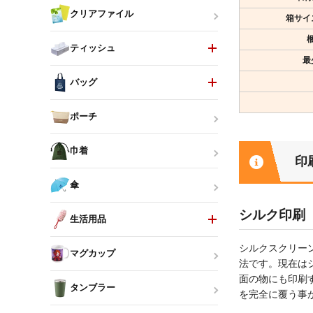
クリアファイル
箱サイ
ティッシュ
最
バッグ
ポーチ
巾着
印
傘
シルク印刷
生活用品
シルクスクリー
マグカップ
法です。現在は
面の物にも印刷
タンブラー
を完全に覆う事