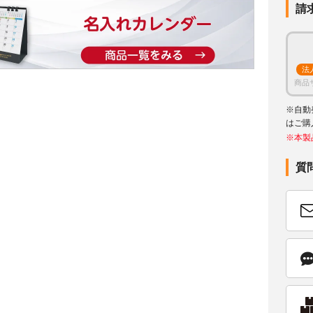
請
法
商品
※自動
はご購
※本製
質