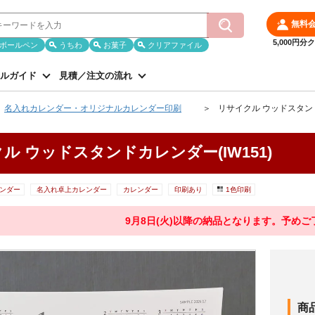
無料
5,000円
ボールペン
うちわ
お菓子
クリアファイル
ルガイド
見積／注文の流れ
名入れカレンダー・オリジナルカレンダー印刷
リサイクル ウッドスタンド
ル ウッドスタンドカレンダー(IW151)
ンダー
名入れ卓上カレンダー
カレンダー
印刷あり
1色印刷
9月8日(火)以降の納品となります。予め
商