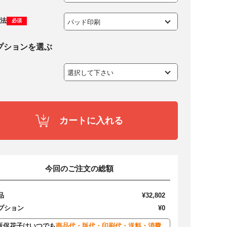
法
必須
プションを選ぶ
カートに入れる
今回のご注文の総額
品
¥32,802
プション
¥0
販促花子はいつでも
商品代・版代・印刷代・送料・消費