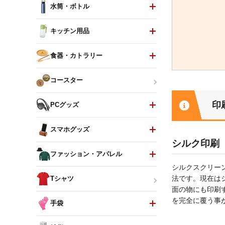
水筒・ボトル
キッチン用品
食器・カトラリー
コースター
印
PCグッズ
スマホグッズ
シルク印刷
ファッション・アパレル
シルクスクリー
法です。現在は
Tシャツ
面の物にも印刷
を完全に覆う事
手袋