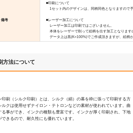
■印刷について
1セット内のデザインは、同柄同色となりますので予
備考
■レーザー加工について
レーザー加工は印刷ではございません。
本体をレーザーで削って絵柄を出す加工となります
データ上は黒(K=100%)でご作成頂きますが、絵
刷方法について
ン印刷（シルク印刷）とは、シルク（絹）の幕を枠に張って印刷する方
シルクは使用せずナイロン・テトロンなどの素材が使われています。曲
する事ができ、インクの種類も豊富です。インクが厚く印刷され、下地
ができるので、耐久性にも優れています。