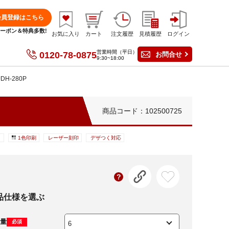
会員登録はこちら
分クーポン＆特典多数!
お気に入り
カート
注文履歴
見積履歴
ログイン
営業時間（平日）
0120-78-0875
お問合せ
9:30~18:00
H-280P
商品コード：102500725
り
1色印刷
レーザー刻印
デザつく対応
品仕様を選ぶ
量
必須