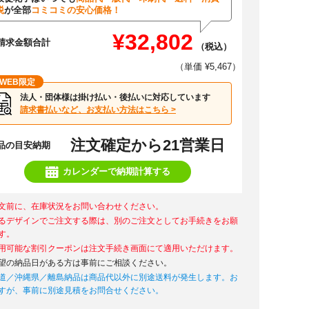
税
が全部
コミコミの安心価格！
¥32,802
請求金額合計
（税込）
（単価 ¥5,467）
WEB限定
法人・団体様は掛け払い・後払いに対応しています
請求書払いなど、お支払い方法はこちら >
注文確定から21営業日
品の目安納期
カレンダーで納期計算する
文前に、在庫状況をお問い合わせください。
るデザインでご注文する際は、別のご注文としてお手続きをお願
す。
用可能な割引クーポンは注文手続き画面にて適用いただけます。
望の納品日がある方は事前にご相談ください。
道／沖縄県／離島納品は商品代以外に別途送料が発生します。お
すが、事前に別途見積をお問合せください。