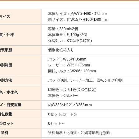
本体サイズ：約W75×H90×D75mm
サイズ
箱サイズ：約W157×H100×D80ｍｍ
容量：280ml×2個
質・仕様
本体重量：約100g×2個
保冷効力：8℃以下(1時間)
包装形態
個別化粧箱入り
パッド：W35×H35mm
印刷範囲
レーザー：W35×H35mm
回転シルク：W206×H30mm
印刷方法
パッド印刷、レーザー加工、回転シルク印刷
印刷色：片面1色(DIC色指定)
色・本体色
本体色：シルバー
ズ・目安重量
約W333×H121×D258ｍｍ
梱包数量
6セット/カートン
少ロット
6セット～
送料
送料無料 / 北海道・沖縄等離島は別途