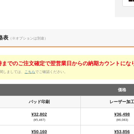
格表
（※オプションは別途）
1時までのご注文確定で翌営業日からの納期カウントにな
関しましては、
こちら
でご確認ください。
価格
パッド印刷
レーザー加
¥32,802
¥36,498
(¥5,467)
(¥6,083)
¥50,160
¥53,856