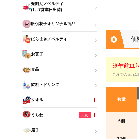
短納期ノベルティ
(1～7営業日出荷)
販促花子オリジナル商品
価
ばらまきノベルティ
お菓子
※午前1
食品
ご注文の流れに
飲料・ドリンク
数量
タオル
うちわ
人気
6個
扇子
12個