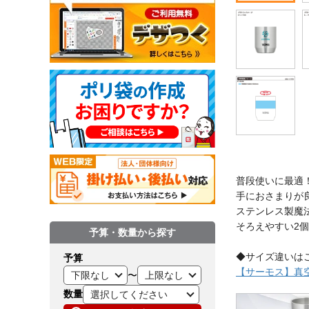
普段使いに最適
手におさまりが
ステンレス製魔
そろえやすい2
予算・数量から探す
◆サイズ違いは
予算
【サーモス】真空断
〜
数量