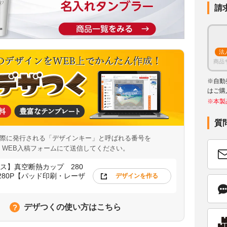
請
法
商品
※自動
はご購
※本製
質
際に発行される「デザインキー」と呼ばれる番号を
WEB入稿フォームにて送信してください。
ス】真空断熱カップ 280
H-280P【パッド印刷・レーザ
デザインを作る
デザつくの使い方はこちら