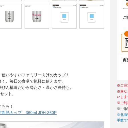
ご
商
！使いやすいファミリー向けのカップ！
良く、毎日の食卓で気軽に使えます。
※ご注
法びん構造だから冷たさ・温かさ長持ち。
※異な
個セット。
いしま
※ご利
こちら！
※ご希
熱カップ 360ml JDH-360P
※北海
手数で