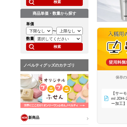
検索
商品単価・数量から探す
単価
〜
数量
検索
ノベルティグッズのカテゴリ
保存の
【サーモ
ml JD
ー加工】
新商品