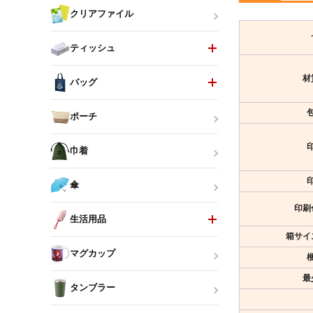
クリアファイル
ティッシュ
材
バッグ
ポーチ
巾着
傘
印刷
生活用品
箱サイ
マグカップ
最
タンブラー