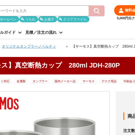
無料
5,000円
ボールペン
うちわ
お菓子
クリアファイル
ルガイド
見積／注文の流れ
オリジナルタンブラーノベルティ
【サーモス】真空断熱カップ 280ml JD
ス】真空断熱カップ 280ml JDH-280P
ット対応
金属製
タンブラー
国内メーカー品
サーモス
デスク用品
印刷あ
商
注文数