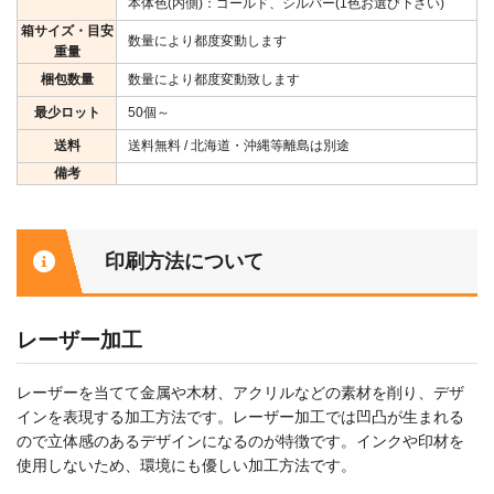
本体色(内側)：ゴールド、シルバー(1色お選び下さい)
箱サイズ・目安
数量により都度変動します
重量
梱包数量
数量により都度変動致します
最少ロット
50個～
送料
送料無料 / 北海道・沖縄等離島は別途
備考
印刷方法について
レーザー加工
レーザーを当てて金属や木材、アクリルなどの素材を削り、デザ
インを表現する加工方法です。レーザー加工では凹凸が生まれる
ので立体感のあるデザインになるのが特徴です。インクや印材を
使用しないため、環境にも優しい加工方法です。