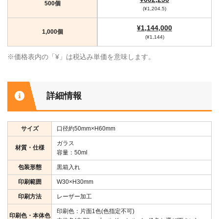
500個
(¥1,204.5)
¥1,144,000
1,000個
(¥1,144)
※価格表内の「¥」は税込み単価を意味します。
詳細情報
サイズ
口径約50mm×H60mm
ガラス
材質・仕様
容量：50ml
包装形態
黒箱入れ
印刷範囲
W30×H30mm
印刷方法
レーザー加工
印刷色：片面1色(色指定不可)
印刷色・本体色