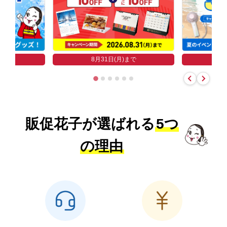
まで
8
8月31日(月)まで
販促花子が選ばれる
5つ
の理由