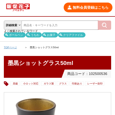
無料会員登録はこちら
詳細検索
よく検索されているワード
ボールペン
うちわ
お菓子
クリアファイル
TOPページ
墨黒ショットグラス50ml
墨黒ショットグラス50ml
商品コード：102500536
高級
小ロット対応
ガラス製
グラス
印刷あり
レーザー刻印