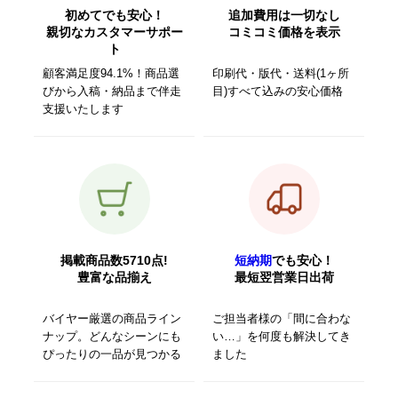
初めてでも安心！
追加費用は一切なし
親切なカスタマーサポー
コミコミ価格を表示
ト
顧客満足度94.1%！商品選
印刷代・版代・送料(1ヶ所
びから入稿・納品まで伴走
目)すべて込みの安心価格
支援いたします
掲載商品数5710点!
短納期
でも安心！
豊富な品揃え
最短翌営業日出荷
バイヤー厳選の商品ライン
ご担当者様の「間に合わな
ナップ。どんなシーンにも
い…」を何度も解決してき
ぴったりの一品が見つかる
ました