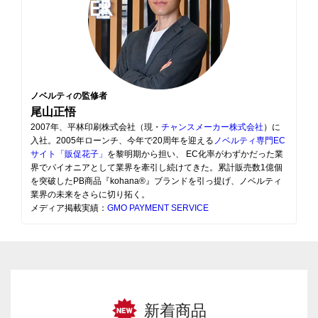
ノベルティの監修者
尾山正悟
2007年、平林印刷株式会社（現・
チャンスメーカー株式会社
）に
入社。2005年ローンチ、今年で20周年を迎える
ノベルティ専門EC
サイト「販促花子」
を黎明期から担い、 EC化率がわずかだった業
界でパイオニアとして業界を牽引し続けてきた。累計販売数1億個
を突破したPB商品『kohana®』ブランドを引っ提げ、ノベルティ
業界の未来をさらに切り拓く。
メディア掲載実績：
GMO PAYMENT SERVICE
新着商品