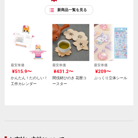
新商品一覧を見る
最安単価
最安単価
最安単価
¥515.9〜
¥431.2〜
¥209〜
かんたん！たのしい！
間伐材ひのき 花暦コ
ぷっくり立体シール
工作カレンダー
ースター