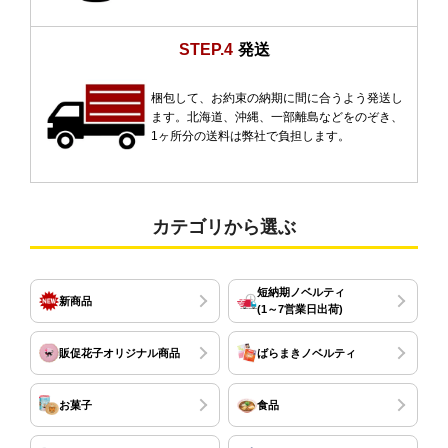
STEP.4
発送
梱包して、お約束の納期に間に合うよう発送し
ます。北海道、沖縄、一部離島などをのぞき、
1ヶ所分の送料は弊社で負担します。
カテゴリから選ぶ
短納期ノベルティ
新商品
(1～7営業日出荷)
販促花子オリジナル商品
ばらまきノベルティ
お菓子
食品