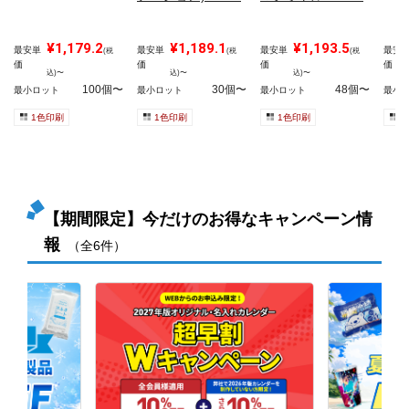
¥1,179.2
¥1,189.1
¥1,193.5
最安単
最安単
最安単
最安
(税
(税
(税
価
価
価
価
込)〜
込)〜
込)〜
100個〜
30個〜
48個〜
最小ロット
最小ロット
最小ロット
最小
1色印刷
1色印刷
1色印刷
1
【期間限定】今だけのお得なキャンペーン情
報
（全6件）