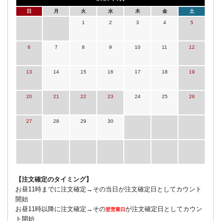
日
月
火
水
木
金
土
1
2
3
4
5
6
7
8
9
10
11
12
13
14
15
16
17
18
19
20
21
22
23
24
25
26
27
28
29
30
【注文確定のタイミング】
お昼11時までに注文確定→その当日が注文確定日としてカウント
開始
お昼11時以降に注文確定→その
が注文確定日としてカウン
翌営業日
ト開始