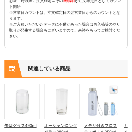
お昼11時以降に注文確定→その
が注文確定日としてカウン
翌営業日
ト開始
※営業日カウントは、注文確定日の翌営業日からのカウントとな
ります。
※ご入稿いただいたデータに不備があった場合は再入稿等のやり
取りが発生する場合もございますので、余裕をもってご検討くだ
さい。
関連している商品
缶型グラス490ml
オーシャンロング
メモリ付きフロス
カフ
グラス380ml
ティボトル350ml
ベー