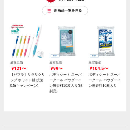
新商品一覧を見る
最安単価
最安単価
最安単価
¥121〜
¥99〜
¥104.5〜
【ゼブラ】サラサクリ
ボディシート スーパ
ボディシート スーパ
ップ ホワイト軸 抗菌
ークール パウダーイ
ークール パウダーイ
0.5(キャンペーン)
ン無香料10枚入り(既
ン無香料10枚入り
製品)