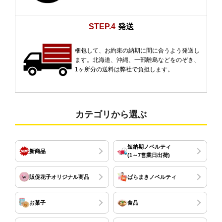
STEP.4
発送
梱包して、お約束の納期に間に合うよう発送し
ます。北海道、沖縄、一部離島などをのぞき、
1ヶ所分の送料は弊社で負担します。
カテゴリから選ぶ
短納期ノベルティ
新商品
(1～7営業日出荷)
販促花子オリジナル商品
ばらまきノベルティ
お菓子
食品