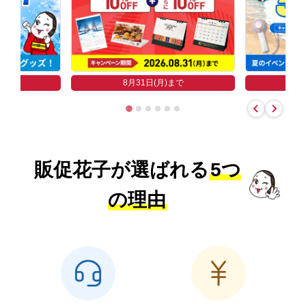
まで
8
8月31日(月)まで
販促花子が選ばれる
5つ
の理由