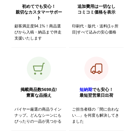
初めてでも安心！
追加費用は一切なし
親切なカスタマーサポー
コミコミ価格を表示
ト
顧客満足度94.1%！商品選
印刷代・版代・送料(1ヶ所
びから入稿・納品まで伴走
目)すべて込みの安心価格
支援いたします
掲載商品数5698点!
短納期
でも安心！
豊富な品揃え
最短翌営業日出荷
バイヤー厳選の商品ライン
ご担当者様の「間に合わな
ナップ。どんなシーンにも
い…」を何度も解決してき
ぴったりの一品が見つかる
ました