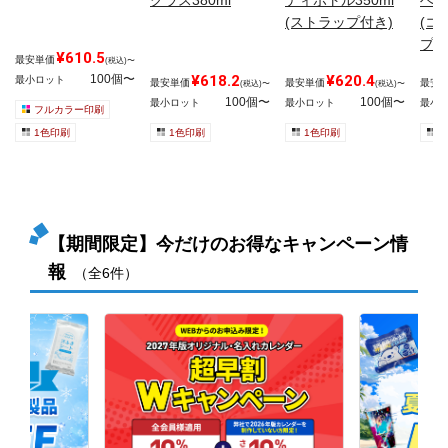
(ストラップ付き)
(コ
プ)
¥610.5
最安単価
(税込)〜
100個〜
¥618.2
¥620.4
最小ロット
最安単価
最安単価
最安
(税込)〜
(税込)〜
100個〜
100個〜
最小ロット
最小ロット
最小
フルカラー印刷
1色印刷
1色印刷
1色印刷
1
【期間限定】今だけのお得なキャンペーン情
報
（全6件）