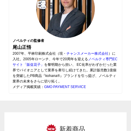
ノベルティの監修者
尾山正悟
2007年、平林印刷株式会社（現・
チャンスメーカー株式会社
）に
入社。2005年ローンチ、今年で20周年を迎える
ノベルティ専門EC
サイト「販促花子」
を黎明期から担い、 EC化率がわずかだった業
界でパイオニアとして業界を牽引し続けてきた。累計販売数1億個
を突破したPB商品『kohana®』ブランドを引っ提げ、ノベルティ
業界の未来をさらに切り拓く。
メディア掲載実績：
GMO PAYMENT SERVICE
新着商品