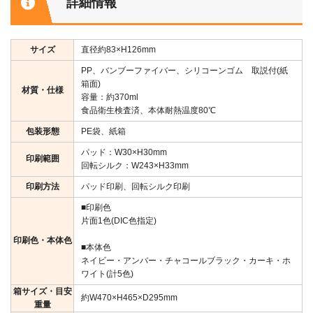
詳細情報
サイズ
直径約83×H126mm
PP、バンブーファイバー、シリコーンゴム 取説付(紙
箱面)
材質・仕様
容量：約370ml
食品衛生検査済、本体耐熱温度80℃
包装形態
PE袋、紙箱
パッド：W30×H30mm
印刷範囲
回転シルク：W243×H33mm
印刷方法
パッド印刷、回転シルク印刷
■印刷色
片面1色(DIC色指定)
印刷色・本体色
■本体色
ネイビー・アンバー・チャコールブラック・カーキ・ホ
ワイト(計5色)
箱サイズ・目安
約W470×H465×D295mm
重量