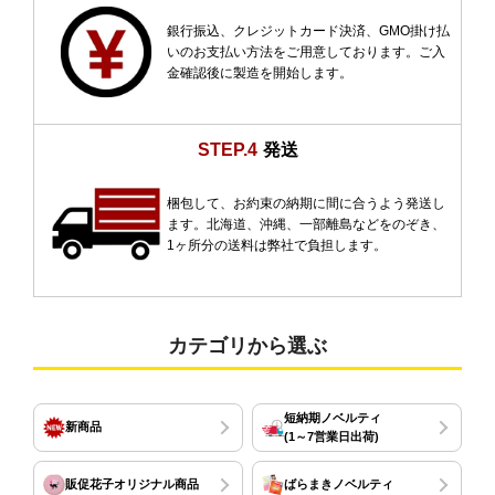
銀行振込、クレジットカード決済、GMO掛け払
いのお支払い方法をご用意しております。ご入
金確認後に製造を開始します。
STEP.4
発送
梱包して、お約束の納期に間に合うよう発送し
ます。北海道、沖縄、一部離島などをのぞき、
1ヶ所分の送料は弊社で負担します。
カテゴリから選ぶ
短納期ノベルティ
新商品
(1～7営業日出荷)
販促花子オリジナル商品
ばらまきノベルティ