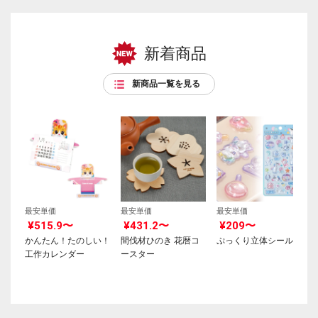
新着商品
新商品一覧を見る
最安単価
最安単価
最安単価
¥515.9〜
¥431.2〜
¥209〜
かんたん！たのしい！
間伐材ひのき 花暦コ
ぷっくり立体シール
工作カレンダー
ースター