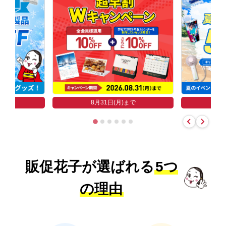
まで
8
8月31日(月)まで
販促花子が選ばれる
5つ
の理由