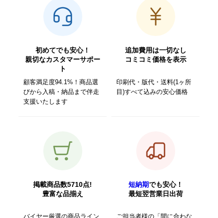
初めてでも安心！
追加費用は一切なし
親切なカスタマーサポー
コミコミ価格を表示
ト
顧客満足度94.1%！商品選
印刷代・版代・送料(1ヶ所
びから入稿・納品まで伴走
目)すべて込みの安心価格
支援いたします
掲載商品数5710点!
短納期
でも安心！
豊富な品揃え
最短翌営業日出荷
バイヤー厳選の商品ライン
ご担当者様の「間に合わな