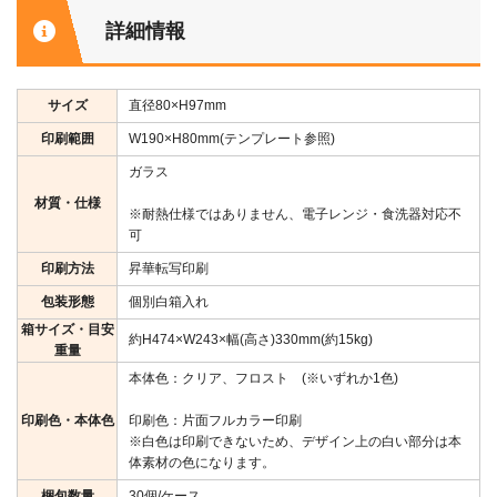
詳細情報
サイズ
直径80×H97mm
印刷範囲
W190×H80mm(テンプレート参照)
ガラス
材質・仕様
※耐熱仕様ではありません、電子レンジ・食洗器対応不
可
印刷方法
昇華転写印刷
包装形態
個別白箱入れ
箱サイズ・目安
約H474×W243×幅(高さ)330mm(約15kg)
重量
本体色：クリア、フロスト (※いずれか1色)
印刷色・本体色
印刷色：片面フルカラー印刷
※白色は印刷できないため、デザイン上の白い部分は本
体素材の色になります。
梱包数量
30個/ケース