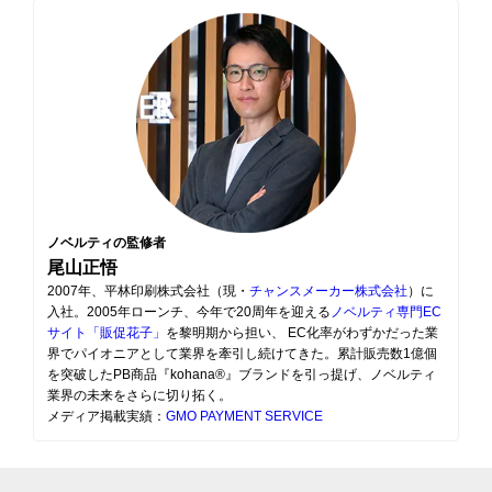
ノベルティの監修者
尾山正悟
2007年、平林印刷株式会社（現・
チャンスメーカー株式会社
）に
入社。2005年ローンチ、今年で20周年を迎える
ノベルティ専門EC
サイト「販促花子」
を黎明期から担い、 EC化率がわずかだった業
界でパイオニアとして業界を牽引し続けてきた。累計販売数1億個
を突破したPB商品『kohana®』ブランドを引っ提げ、ノベルティ
業界の未来をさらに切り拓く。
メディア掲載実績：
GMO PAYMENT SERVICE