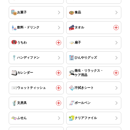
お菓子
食品
飲料・ドリンク
タオル
うちわ
扇子
ハンディファン
ひんやりグッズ
衛生・リラックス・
カレンダー
ケア用品
ウェットティッシュ
汗拭きシート
文房具
ボールペン
ふせん
クリアファイル