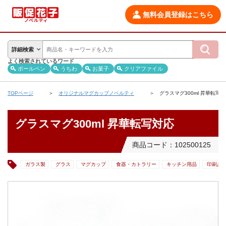
無料会員登録はこちら
詳細検索
よく検索されているワード
ボールペン
うちわ
お菓子
クリアファイル
TOPページ
オリジナルマグカップノベルティ
グラスマグ300ml 昇華転写
グラスマグ300ml 昇華転写対応
商品コード：102500125
ガラス製
グラス
マグカップ
食器・カトラリー
キッチン用品
印刷あ