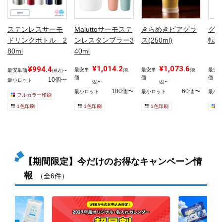
ステンレスサーモ
Maluttoサーモステ
きらめきビアグラ
グラ
ドリンクボトル 2
ンレスタンブラー3
ス(250ml)
転写
80ml
40ml
¥1,014.2
¥1,073.6
¥994.4
最安単
最安単
最安
最安単価
(税
(税
(税込)〜
価
価
価
10個〜
最小ロット
込)〜
込)〜
100個〜
60個〜
最小ロット
最小ロット
最小
フルカラー印刷
1色印刷
1色印刷
1色印刷
【期間限定】今だけのお得なキャンペーン情
報
（全6件）