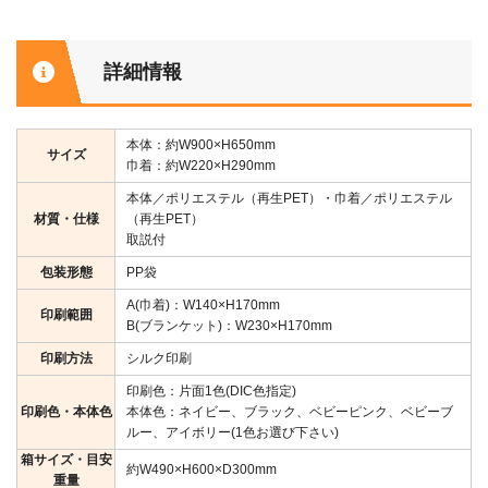
詳細情報
本体：約W900×H650mm
サイズ
巾着：約W220×H290mm
本体／ポリエステル（再生PET）・巾着／ポリエステル
材質・仕様
（再生PET）
取説付
包装形態
PP袋
A(巾着)：W140×H170mm
印刷範囲
B(ブランケット)：W230×H170mm
印刷方法
シルク印刷
印刷色：片面1色(DIC色指定)
印刷色・本体色
本体色：ネイビー、ブラック、ベビーピンク、ベビーブ
ルー、アイボリー(1色お選び下さい)
箱サイズ・目安
約W490×H600×D300mm
重量