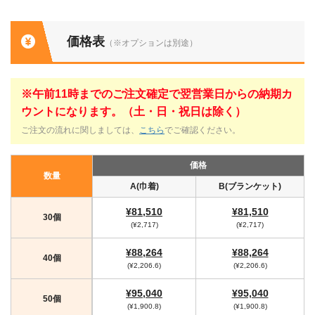
価格表
（※オプションは別途）
※午前11時までのご注文確定で翌営業日からの納期カ
ウントになります。（土・日・祝日は除く）
ご注文の流れに関しましては、
こちら
でご確認ください。
価格
数量
A(巾着)
B(ブランケット)
¥81,510
¥81,510
30個
(¥2,717)
(¥2,717)
¥88,264
¥88,264
40個
(¥2,206.6)
(¥2,206.6)
¥95,040
¥95,040
50個
(¥1,900.8)
(¥1,900.8)