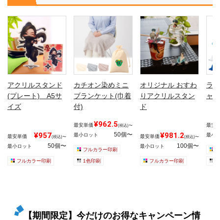
アクリルスタンド
カチオン染めミニ
オリジナル おすわ
ライ
(プレート) A5サ
ブランケット(巾着
りアクリルスタン
ャッ
イズ
付)
ド
¥962.5
最安単価
最安
(税込)〜
¥957
50個〜
¥981.2
最小ロット
最小
最安単価
最安単価
(税込)〜
(税込)〜
50個〜
100個〜
最小ロット
最小ロット
フルカラー印刷
フルカラー印刷
1色印刷
フルカラー印刷
1
【期間限定】今だけのお得なキャンペーン情