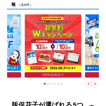
報
（全6件）
まで
8
8月31日(月)まで
販促花子が選ばれる
5つ