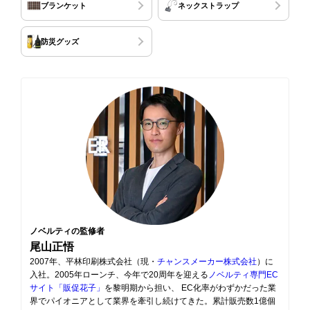
ブランケット
ネックストラップ
防災グッズ
ノベルティの監修者
尾山正悟
2007年、平林印刷株式会社（現・
チャンスメーカー株式会社
）に
入社。2005年ローンチ、今年で20周年を迎える
ノベルティ専門EC
サイト「販促花子」
を黎明期から担い、 EC化率がわずかだった業
界でパイオニアとして業界を牽引し続けてきた。累計販売数1億個