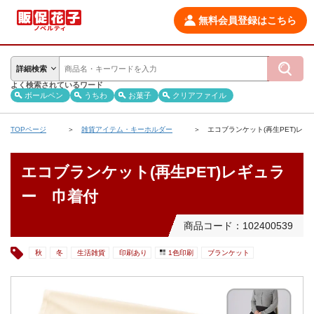
無料会員登録はこちら
詳細検索
よく検索されているワード
ボールペン
うちわ
お菓子
クリアファイル
TOPページ
雑貨アイテム・キーホルダー
エコブランケット(再生PET)レ
エコブランケット(再生PET)レギュラ
ー 巾着付
商品コード：102400539
秋
冬
生活雑貨
印刷あり
1色印刷
ブランケット