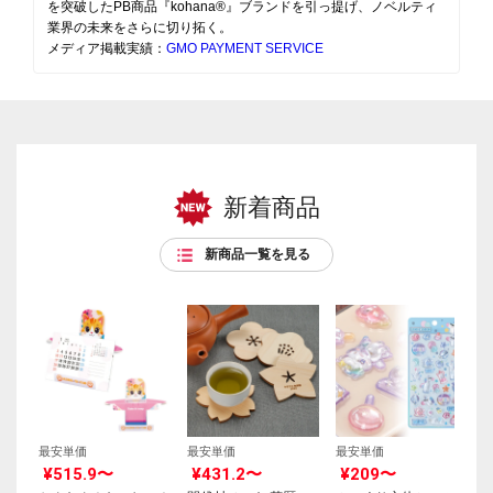
を突破したPB商品『kohana®』ブランドを引っ提げ、ノベルティ
業界の未来をさらに切り拓く。
メディア掲載実績：
GMO PAYMENT SERVICE
新着商品
新商品一覧を見る
最安単価
最安単価
最安単価
¥515.9〜
¥431.2〜
¥209〜