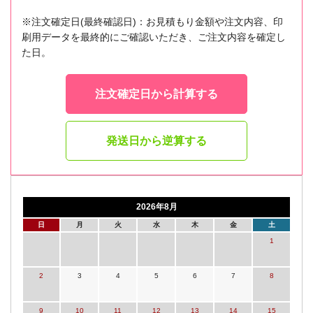
※注文確定日(最終確認日)：お見積もり金額や注文内容、印
刷用データを最終的にご確認いただき、ご注文内容を確定し
た日。
注文確定日から計算する
発送日から逆算する
2026年8月
日
月
火
水
木
金
土
1
2
3
4
5
6
7
8
9
10
11
12
13
14
15