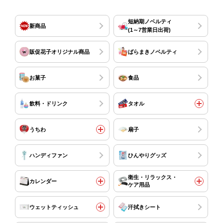
短納期ノベルティ
新商品
(1～7営業日出荷)
販促花子オリジナル商品
ばらまきノベルティ
お菓子
食品
飲料・ドリンク
タオル
うちわ
扇子
ハンディファン
ひんやりグッズ
衛生・リラックス・
カレンダー
ケア用品
ウェットティッシュ
汗拭きシート