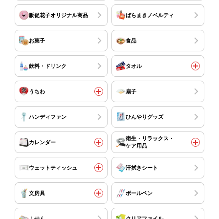
販促花子オリジナル商品
ばらまきノベルティ
お菓子
食品
飲料・ドリンク
タオル
うちわ
扇子
ハンディファン
ひんやりグッズ
衛生・リラックス・
カレンダー
ケア用品
ウェットティッシュ
汗拭きシート
文房具
ボールペン
ふせん
クリアファイル