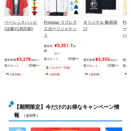
ベーシックハッピ
Printstar リフレク
オリジナル 帆前掛
Pri
(法被)(1色印刷)
スポーツジャケッ
け
ード
ト
パー
¥3,351.7
最安単
(税
価
込)〜
¥3,278
30個〜
¥3,355
最小ロット
最安単価
最安単価
最安
(税込)〜
(税込)〜
30個〜
10個〜
最小ロット
最小ロット
最小
フルカラー印刷
1色印刷
1色印刷
1色印刷
1
【期間限定】今だけのお得なキャンペーン情
報
（全6件）