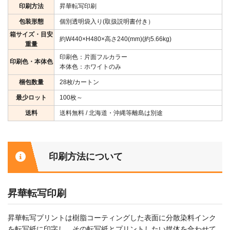
印刷方法
昇華転写印刷
包装形態
個別透明袋入り(取扱説明書付き）
箱サイズ・目安
約W440×H480×高さ240(mm)(約5.66kg)
重量
印刷色：片面フルカラー
印刷色・本体色
本体色：ホワイトのみ
梱包数量
28枚/カートン
最少ロット
100枚～
送料
送料無料 / 北海道・沖縄等離島は別途
印刷方法について
昇華転写印刷
昇華転写プリントは樹脂コーティングした表面に分散染料インク
を転写紙に印字し、その転写紙とプリントしたい媒体を合わせて