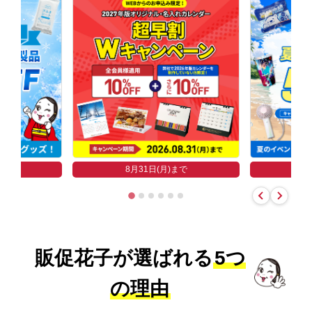
まで
8
8月31日(月)まで
販促花子が選ばれる
5つ
の理由