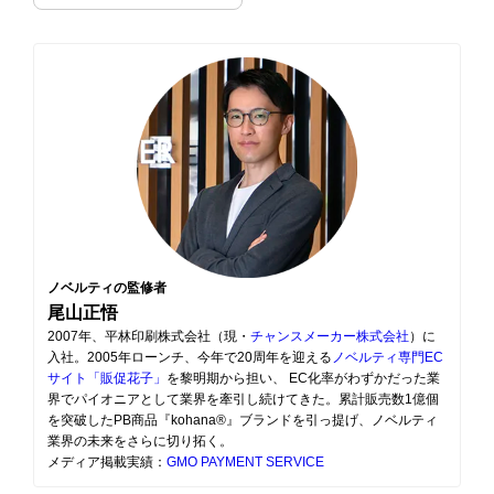
ノベルティの監修者
尾山正悟
2007年、平林印刷株式会社（現・
チャンスメーカー株式会社
）に
入社。2005年ローンチ、今年で20周年を迎える
ノベルティ専門EC
サイト「販促花子」
を黎明期から担い、 EC化率がわずかだった業
界でパイオニアとして業界を牽引し続けてきた。累計販売数1億個
を突破したPB商品『kohana®』ブランドを引っ提げ、ノベルティ
業界の未来をさらに切り拓く。
メディア掲載実績：
GMO PAYMENT SERVICE