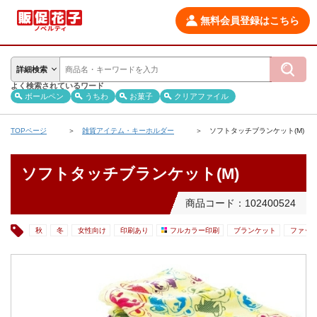
無料会員登録はこちら
詳細検索
よく検索されているワード
ボールペン
うちわ
お菓子
クリアファイル
TOPページ
雑貨アイテム・キーホルダー
ソフトタッチブランケット(M)
ソフトタッチブランケット(M)
商品コード：102400524
秋
冬
女性向け
印刷あり
フルカラー印刷
ブランケット
ファッ