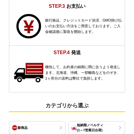
STEP.3
お支払い
銀行振込、クレジットカード決済、GMO掛け払
いのお支払い方法をご用意しております。ご入
金確認後に製造を開始します。
STEP.4
発送
梱包して、お約束の納期に間に合うよう発送し
ます。北海道、沖縄、一部離島などをのぞき、
1ヶ所分の送料は弊社で負担します。
カテゴリから選ぶ
短納期ノベルティ
新商品
(1～7営業日出荷)