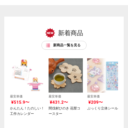
新着商品
新商品一覧を見る
最安単価
最安単価
最安単価
¥515.9〜
¥431.2〜
¥209〜
かんたん！たのしい！
間伐材ひのき 花暦コ
ぷっくり立体シール
工作カレンダー
ースター