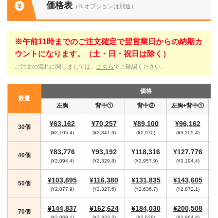
価格表
（※オプションは別途）
※午前11時までのご注文確定で翌営業日からの納期カ
ウントになります。（土・日・祝日は除く）
ご注文の流れに関しましては、
こちら
でご確認ください。
価格
数量
左胸
背中①
背中②
左胸+背中①
¥63,162
¥70,257
¥89,100
¥96,162
30個
(¥2,105.4)
(¥2,341.9)
(¥2,970)
(¥3,205.4)
¥83,776
¥93,192
¥118,316
¥127,776
40個
(¥2,094.4)
(¥2,329.8)
(¥2,957.9)
(¥3,194.4)
¥103,895
¥116,380
¥131,835
¥143,605
50個
(¥2,077.9)
(¥2,327.6)
(¥2,636.7)
(¥2,872.1)
¥144,837
¥162,624
¥184,030
¥200,508
70個
(¥2,069.1)
(¥2,323.2)
(¥2,629)
(¥2,864.4)