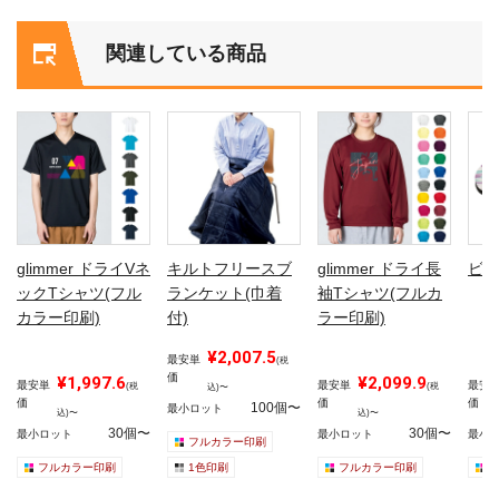
関連している商品
glimmer ドライVネ
キルトフリースブ
glimmer ドライ長
ビー
ックTシャツ(フル
ランケット(巾着
袖Tシャツ(フルカ
カラー印刷)
付)
ラー印刷)
¥2,007.5
最安単
(税
価
¥1,997.6
¥2,099.9
最安単
最安単
最安
(税
(税
込)〜
価
価
価
100個〜
最小ロット
込)〜
込)〜
30個〜
30個〜
最小ロット
最小ロット
最小
フルカラー印刷
フルカラー印刷
1色印刷
フルカラー印刷