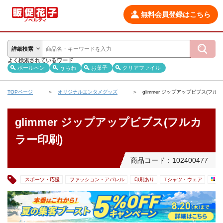
無料会員登録はこちら
詳細検索
よく検索されているワード
ボールペン
うちわ
お菓子
クリアファイル
TOPページ
オリジナルエンタメグッズ
glimmer ジップアップビブス(フル
glimmer ジップアップビブス(フルカ
ラー印刷)
商品コード：102400477
スポーツ・応援
ファッション・アパレル
印刷あり
Tシャツ・ウェア
フ