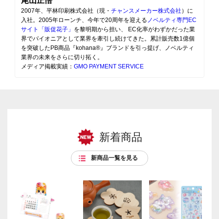
尾山正悟
2007年、平林印刷株式会社（現・
チャンスメーカー株式会社
）に
入社。2005年ローンチ、今年で20周年を迎える
ノベルティ専門EC
サイト「販促花子」
を黎明期から担い、 EC化率がわずかだった業
界でパイオニアとして業界を牽引し続けてきた。累計販売数1億個
を突破したPB商品『kohana®』ブランドを引っ提げ、ノベルティ
業界の未来をさらに切り拓く。
メディア掲載実績：
GMO PAYMENT SERVICE
新着商品
新商品一覧を見る