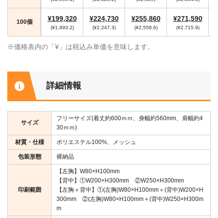
¥199,320
¥224,730
¥255,860
¥271,590
100個
(¥1,993.2)
(¥2,247.3)
(¥2,558.6)
(¥2,715.9)
※価格表内の「¥」は税込み単価を意味します。
詳細情報
フリーサイズ(着丈約600ｍｍ、身幅約560mm、肩幅約4
サイズ
30ｍｍ)
材質・仕様
ポリエステル100%、メッシュ
包装形態
裸納品
【左胸】W80×H100mm
【背中】①W200×H300mm ②W250×H300mm
印刷範囲
【左胸＋背中】①(左胸)W80×H100mm＋(背中)W200×H
300mm ②(左胸)W80×H100mm＋(背中)W250×H300m
m