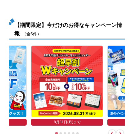
【期間限定】今だけのお得なキャンペーン情
報
（全6件）
まで
8
8月31日(月)まで