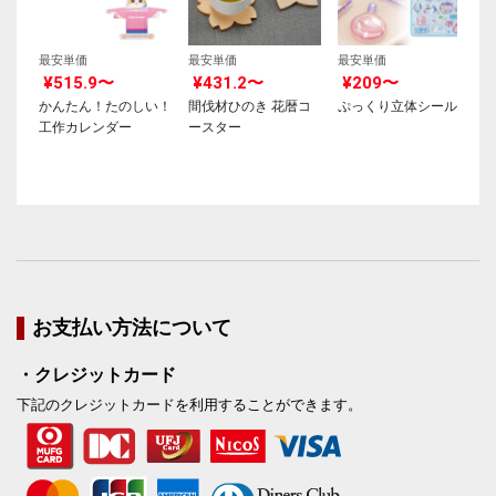
最安単価
最安単価
最安単価
¥515.9〜
¥431.2〜
¥209〜
かんたん！たのしい！
間伐材ひのき 花暦コ
ぷっくり立体シール
工作カレンダー
ースター
お支払い方法について
・クレジットカード
下記のクレジットカードを利用することができます。