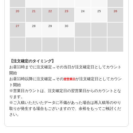
20
21
22
23
24
25
26
27
28
29
30
【注文確定のタイミング】
お昼11時までに注文確定→その当日が注文確定日としてカウント
開始
お昼11時以降に注文確定→その
が注文確定日としてカウン
翌営業日
ト開始
※営業日カウントは、注文確定日の翌営業日からのカウントとな
ります。
※ご入稿いただいたデータに不備があった場合は再入稿等のやり
取りが発生する場合もございますので、余裕をもってご検討くだ
さい。