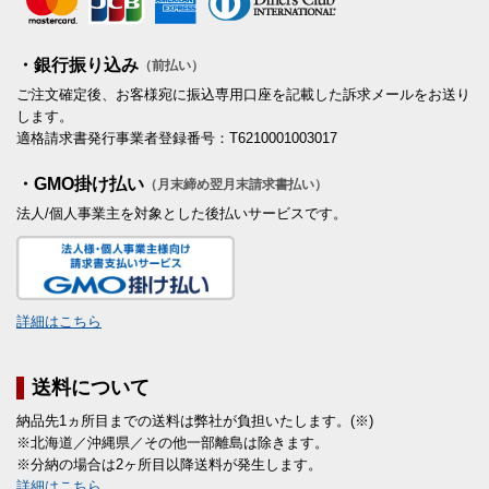
・銀行振り込み
（前払い）
ご注文確定後、お客様宛に振込専用口座を記載した訴求メールをお送り
します。
適格請求書発行事業者登録番号：T6210001003017
・GMO掛け払い
（月末締め翌月末請求書払い）
法人/個人事業主を対象とした後払いサービスです。
詳細はこちら
送料について
納品先1ヵ所目までの送料は弊社が負担いたします。(※)
※北海道／沖縄県／その他一部離島は除きます。
※分納の場合は2ヶ所目以降送料が発生します。
詳細はこちら