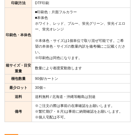
印刷方法
DTF印刷
■印刷色：片面フルカラー
■本体色
ホワイト、レッド、ブルー、蛍光グリーン、蛍光イエロ
ー、蛍光オレンジ
印刷色・本体色
※本体色・サイズは1個単位で取り混ぜ可能です。ご希
望の本体色・サイズの数量内訳を備考欄にご記載くださ
い。
※印刷色は同色になります。
箱サイズ・目安
数量により都度変動致します
重量
梱包数量
90個/カートン
最少ロット
30個～
送料
送料無料 / 北海道・沖縄等離島は別途
※ご注文の際は事前の在庫確認をお願いします。
備考
※繁忙期(7・８月)は事前に納期確認をお願いします。
※個人宅配は不可。