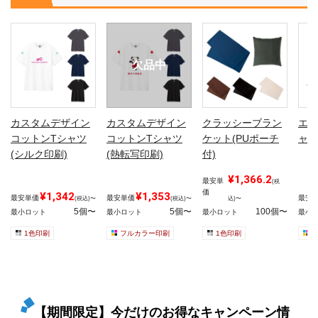
欠品中
カスタムデザイン
カスタムデザイン
クラッシーブラン
エア
コットンTシャツ
コットンTシャツ
ケット(PUポーチ
ャッ
(シルク印刷)
(熱転写印刷)
付)
¥1,366.2
最安単
(税
価
¥1,342
¥1,353
最安単価
最安単価
最安
(税込)〜
(税込)〜
込)〜
5個〜
5個〜
100個〜
最小ロット
最小ロット
最小ロット
最小
1色印刷
フルカラー印刷
1色印刷
【期間限定】今だけのお得なキャンペーン情