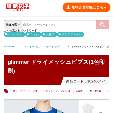
無料会員登録はこちら
詳細検索
よく検索されているワード
ボールペン
うちわ
お菓子
クリアファイル
TOPページ
オリジナルエンタメグッズ
glimmer ドライメッシュビブス(1色
glimmer ドライメッシュビブス(1色印
刷)
商品コード：102400474
夏
スポーツ・応援
ファッション・アパレル
印刷あり
1色印刷
Tシ