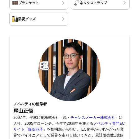
ブランケット
ネックストラップ
防災グッズ
ノベルティの監修者
尾山正悟
2007年、平林印刷株式会社（現・
チャンスメーカー株式会社
）に
入社。2005年ローンチ、今年で20周年を迎える
ノベルティ専門EC
サイト「販促花子」
を黎明期から担い、 EC化率がわずかだった業
界でパイオニアとして業界を牽引し続けてきた。累計販売数1億個