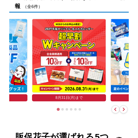
報
（全6件）
まで
8
8月31日(月)まで
販促花子が選ばれる
5つ