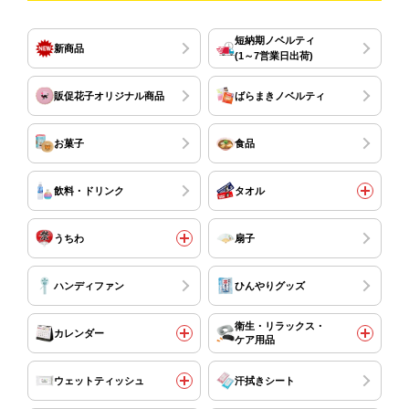
短納期ノベルティ
新商品
(1～7営業日出荷)
販促花子オリジナル商品
ばらまきノベルティ
お菓子
食品
飲料・ドリンク
タオル
うちわ
扇子
ハンディファン
ひんやりグッズ
衛生・リラックス・
カレンダー
ケア用品
ウェットティッシュ
汗拭きシート