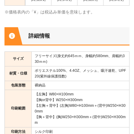
※価格表内の「¥」は税込み単価を意味します。
詳細情報
フリーサイズ(身丈約645ｍｍ、身幅約580mm、肩幅約3
サイズ
30ｍｍ)
ポリエステル100%、4.4OZ、メッシュ、吸汗速乾、UPF
材質・仕様
20(紫外線保護指数)
包装形態
裸納品
【左胸】W80×H100mm
【胸or背中】W250×H300mm
【左胸＋背中】(左胸)W80×H100mm＋(背中)W250×H30
印刷範囲
0mm
【胸＋背中】(胸)W250×H300mm＋(背中)W250×H300m
m
印刷方法
シルク印刷