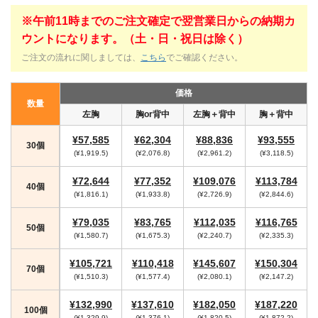
※午前11時までのご注文確定で翌営業日からの納期カ
ウントになります。（土・日・祝日は除く）
ご注文の流れに関しましては、
こちら
でご確認ください。
価格
数量
左胸
胸or背中
左胸＋背中
胸＋背中
¥57,585
¥62,304
¥88,836
¥93,555
30個
(¥1,919.5)
(¥2,076.8)
(¥2,961.2)
(¥3,118.5)
¥72,644
¥77,352
¥109,076
¥113,784
40個
(¥1,816.1)
(¥1,933.8)
(¥2,726.9)
(¥2,844.6)
¥79,035
¥83,765
¥112,035
¥116,765
50個
(¥1,580.7)
(¥1,675.3)
(¥2,240.7)
(¥2,335.3)
¥105,721
¥110,418
¥145,607
¥150,304
70個
(¥1,510.3)
(¥1,577.4)
(¥2,080.1)
(¥2,147.2)
¥132,990
¥137,610
¥182,050
¥187,220
100個
(¥1,329.9)
(¥1,376.1)
(¥1,820.5)
(¥1,872.2)