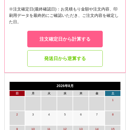
※注文確定日(最終確認日)：お見積もり金額や注文内容、印
刷用データを最終的にご確認いただき、ご注文内容を確定し
た日。
注文確定日から計算する
発送日から逆算する
2026年8月
日
月
火
水
木
金
土
1
2
3
4
5
6
7
8
9
10
11
12
13
14
15