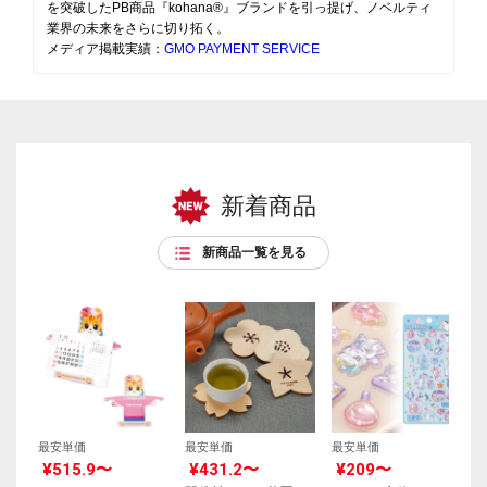
を突破したPB商品『kohana®』ブランドを引っ提げ、ノベルティ
業界の未来をさらに切り拓く。
メディア掲載実績：
GMO PAYMENT SERVICE
新着商品
新商品一覧を見る
最安単価
最安単価
最安単価
¥515.9〜
¥431.2〜
¥209〜