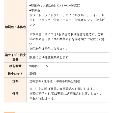
■印刷色：片面1色(パントーン色指定)
■本体色
ホワイト、ライトブルー、ロイヤルブルー、ライム、レ
ッド、ブラック、蛍光イエロー、蛍光オレンジ、蛍光ピ
ンク
印刷色・本体色
※本体色・サイズは1個単位で取り混ぜ可能です。ご希
望の本体色・サイズの数量内訳を備考欄にご記載くださ
い。
※印刷色は同色になります。
箱サイズ・目安
数量により都度変動致します
重量
梱包数量
90個/カートン
最少ロット
30個～
送料
送料無料 / 北海道・沖縄等離島は別途
※ご注文の際は事前の在庫確認をお願いします。
備考
※繁忙期(7・８月)は事前に納期確認をお願いします。
※個人宅配は不可。