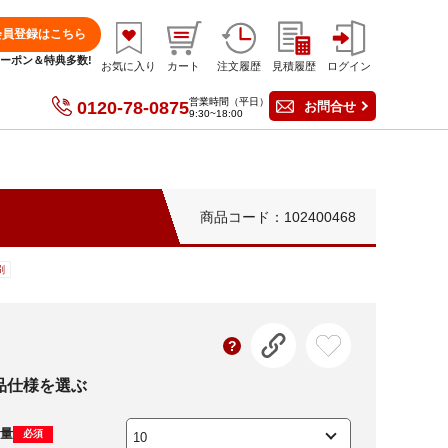
会員登録はこちら
分クーポン＆特典多数!
お気に入り
カート
注文履歴
見積履歴
ログイン
営業時間（平日）
0120-78-0875
お問合せ
9:30~18:00
商品コード：102400468
刷
品仕様を選ぶ
量
必須