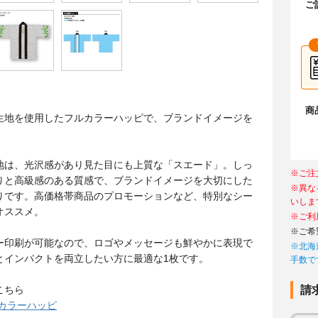
ご
商
生地を使用したフルカラーハッピで、ブランドイメージを
地は、光沢感があり見た目にも上質な「スエード」。しっ
※ご注
りと高級感のある質感で、ブランドイメージを大切にした
※異な
りです。高価格帯商品のプロモーションなど、特別なシー
いしま
オススメ。
※ご利
※ご希
ー印刷が可能なので、ロゴやメッセージも鮮やかに表現で
※北海
とインパクトを両立したい方に最適な1枚です。
手数で
こちら
請
ルカラーハッピ