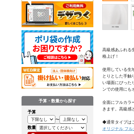
高級感あふれる
格上げ！
使用している生
とりとした手触
い場面にぴった
ンでの使用にも
予算・数量から探す
全面にフルカラ
きます。高級感
予算
〜
◆通常タイプは
数量
オリジナル フ