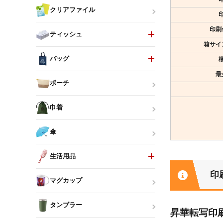
クリアファイル
印刷
ティッシュ
箱サイ
バッグ
最
ポーチ
巾着
傘
生活用品
印
マグカップ
タンブラー
昇華転写印