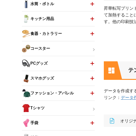
水筒・ボトル
昇華転写プリン
て加熱すること
キッチン用品
す。他の印刷技
食器・カトラリー
コースター
PCグッズ
テ
スマホグッズ
データを作成す
ファッション・アパレル
リンク：
データ
Tシャツ
オリジナ
手袋