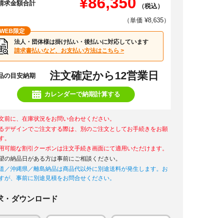
¥86,350
請求金額合計
（税込）
（単価 ¥8,635）
WEB限定
法人・団体様は掛け払い・後払いに対応しています
請求書払いなど、お支払い方法はこちら >
注文確定から12営業日
品の目安納期
カレンダーで納期計算する
文前に、在庫状況をお問い合わせください。
るデザインでご注文する際は、別のご注文としてお手続きをお願
す。
用可能な割引クーポンは注文手続き画面にて適用いただけます。
望の納品日がある方は事前にご相談ください。
道／沖縄県／離島納品は商品代以外に別途送料が発生します。お
すが、事前に別途見積をお問合せください。
求・ダウンロード