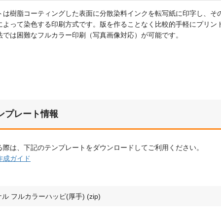
トは樹脂コーティングした表面に分散染料インクを転写紙に印字し、そ
によって染色する印刷方式です。版を作ることなく比較的手軽にプリン
法では困難なフルカラー印刷（写真画像対応）が可能です。
ンプレート情報
る際は、下記のテンプレートをダウンロードしてご利用ください。
作成ガイド
ル フルカラーハッピ(厚手) (zip)