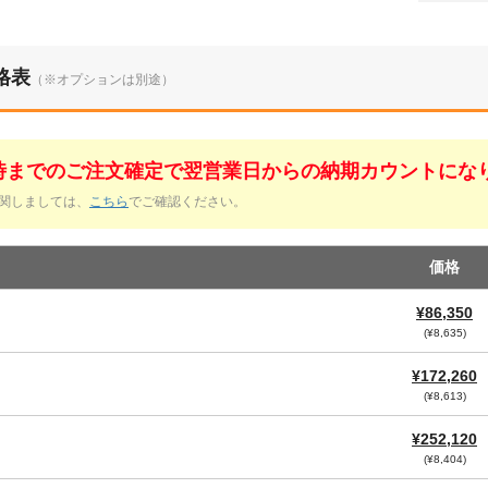
格表
（※オプションは別途）
1時までのご注文確定で翌営業日からの納期カウントにな
関しましては、
こちら
でご確認ください。
価格
¥86,350
(¥8,635)
¥172,260
(¥8,613)
¥252,120
(¥8,404)