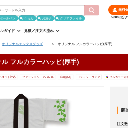
無料
5,000円
ボールペン
うちわ
お菓子
クリアファイル
ルガイド
見積／注文の流れ
オリジナルエンタメグッズ
オリジナル フルカラーハッピ(厚手)
ル フルカラーハッピ(厚手)
小ロット対応
ファッション・アパレル
印刷あり
Tシャツ・ウェア
フルカラー印
商
注文数