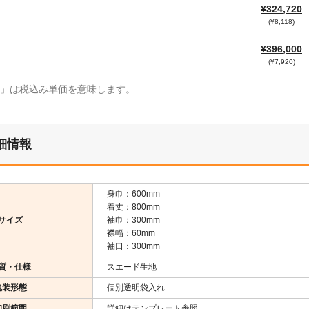
¥324,720
(¥8,118)
¥396,000
(¥7,920)
¥」は税込み単価を意味します。
細情報
身巾：600mm
着丈：800mm
サイズ
袖巾：300mm
襟幅：60mm
袖口：300mm
質・仕様
スエード生地
包装形態
個別透明袋入れ
印刷範囲
詳細はテンプレート参照