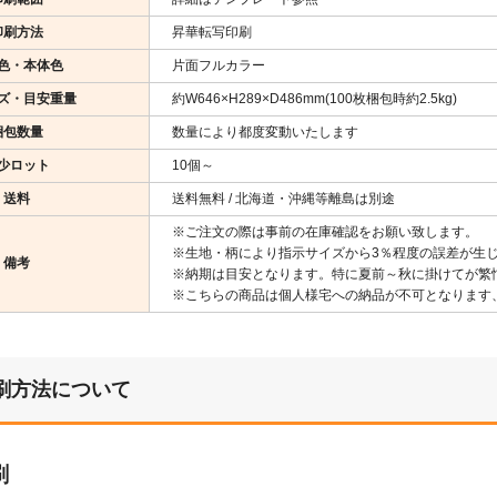
印刷方法
昇華転写印刷
色・本体色
片面フルカラー
ズ・目安重量
約W646×H289×D486mm(100枚梱包時約2.5kg)
梱包数量
数量により都度変動いたします
少ロット
10個～
送料
送料無料 / 北海道・沖縄等離島は別途
※ご注文の際は事前の在庫確認をお願い致します。
※生地・柄により指示サイズから3％程度の誤差が生
備考
※納期は目安となります。特に夏前～秋に掛けてが繁
※こちらの商品は個人様宅への納品が不可となります
刷方法について
刷