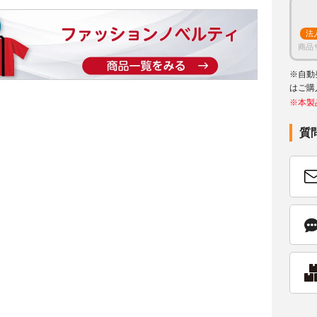
法
商品
※自動
はご購
※本製
質