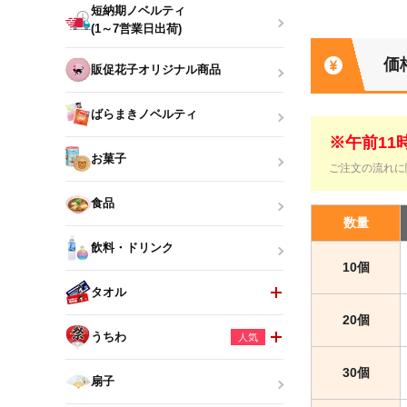
短納期ノベルティ
(1～7営業日出荷)
価
販促花子オリジナル商品
ばらまきノベルティ
※午前1
お菓子
ご注文の流れに
食品
数量
飲料・ドリンク
10個
タオル
20個
うちわ
人気
30個
扇子