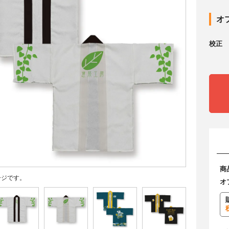
オ
校正
商
ージです。
オ