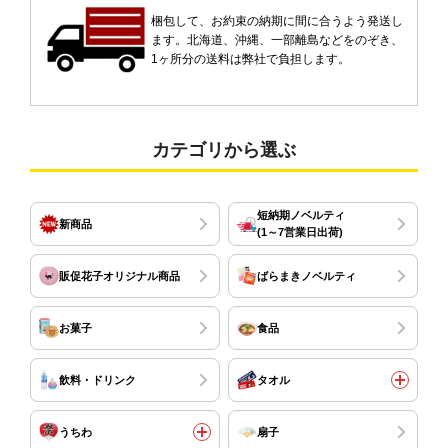
梱包して、お約束の納期に間に合うよう発送し
ます。北海道、沖縄、一部離島などをのぞき、
1ヶ所分の送料は弊社で負担します。
カテゴリから選ぶ
短納期ノベルティ
新商品
(1～7営業日出荷)
販促花子オリジナル商品
ばらまきノベルティ
お菓子
食品
飲料・ドリンク
タオル
うちわ
扇子