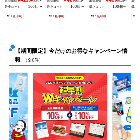
最安単価
最安単価
最安単価
最安
(税込)〜
(税込)〜
(税込)〜
100個〜
100個〜
100個〜
最小ロット
最小ロット
最小ロット
最小
1色印刷
1色印刷
1色印刷
1
【期間限定】今だけのお得なキャンペーン情
報
（全6件）