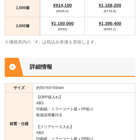
¥914,100
¥1,168,200
1,500個
(¥609.4)
(¥778.8)
¥1,100,000
¥1,390,400
2,000個
(¥550)
(¥695.2)
※価格表内の「¥」は税込み単価を意味します。
詳細情報
サイズ
約55×55×55mm
【OPP袋入れ】
ABS
印刷紙：ミラーコート紙＋PP貼り
取扱説明書付き
材質・仕様
【クリアケース入れ】
ABS
印刷紙：ミラーコート紙＋PP貼り