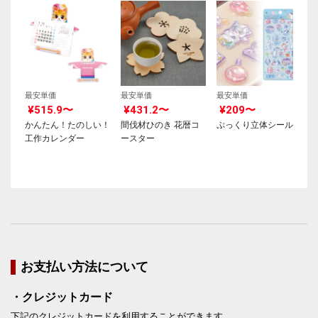
最安単価
最安単価
最安単価
¥515.9〜
¥431.2〜
¥209〜
かんたん！たのしい！
間伐材ひのき 花暦コ
ぷっくり立体シール
工作カレンダー
ースター
お支払い方法について
・クレジットカード
下記のクレジットカードを利用することができます。