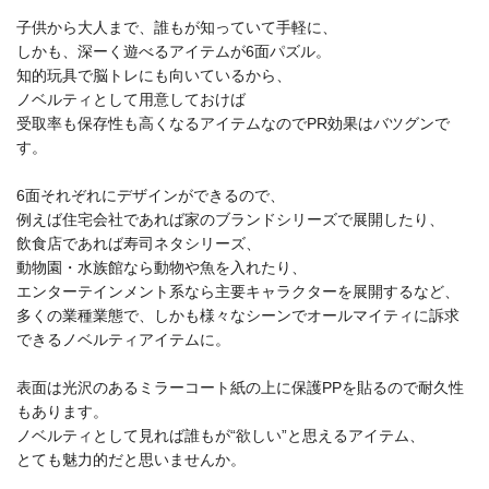
子供から大人まで、誰もが知っていて手軽に、
しかも、深ーく遊べるアイテムが6面パズル。
知的玩具で脳トレにも向いているから、
ノベルティとして用意しておけば
受取率も保存性も高くなるアイテムなのでPR効果はバツグンで
す。
6面それぞれにデザインができるので、
例えば住宅会社であれば家のブランドシリーズで展開したり、
飲食店であれば寿司ネタシリーズ、
動物園・水族館なら動物や魚を入れたり、
エンターテインメント系なら主要キャラクターを展開するなど、
多くの業種業態で、しかも様々なシーンでオールマイティに訴求
できるノベルティアイテムに。
表面は光沢のあるミラーコート紙の上に保護PPを貼るので耐久性
もあります。
ノベルティとして見れば誰もが“欲しい”と思えるアイテム、
とても魅力的だと思いませんか。