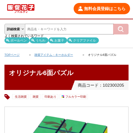
無料会員登録はこちら
詳細検索
よく検索されているワード
ボールペン
うちわ
お菓子
クリアファイル
TOPページ
雑貨アイテム・キーホルダー
オリジナル6面パズル
オリジナル6面パズル
商品コード：102300205
生活雑貨
雑貨
印刷あり
フルカラー印刷