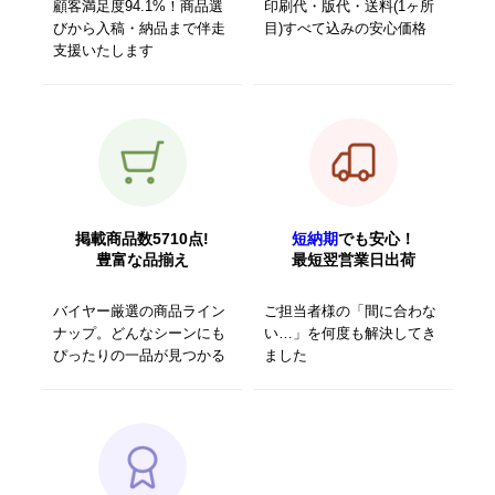
顧客満足度94.1%！商品選
印刷代・版代・送料(1ヶ所
びから入稿・納品まで伴走
目)すべて込みの安心価格
支援いたします
掲載商品数5710点!
短納期
でも安心！
豊富な品揃え
最短翌営業日出荷
バイヤー厳選の商品ライン
ご担当者様の「間に合わな
ナップ。どんなシーンにも
い…」を何度も解決してき
ぴったりの一品が見つかる
ました