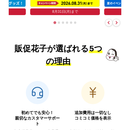
まで
8
8月31日(月)まで
販促花子が選ばれる
5つ
の理由
初めてでも安心！
追加費用は一切なし
親切なカスタマーサポー
コミコミ価格を表示
ト