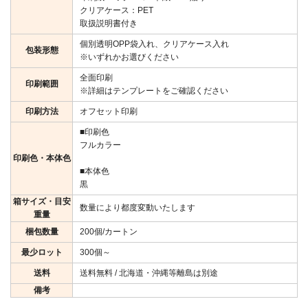
クリアケース：PET
取扱説明書付き
個別透明OPP袋入れ、クリアケース入れ
包装形態
※いずれかお選びください
全面印刷
印刷範囲
※詳細はテンプレートをご確認ください
印刷方法
オフセット印刷
■印刷色
フルカラー
印刷色・本体色
■本体色
黒
箱サイズ・目安
数量により都度変動いたします
重量
梱包数量
200個/カートン
最少ロット
300個～
送料
送料無料 / 北海道・沖縄等離島は別途
備考