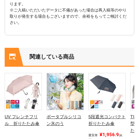
ります。
※ご入稿いただいたデータに不備があった場合は再入稿等のやり
取りが発生する場合もございますので、余裕をもってご検討くだ
さい。
関連している商品
UV フレンチフリ
ポータブルシリコ
5段遮光コンパクト
TU
ル 折りたたみ傘
ン氷のう
折りたたみ傘
型ケ
たみ
¥1,956.9
最安単
(税