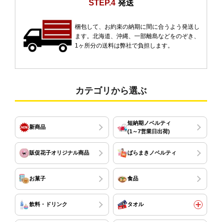
STEP.4
発送
梱包して、お約束の納期に間に合うよう発送し
ます。北海道、沖縄、一部離島などをのぞき、
1ヶ所分の送料は弊社で負担します。
カテゴリから選ぶ
短納期ノベルティ
新商品
(1～7営業日出荷)
販促花子オリジナル商品
ばらまきノベルティ
お菓子
食品
飲料・ドリンク
タオル