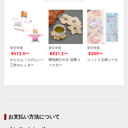
最安単価
最安単価
最安単価
¥515.9〜
¥431.2〜
¥209〜
かんたん！たのしい！
間伐材ひのき 花暦コ
ぷっくり立体シール
工作カレンダー
ースター
お支払い方法について