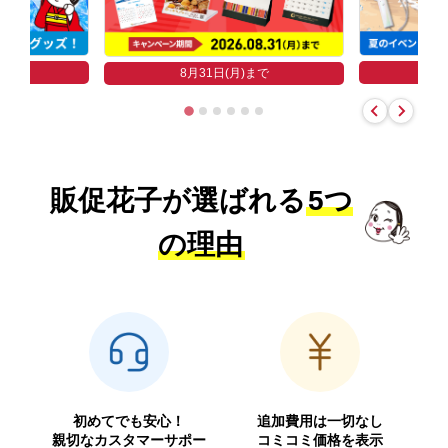
まで
8
8月31日(月)まで
販促花子が選ばれる
5つ
の理由
初めてでも安心！
追加費用は一切なし
親切なカスタマーサポー
コミコミ価格を表示