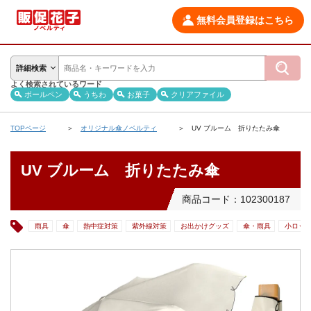
無料会員登録はこちら
詳細検索
よく検索されているワード
ボールペン
うちわ
お菓子
クリアファイル
TOPページ
オリジナル傘ノベルティ
UV ブルーム 折りたたみ傘
UV ブルーム 折りたたみ傘
商品コード：102300187
雨具
傘
熱中症対策
紫外線対策
お出かけグッズ
傘・雨具
小ロッ