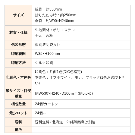
親骨：約550mm
サイズ
折りたたみ時：約250mm
傘袋：約W90×H240mm
生地素材：ポリエステル
材質・仕様
手元：合板
包装形態
個別透明袋入れ
印刷範囲
W35×H100mｍ
印刷方法
シルク印刷
印刷色：片面1色(DIC色指定)
印刷色・本体色
本体色：オフホワイト、モカ、ブラック(1色お選び下さ
い)
箱サイズ・目安
約W530×H240×D100ｍｍ(約5.6kg)
重量
梱包数量
24個/カートン
最少ロット
24個～
送料
送料無料 / 北海道・沖縄等離島は別途
備考