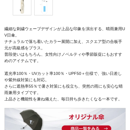
繊細な刺繍ウェーブデザインが上品な印象を演出する、晴雨兼用U
V日傘。
ナチュラルで落ち着いたカラー展開に加え、スクエア型の合板手
元が高級感をプラス。
普段使いはもちろん、女性向けノベルティや季節販促にもおすす
めのアイテムです。
遮光率100％・UVカット率100％・UPF50＋仕様で、強い日差し
や紫外線対策にも対応。
さらに遮熱率55％で暑さ対策にも役立ち、突然の雨にも安心な晴
雨兼用タイプです。
上品さと機能性を兼ね備えた、毎日持ち歩きたくなる一本です。