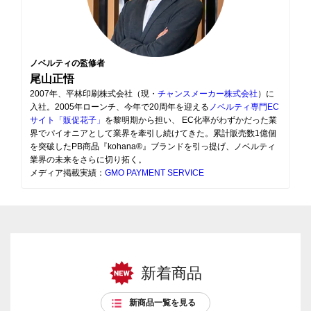
ノベルティの監修者
尾山正悟
2007年、平林印刷株式会社（現・
チャンスメーカー株式会社
）に
入社。2005年ローンチ、今年で20周年を迎える
ノベルティ専門EC
サイト「販促花子」
を黎明期から担い、 EC化率がわずかだった業
界でパイオニアとして業界を牽引し続けてきた。累計販売数1億個
を突破したPB商品『kohana®』ブランドを引っ提げ、ノベルティ
業界の未来をさらに切り拓く。
メディア掲載実績：
GMO PAYMENT SERVICE
新着商品
新商品一覧を見る