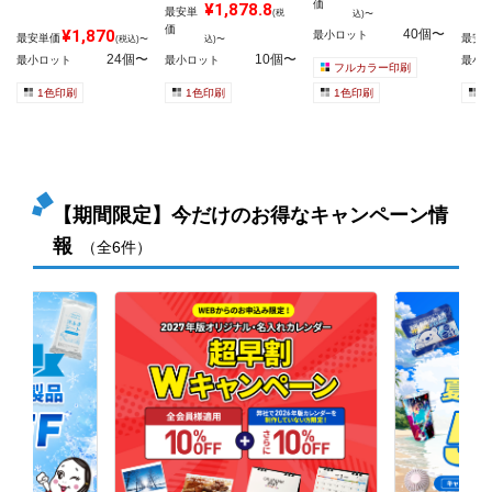
価
¥1,878.8
最安単
(税
込)〜
価
¥1,870
40個〜
最小ロット
最安単価
最安
(税込)〜
込)〜
24個〜
10個〜
最小ロット
最小ロット
最小
フルカラー印刷
1色印刷
1色印刷
1色印刷
1
【期間限定】今だけのお得なキャンペーン情
報
（全6件）