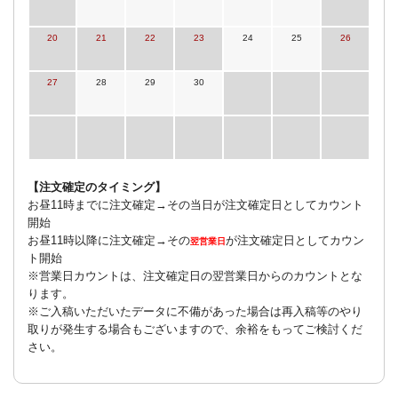
20
21
22
23
24
25
26
27
28
29
30
【注文確定のタイミング】
お昼11時までに注文確定→その当日が注文確定日としてカウント
開始
お昼11時以降に注文確定→その
が注文確定日としてカウン
翌営業日
ト開始
※営業日カウントは、注文確定日の翌営業日からのカウントとな
ります。
※ご入稿いただいたデータに不備があった場合は再入稿等のやり
取りが発生する場合もございますので、余裕をもってご検討くだ
さい。