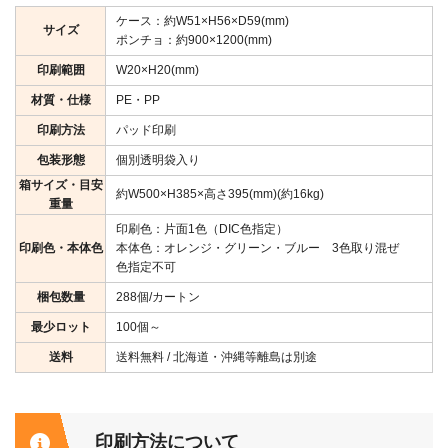
ケース：約W51×H56×D59(mm)
サイズ
ポンチョ：約900×1200(mm)
印刷範囲
W20×H20(mm)
材質・仕様
PE・PP
印刷方法
パッド印刷
包装形態
個別透明袋入り
箱サイズ・目安
約W500×H385×高さ395(mm)(約16kg)
重量
印刷色：片面1色（DIC色指定）
印刷色・本体色
本体色：オレンジ・グリーン・ブルー 3色取り混ぜ
色指定不可
梱包数量
288個/カートン
最少ロット
100個～
送料
送料無料 / 北海道・沖縄等離島は別途
印刷方法について