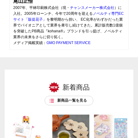
尾山正悟
2007年、平林印刷株式会社（現・
チャンスメーカー株式会社
）に
入社。2005年ローンチ、今年で20周年を迎える
ノベルティ専門EC
サイト「販促花子」
を黎明期から担い、 EC化率がわずかだった業
界でパイオニアとして業界を牽引し続けてきた。累計販売数1億個
を突破したPB商品『kohana®』ブランドを引っ提げ、ノベルティ
業界の未来をさらに切り拓く。
メディア掲載実績：
GMO PAYMENT SERVICE
新着商品
新商品一覧を見る