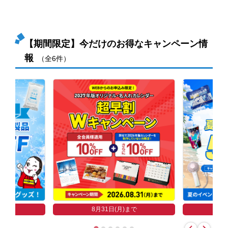
【期間限定】今だけのお得なキャンペーン情
報
（全6件）
まで
8
8月31日(月)まで