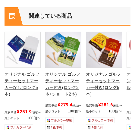
関連している商品
オリジナル ゴルフ
オリジナル ゴルフ
オリジナル ゴルフ
オリ
ティーセットマー
ティーセットマー
ティーセットマー
ング
カーなし(ロング5
カー付き(ロング3
カー付き(ロング5
ル印
本)
本+ショート2本)
本)
¥279.4
¥281.6
最安単価
最安単価
(税込)〜
(税込)〜
¥251.9
100個〜
100個〜
最小ロット
最小ロット
最安単価
最安
(税込)〜
100個〜
最小ロット
最小
フルカラー印刷
フルカラー印刷
フルカラー印刷
1色印刷
1色印刷