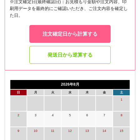
※注文確定日(最終確認日)：お見積もり金額や注文内容、印
刷用データを最終的にご確認いただき、ご注文内容を確定し
た日。
注文確定日から計算する
発送日から逆算する
2026年8月
日
月
火
水
木
金
土
1
2
3
4
5
6
7
8
9
10
11
12
13
14
15