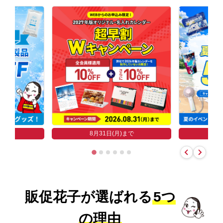
まで
8
8月31日(月)まで
販促花子が選ばれる
5つ
の理由