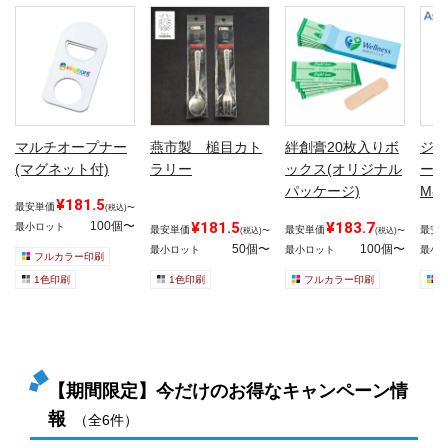
マルチオープナー
燕市製 槌目カト
絆創膏20枚入りボ
ジッ
(マグネット付)
ラリー
ックス(オリジナル
ーザ
パッケージ)
M各
¥181.5
最安単価
(税込)〜
100個〜
¥181.5
¥183.7
最小ロット
最安単価
最安単価
最安
(税込)〜
(税込)〜
50個〜
100個〜
最小ロット
最小ロット
最小
フルカラー印刷
1色印刷
1色印刷
フルカラー印刷
【期間限定】今だけのお得なキャンペーン情
報
（全6件）