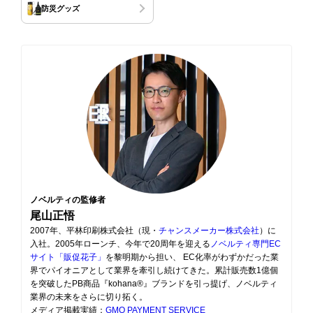
防災グッズ
ノベルティの監修者
尾山正悟
2007年、平林印刷株式会社（現・
チャンスメーカー株式会社
）に
入社。2005年ローンチ、今年で20周年を迎える
ノベルティ専門EC
サイト「販促花子」
を黎明期から担い、 EC化率がわずかだった業
界でパイオニアとして業界を牽引し続けてきた。累計販売数1億個
を突破したPB商品『kohana®』ブランドを引っ提げ、ノベルティ
業界の未来をさらに切り拓く。
メディア掲載実績：
GMO PAYMENT SERVICE