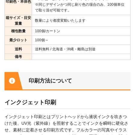
印刷色・本体色
※同じデザインかつ同じ刷り色の場合のみ、100個単位
で取り混ぜ可能です。
箱サイズ・目安
数量により都度変動いたします
重量
梱包数量
100個/カートン
最少ロット
100個～
送料
送料無料 / 北海道・沖縄・離島は別途
備考
印刷方法について
インクジェット印刷
インクジェット印刷とはプリントヘッドから液状インクを吹きつ
けた後、UV光（紫外線）を照射することでインクを瞬時に硬化さ
せ、素材に定着させる印刷方式です。フルカラーの写真やイラス