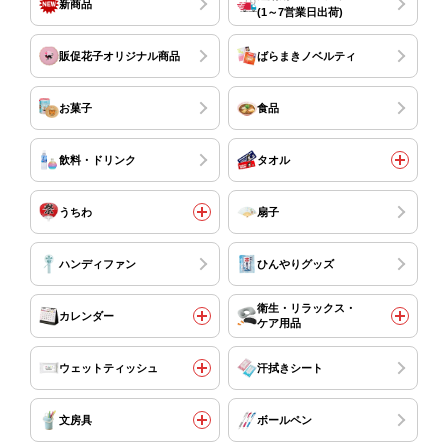
新商品
(1～7営業日出荷)
販促花子オリジナル商品
ばらまきノベルティ
お菓子
食品
飲料・ドリンク
タオル
うちわ
扇子
ハンディファン
ひんやりグッズ
衛生・リラックス・
カレンダー
ケア用品
ウェットティッシュ
汗拭きシート
文房具
ボールペン