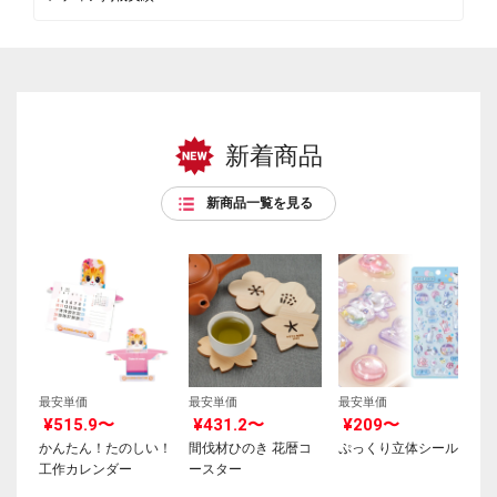
新着商品
新商品一覧を見る
最安単価
最安単価
最安単価
¥515.9〜
¥431.2〜
¥209〜
かんたん！たのしい！
間伐材ひのき 花暦コ
ぷっくり立体シール
工作カレンダー
ースター