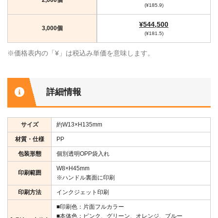
(¥185.9)
¥544,500
3,000個
(¥181.5)
※価格表内の「¥」は税込み単価を意味します。
詳細情報
サイズ
約W13×H135mm
材質・仕様
PP
包装形態
個別透明OPP袋入れ
W8×H45mm
印刷範囲
※ハンドル裏面に印刷
印刷方法
インクジェット印刷
■印刷色：片面フルカラー
■本体色：ピンク、グリーン、オレンジ、ブルー