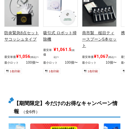
防炎緊急8点セット
吸引式 ロボット掃
燕市製 槌目ティ
携帯
サコッシュタイプ
除機
ースプーン5本セッ
ト
¥1,061.5
最安単
(税
価
¥1,056
¥1,067
最安単価
最安単価
最安
(税込)〜
込)〜
(税込)〜
100個〜
100個〜
10個〜
最小ロット
最小ロット
最小ロット
最小
1色印刷
1色印刷
1色印刷
1
【期間限定】今だけのお得なキャンペーン情
報
（全6件）