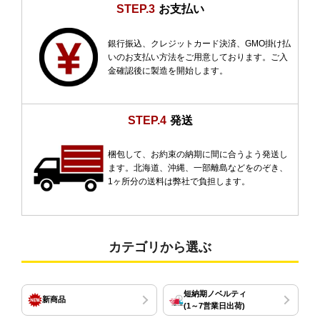
STEP.3
お支払い
銀行振込、クレジットカード決済、GMO掛け払
いのお支払い方法をご用意しております。ご入
金確認後に製造を開始します。
STEP.4
発送
梱包して、お約束の納期に間に合うよう発送し
ます。北海道、沖縄、一部離島などをのぞき、
1ヶ所分の送料は弊社で負担します。
カテゴリから選ぶ
短納期ノベルティ
新商品
(1～7営業日出荷)