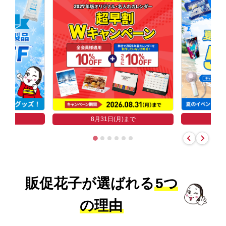
まで
8
8月31日(月)まで
販促花子が選ばれる
5つ
の理由