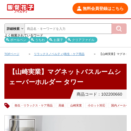
無料会員登録はこちら
詳細検索
よく検索されているワード
ボールペン
うちわ
お菓子
クリアファイル
TOPページ
リラックスノベルティ|衛生・ケア用品
【山崎実業】マグネット
【山崎実業】マグネットバスルームシ
ェーバーホルダー タワー
商品コード：102200660
衛生・リラックス・ケア用品
高級
山崎実業
小ロット対応
国内メーカー