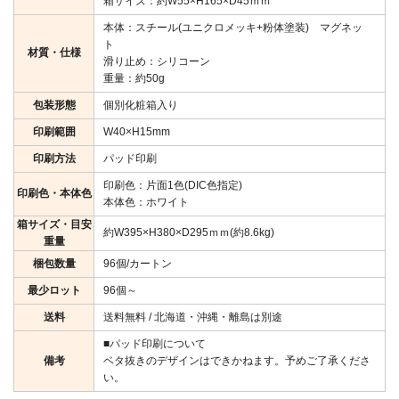
箱サイズ：約W55×H165×D45ｍｍ
本体：スチール(ユニクロメッキ+粉体塗装) マグネッ
ト
材質・仕様
滑り止め：シリコーン
重量：約50g
包装形態
個別化粧箱入り
印刷範囲
W40×H15mm
印刷方法
パッド印刷
印刷色：片面1色(DIC色指定)
印刷色・本体色
本体色：ホワイト
箱サイズ・目安
約W395×H380×D295ｍｍ(約8.6kg)
重量
梱包数量
96個/カートン
最少ロット
96個～
送料
送料無料 / 北海道・沖縄・離島は別途
■パッド印刷について
備考
ベタ抜きのデザインはできかねます。予めご了承くださ
い。