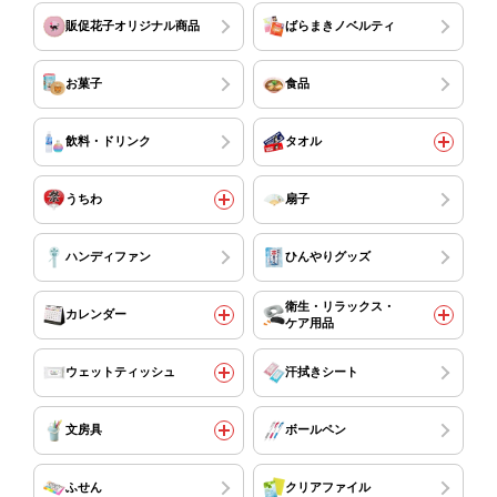
販促花子オリジナル商品
ばらまきノベルティ
お菓子
食品
飲料・ドリンク
タオル
うちわ
扇子
ハンディファン
ひんやりグッズ
衛生・リラックス・
カレンダー
ケア用品
ウェットティッシュ
汗拭きシート
文房具
ボールペン
ふせん
クリアファイル