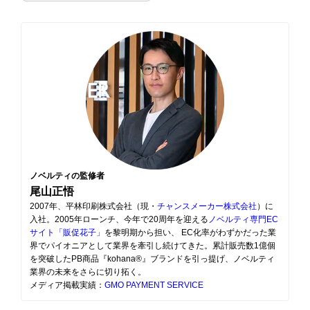
ノベルティの監修者
尾山正悟
2007年、平林印刷株式会社（現・
チャンスメーカー株式会社
）に
入社。2005年ローンチ、今年で20周年を迎える
ノベルティ専門EC
サイト「販促花子」
を黎明期から担い、 EC化率がわずかだった業
界でパイオニアとして業界を牽引し続けてきた。累計販売数1億個
を突破したPB商品『kohana®』ブランドを引っ提げ、ノベルティ
業界の未来をさらに切り拓く。
メディア掲載実績：
GMO PAYMENT SERVICE