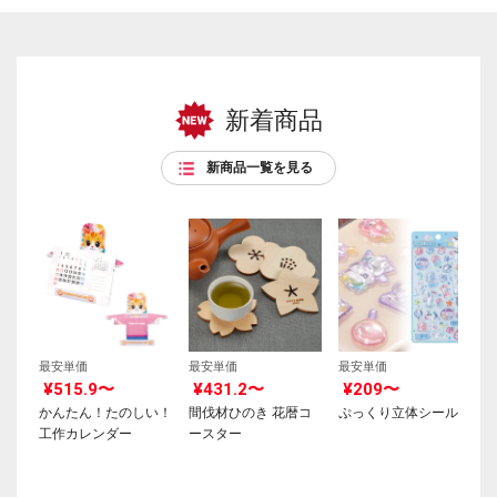
新着商品
新商品一覧を見る
最安単価
最安単価
最安単価
¥515.9〜
¥431.2〜
¥209〜
かんたん！たのしい！
間伐材ひのき 花暦コ
ぷっくり立体シール
工作カレンダー
ースター