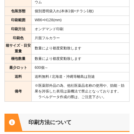
ウム
包装形態
個別透明袋入れ(本体1個+チラシ1枚)
印刷範囲
W86×H128(mm)
印刷方法
オンデマンド印刷
印刷色
片面フルカラー
箱サイズ・目安
数量により都度変動致します
重量
梱包数量
数量により都度変動致します
最少ロット
600個～
送料
送料無料 / 北海道・沖縄等離島は別途
※医薬部外品の為、他社医薬品名称の使用や、効能・効
備考
果を誇張した表現は薬機法で禁止となっております。
ラベルデータ作成の際は、ご注意下さい。
印刷方法について