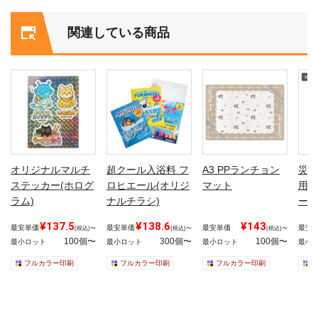
関連している商品
オリジナルマルチ
超クール入浴料 フ
A3 PPランチョン
災害
ステッカー(ホログ
ロヒエール(オリジ
マット
用は
ラム)
ナルチラシ)
ール
¥137.5
¥138.6
¥143
最安単価
最安単価
最安単価
最安
(税込)〜
(税込)〜
(税込)〜
100個〜
300個〜
100個〜
最小ロット
最小ロット
最小ロット
最小
フルカラー印刷
フルカラー印刷
フルカラー印刷