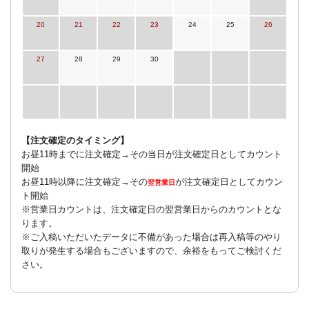
20
21
22
23
24
25
26
27
28
29
30
【注文確定のタイミング】
お昼11時までに注文確定→その当日が注文確定日としてカウント
開始
お昼11時以降に注文確定→その
が注文確定日としてカウン
翌営業日
ト開始
※営業日カウントは、注文確定日の翌営業日からのカウントとな
ります。
※ご入稿いただいたデータに不備があった場合は再入稿等のやり
取りが発生する場合もございますので、余裕をもってご検討くだ
さい。