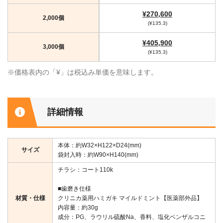
¥270,600
2,000個
(¥135.3)
¥405,900
3,000個
(¥135.3)
※価格表内の「¥」は税込み単価を意味します。
詳細情報
本体：約W32×H122×D24(mm)
サイズ
袋封入時：約W90×H140(mm)
チラシ：コート110k
■歯磨き仕様
材質・仕様
クリニカ薬用ハミガキ マイルドミント【医薬部外品】
内容量：約30g
成分：PG、ラウリル硫酸Na、香料、塩化ベンザルコニ