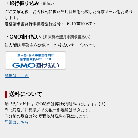
・銀行振り込み
（前払い）
ご注文確定後、お客様宛に振込専用口座を記載した訴求メールをお送り
します。
適格請求書発行事業者登録番号：T6210001003017
・GMO掛け払い
（月末締め翌月末請求書払い）
法人/個人事業主を対象とした後払いサービスです。
詳細はこちら
送料について
納品先1ヵ所目までの送料は弊社が負担いたします。(※)
※北海道／沖縄県／その他一部離島は除きます。
※分納の場合は2ヶ所目以降送料が発生します。
詳細はこちら