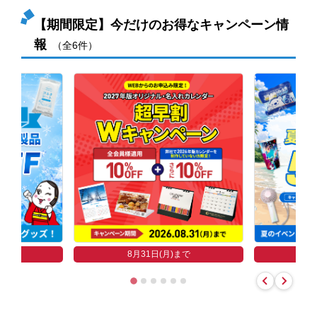
【期間限定】今だけのお得なキャンペーン情
報
（全6件）
まで
8
8月31日(月)まで