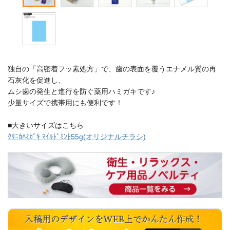
独自の「高密着フッ素処方」で、歯の表面を覆うエナメル質の再
石灰化を促進し、
ムシ歯の発生と進行を防ぐ薬用ハミガキです♪
少量サイズで携帯用にも便利です！
■大きいサイズはこちら
ｸﾘﾆｶﾊﾐｶﾞｷ ﾏｲﾙﾄﾞﾐﾝﾄ55g(オリジナルチラシ)