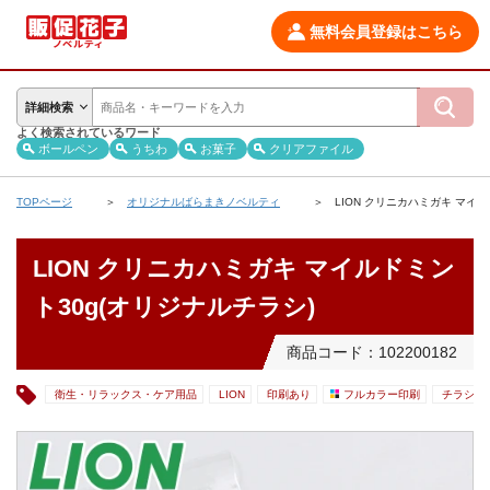
無料会員登録はこちら
詳細検索
よく検索されているワード
ボールペン
うちわ
お菓子
クリアファイル
TOPページ
オリジナルばらまきノベルティ
LION クリニカハミガキ マイル
LION クリニカハミガキ マイルドミン
ト30g(オリジナルチラシ)
商品コード：102200182
衛生・リラックス・ケア用品
LION
印刷あり
フルカラー印刷
チラシ入