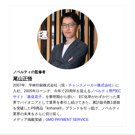
ノベルティの監修者
尾山正悟
2007年、平林印刷株式会社（現・
チャンスメーカー株式会社
）に
入社。2005年ローンチ、今年で20周年を迎える
ノベルティ専門EC
サイト「販促花子」
を黎明期から担い、 EC化率がわずかだった業
界でパイオニアとして業界を牽引し続けてきた。累計販売数1億個
を突破したPB商品『kohana®』ブランドを引っ提げ、ノベルティ
業界の未来をさらに切り拓く。
メディア掲載実績：
GMO PAYMENT SERVICE