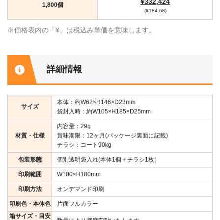
¥332,424
1,800個
(¥184.68)
※価格表内の「¥」は税込み単価を意味します。
詳細情報
本体：約W62×H146×D23mm
サイズ
袋封入時：約W105×H185×D25mm
内容量：29g
材質・仕様
賞味期限：12ヶ月(パッケージ裏面に記載)
チラシ：コート90kg
包装形態
個別透明袋入れ(本体1個＋チラシ1枚）
印刷範囲
W100×H180mm
印刷方法
オンデマンド印刷
印刷色・本体色
片面フルカラー
箱サイズ・目安