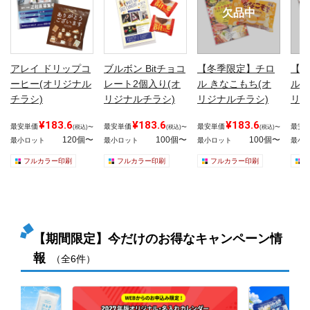
欠品中
アレイ ドリップコ
ブルボン Bitチョコ
【冬季限定】チロ
【冬
ーヒー(オリジナル
レート2個入り(オ
ル きなこもち(オ
ル 
チラシ)
リジナルチラシ)
リジナルチラシ)
リジ
¥183.6
¥183.6
¥183.6
最安単価
最安単価
最安単価
最安
(税込)〜
(税込)〜
(税込)〜
120個〜
100個〜
100個〜
最小ロット
最小ロット
最小ロット
最小
フルカラー印刷
フルカラー印刷
フルカラー印刷
【期間限定】今だけのお得なキャンペーン情
報
（全6件）