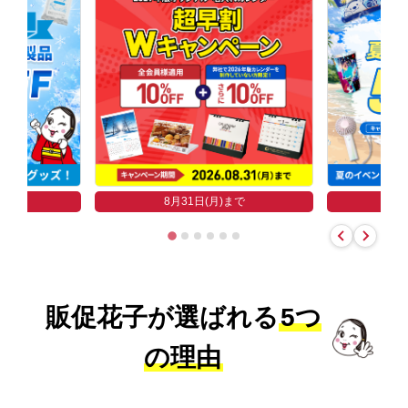
まで
8
8月31日(月)まで
販促花子が選ばれる
5つ
の理由