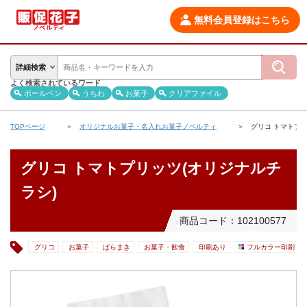
無料会員登録はこちら
詳細検索
よく検索されているワード
ボールペン
うちわ
お菓子
クリアファイル
TOPページ
オリジナルお菓子・名入れお菓子ノベルティ
グリコ トマトプリ
グリコ トマトプリッツ(オリジナルチ
ラシ)
商品コード：102100577
グリコ
お菓子
ばらまき
お菓子・飲食
印刷あり
フルカラー印刷