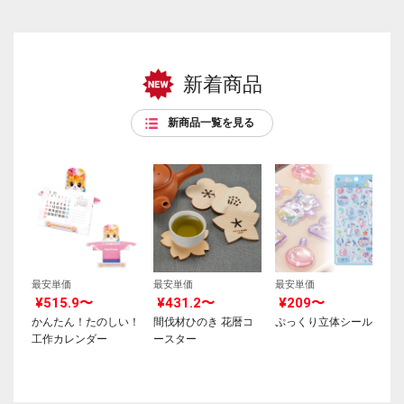
新着商品
新商品一覧を見る
最安単価
最安単価
最安単価
¥515.9〜
¥431.2〜
¥209〜
かんたん！たのしい！
間伐材ひのき 花暦コ
ぷっくり立体シール
工作カレンダー
ースター