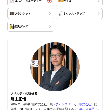
コスメ・ビューティー
カイロ
ブランケット
ネックストラップ
防災グッズ
ノベルティの監修者
尾山正悟
2007年、平林印刷株式会社（現・
チャンスメーカー株式会社
）に
入社。2005年ローンチ、今年で20周年を迎える
ノベルティ専門EC