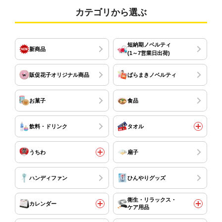
カテゴリから選ぶ
短納期ノベルティ
新商品
(1～7営業日出荷)
販促花子オリジナル商品
ばらまきノベルティ
お菓子
食品
飲料・ドリンク
タオル
うちわ
扇子
ハンディファン
ひんやりグッズ
衛生・リラックス・
カレンダー
ケア用品