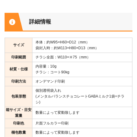
詳細情報
本体：約W95×H60×D12（mm）
サイズ
袋封入時：約W113×H80×D13（mm）
印刷範囲
チラシ全面：W110×Ｈ75（mm）
内容量：10g
材質・仕様
チラシ：コート90kg
印刷方法
オンデマンド印刷
個別透明袋入れ
包装形態
(メンタルバランスチョコレートGABAミルク1袋+チラ
シ)
箱サイズ・目安
数量によって変動致します
重量
印刷色
片面フルカラー印刷
梱包数量
数量によって変動致します