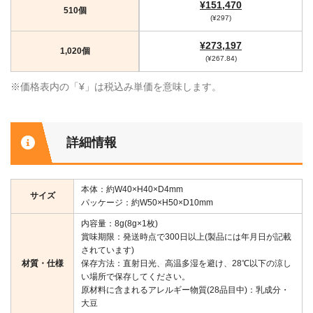
¥151,470
510個
(¥297)
¥273,197
1,020個
(¥267.84)
※価格表内の「¥」は税込み単価を意味します。
詳細情報
本体：約W40×H40×D4mm
サイズ
パッケージ：約W50×H50×D10mm
内容量：8g(8g×1枚)
賞味期限：発送時点で300日以上(製品には年月日が記載
されています)
材質・仕様
保存方法：直射日光、高温多湿を避け、28℃以下の涼し
い場所で保存してください。
原材料に含まれるアレルギー物質(28品目中)：乳成分・
大豆