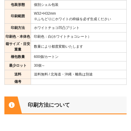
包装形態
個別シェル包装
W32×H32mm
印刷範囲
※ふちどりにホワイトの枠線を必ず生成ください
印刷方法
ホワイトチョコ凹凸プリント
印刷色・本体色
印刷色：白(ホワイトチョコレート）
箱サイズ・目安
数量により都度変動いたします
重量
梱包数量
600個/カートン
最少ロット
30個～
送料
送料無料 / 北海道・沖縄・離島は別途
備考
印刷方法について