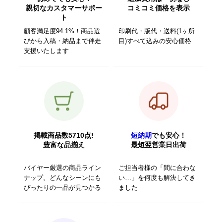
親切なカスタマーサポー
コミコミ価格を表示
ト
顧客満足度94.1%！商品選
印刷代・版代・送料(1ヶ所
びから入稿・納品まで伴走
目)すべて込みの安心価格
支援いたします
掲載商品数5710点!
短納期
でも安心！
豊富な品揃え
最短翌営業日出荷
バイヤー厳選の商品ライン
ご担当者様の「間に合わな
ナップ。どんなシーンにも
い…」を何度も解決してき
ぴったりの一品が見つかる
ました