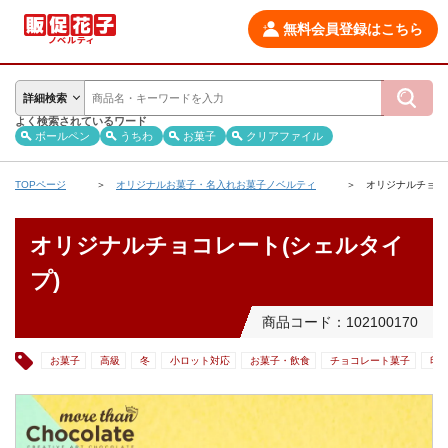
無料会員登録はこちら
詳細検索
よく検索されているワード
ボールペン
うちわ
お菓子
クリアファイル
TOPページ
オリジナルお菓子・名入れお菓子ノベルティ
オリジナルチョコ
オリジナルチョコレート(シェルタイ
プ)
商品コード：102100170
お菓子
高級
冬
小ロット対応
お菓子・飲食
チョコレート菓子
印