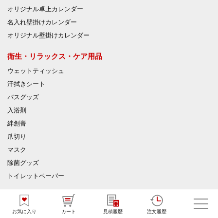
オリジナル卓上カレンダー
名入れ壁掛けカレンダー
オリジナル壁掛けカレンダー
衛生・リラックス・ケア用品
ウェットティッシュ
汗拭きシート
バスグッズ
入浴剤
絆創膏
爪切り
マスク
除菌グッズ
トイレットペーパー
ウェットティッシュ
おしぼり
お気に入り
カート
見積履歴
注文履歴