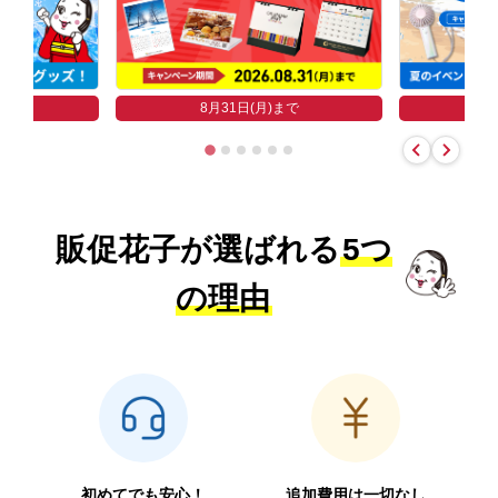
まで
8
8月31日(月)まで
販促花子が選ばれる
5つ
の理由
初めてでも安心！
追加費用は一切なし