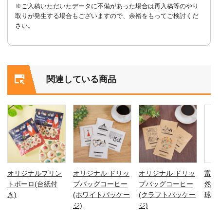
※ご入稿いただいたデータに不備があった場合は再入稿等のやり
取りが発生する場合もございますので、余裕をもってご検討くだ
さい。
関連している商品
オリジナルプリン
オリジナル ドリッ
オリジナル ドリッ
富士
トボーロ(台紙付
プバッグコーヒー
プバッグコーヒー
然水
き)
(ホワイトパッケー
(クラフトパッケー
球体
ジ)
ジ)