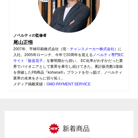
ノベルティの監修者
尾山正悟
2007年、平林印刷株式会社（現・
チャンスメーカー株式会社
）に
入社。2005年ローンチ、今年で20周年を迎える
ノベルティ専門EC
サイト「販促花子」
を黎明期から担い、 EC化率がわずかだった業
界でパイオニアとして業界を牽引し続けてきた。累計販売数1億個
を突破したPB商品『kohana®』ブランドを引っ提げ、ノベルティ
業界の未来をさらに切り拓く。
メディア掲載実績：
GMO PAYMENT SERVICE
新着商品