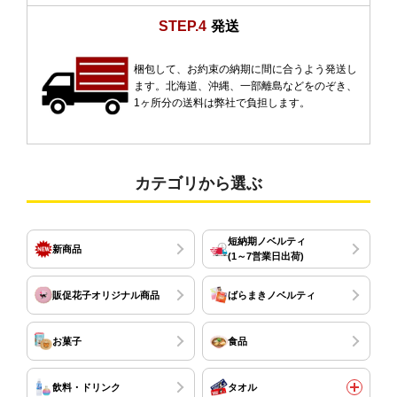
STEP.4
発送
梱包して、お約束の納期に間に合うよう発送し
ます。北海道、沖縄、一部離島などをのぞき、
1ヶ所分の送料は弊社で負担します。
カテゴリから選ぶ
短納期ノベルティ
新商品
(1～7営業日出荷)
販促花子オリジナル商品
ばらまきノベルティ
お菓子
食品
飲料・ドリンク
タオル