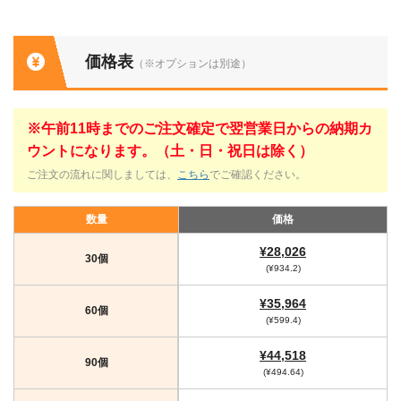
価格表
（※オプションは別途）
※午前11時までのご注文確定で翌営業日からの納期カ
ウントになります。（土・日・祝日は除く）
ご注文の流れに関しましては、
こちら
でご確認ください。
数量
価格
¥28,026
30個
(¥934.2)
¥35,964
60個
(¥599.4)
¥44,518
90個
(¥494.64)