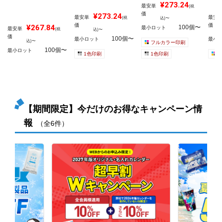
¥273.24
最安単
(税
価
¥273.24
最安単
最安
(税
込)〜
価
価
¥267.84
100個〜
最小ロット
最安単
(税
込)〜
価
100個〜
最小ロット
最小
込)〜
フルカラー印刷
100個〜
最小ロット
1色印刷
1色印刷
【期間限定】今だけのお得なキャンペーン情
報
（全6件）