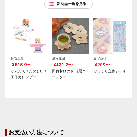
新商品一覧を見る
最安単価
最安単価
最安単価
¥515.9〜
¥431.2〜
¥209〜
かんたん！たのしい！
間伐材ひのき 花暦コ
ぷっくり立体シール
工作カレンダー
ースター
お支払い方法について