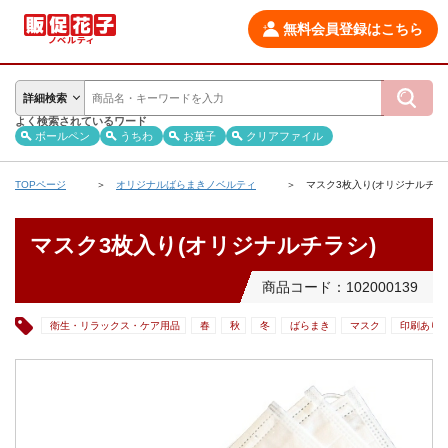
無料会員登録はこちら
詳細検索
よく検索されているワード
ボールペン
うちわ
お菓子
クリアファイル
TOPページ
オリジナルばらまきノベルティ
マスク3枚入り(オリジナルチラ
マスク3枚入り(オリジナルチラシ)
商品コード：102000139
衛生・リラックス・ケア用品
春
秋
冬
ばらまき
マスク
印刷あり