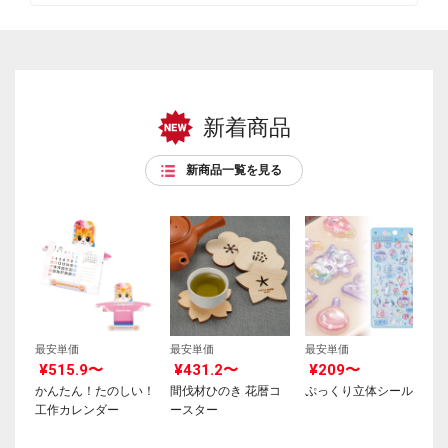
新着商品
新商品一覧を見る
最安単価
最安単価
最安単価
¥515.9〜
¥431.2〜
¥209〜
かんたん！たのしい！
間伐材ひのき 花暦コ
ぷっくり立体シール
工作カレンダー
ースター