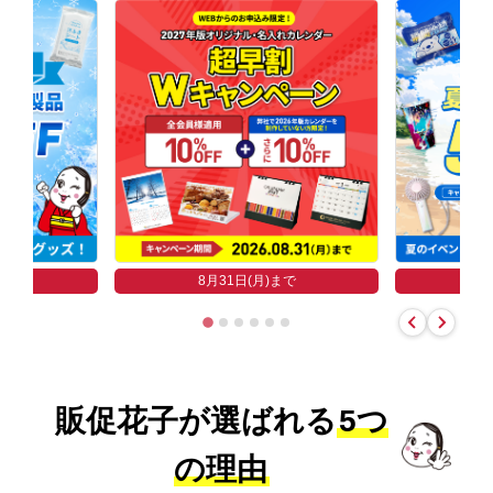
まで
8
8月31日(月)まで
販促花子が選ばれる
5つ
の理由