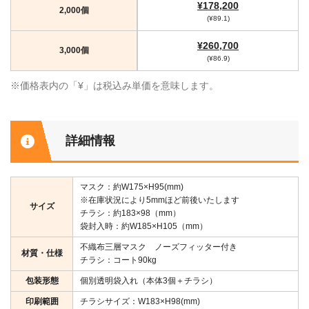
¥178,200
2,000個
(¥89.1)
¥260,700
3,000個
(¥86.9)
※価格表内の「¥」は税込み単価を意味します。
詳細情報
マスク：約W175×H95(mm)
※在庫状況により5mmほど前後いたします
サイズ
チラシ：約183×98（mm）
袋封入時：約W185×H105（mm）
不織布三層マスク ノーズフィッター付き
材質・仕様
チラシ：コート90kg
包装形態
個別透明袋入れ（本体3個＋チラシ）
印刷範囲
チラシサイズ：W183×H98(mm)