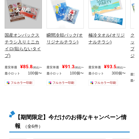
欠品中
国産オンパックス
瞬間冷却パック(オ
極冷タオル(オリジ
クー
チラシ入りミニカ
リジナルチラシ)
ナルチラシ)
ッシ
イロ(貼らないタイ
プ入
プ)
ジナ
¥85.8
¥91.3
¥93.5
最安単価
最安単価
最安単価
(税込)〜
(税込)〜
(税込)〜
100個〜
100個〜
300個〜
最小ロット
最小ロット
最小ロット
最安
最小
フルカラー印刷
フルカラー印刷
フルカラー印刷
【期間限定】今だけのお得なキャンペーン情
報
（全6件）