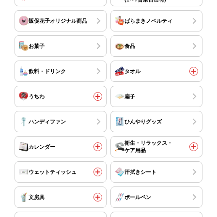
販促花子オリジナル商品
ばらまきノベルティ
お菓子
食品
飲料・ドリンク
タオル
うちわ
扇子
ハンディファン
ひんやりグッズ
衛生・リラックス・
カレンダー
ケア用品
ウェットティッシュ
汗拭きシート
文房具
ボールペン