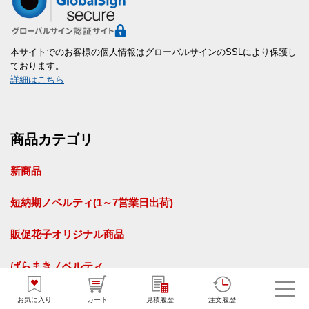
本サイトでのお客様の個人情報はグローバルサインのSSLにより保護し
ております。
詳細はこちら
商品カテゴリ
新商品
短納期ノベルティ(1～7営業日出荷)
販促花子オリジナル商品
ばらまきノベルティ
お菓子
お気に入り
カート
見積履歴
注文履歴