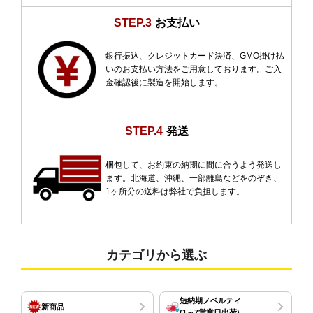
STEP.3
お支払い
銀行振込、クレジットカード決済、GMO掛け払
いのお支払い方法をご用意しております。ご入
金確認後に製造を開始します。
STEP.4
発送
梱包して、お約束の納期に間に合うよう発送し
ます。北海道、沖縄、一部離島などをのぞき、
1ヶ所分の送料は弊社で負担します。
カテゴリから選ぶ
短納期ノベルティ
新商品
(1～7営業日出荷)