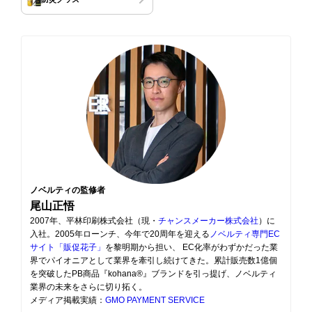
ノベルティの監修者
尾山正悟
2007年、平林印刷株式会社（現・
チャンスメーカー株式会社
）に
入社。2005年ローンチ、今年で20周年を迎える
ノベルティ専門EC
サイト「販促花子」
を黎明期から担い、 EC化率がわずかだった業
界でパイオニアとして業界を牽引し続けてきた。累計販売数1億個
を突破したPB商品『kohana®』ブランドを引っ提げ、ノベルティ
業界の未来をさらに切り拓く。
メディア掲載実績：
GMO PAYMENT SERVICE