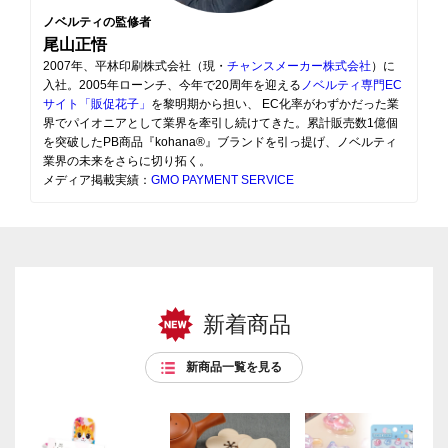
ノベルティの監修者
尾山正悟
2007年、平林印刷株式会社（現・
チャンスメーカー株式会社
）に
入社。2005年ローンチ、今年で20周年を迎える
ノベルティ専門EC
サイト「販促花子」
を黎明期から担い、 EC化率がわずかだった業
界でパイオニアとして業界を牽引し続けてきた。累計販売数1億個
を突破したPB商品『kohana®』ブランドを引っ提げ、ノベルティ
業界の未来をさらに切り拓く。
メディア掲載実績：
GMO PAYMENT SERVICE
新着商品
新商品一覧を見る