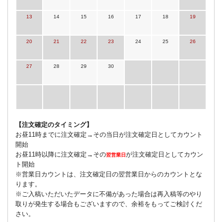
13
14
15
16
17
18
19
20
21
22
23
24
25
26
27
28
29
30
【注文確定のタイミング】
お昼11時までに注文確定→その当日が注文確定日としてカウント
開始
お昼11時以降に注文確定→その
が注文確定日としてカウン
翌営業日
ト開始
※営業日カウントは、注文確定日の翌営業日からのカウントとな
ります。
※ご入稿いただいたデータに不備があった場合は再入稿等のやり
取りが発生する場合もございますので、余裕をもってご検討くだ
さい。