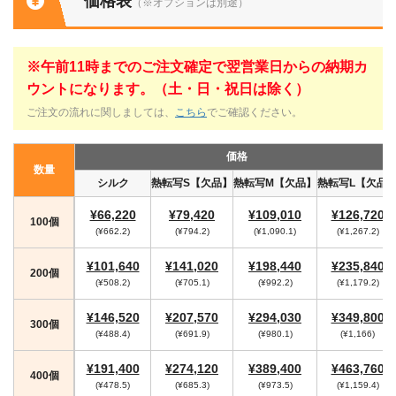
価格表
（※オプションは別途）
※午前11時までのご注文確定で翌営業日からの納期カ
ウントになります。（土・日・祝日は除く）
ご注文の流れに関しましては、
こちら
でご確認ください。
価格
数量
シルク
熱転写S【欠品】
熱転写M【欠品】
熱転写L【欠品
¥66,220
¥79,420
¥109,010
¥126,720
100個
(¥662.2)
(¥794.2)
(¥1,090.1)
(¥1,267.2)
¥101,640
¥141,020
¥198,440
¥235,840
200個
(¥508.2)
(¥705.1)
(¥992.2)
(¥1,179.2)
¥146,520
¥207,570
¥294,030
¥349,800
300個
(¥488.4)
(¥691.9)
(¥980.1)
(¥1,166)
¥191,400
¥274,120
¥389,400
¥463,760
400個
(¥478.5)
(¥685.3)
(¥973.5)
(¥1,159.4)