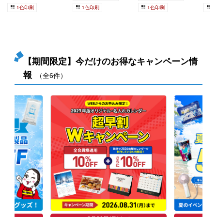
1色印刷
1色印刷
1色印刷
1
【期間限定】今だけのお得なキャンペーン情
報
（全6件）