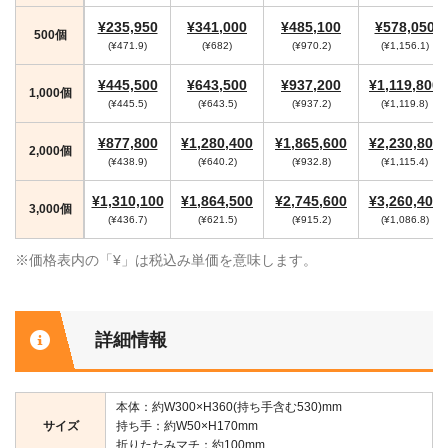
¥235,950
¥341,000
¥485,100
¥578,050
500個
(¥471.9)
(¥682)
(¥970.2)
(¥1,156.1)
¥445,500
¥643,500
¥937,200
¥1,119,800
1,000個
(¥445.5)
(¥643.5)
(¥937.2)
(¥1,119.8)
¥877,800
¥1,280,400
¥1,865,600
¥2,230,800
2,000個
(¥438.9)
(¥640.2)
(¥932.8)
(¥1,115.4)
¥1,310,100
¥1,864,500
¥2,745,600
¥3,260,400
3,000個
(¥436.7)
(¥621.5)
(¥915.2)
(¥1,086.8)
※価格表内の「¥」は税込み単価を意味します。
詳細情報
本体：約W300×H360(持ち手含む530)mm
サイズ
持ち手：約W50×H170mm
折りたたみマチ：約100mm