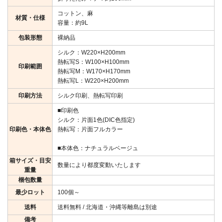
コットン、麻
材質・仕様
容量：約9L
包装形態
裸納品
シルク：W220×H200mm
熱転写S：W100×H100mm
印刷範囲
熱転写M：W170×H170mm
熱転写L：W220×H200mm
印刷方法
シルク印刷、熱転写印刷
■印刷色
シルク：片面1色(DIC色指定)
印刷色・本体色
熱転写：片面フルカラー
■本体色：ナチュラルベージュ
箱サイズ・目安
数量により都度変動いたします
重量
梱包数量
最少ロット
100個～
送料
送料無料 / 北海道・沖縄等離島は別途
備考