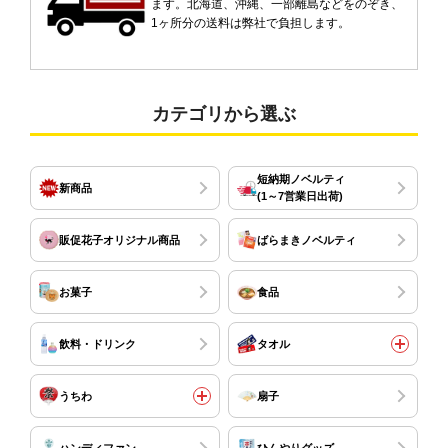
ます。北海道、沖縄、一部離島などをのぞき、
1ヶ所分の送料は弊社で負担します。
カテゴリから選ぶ
短納期ノベルティ
新商品
(1～7営業日出荷)
販促花子オリジナル商品
ばらまきノベルティ
お菓子
食品
飲料・ドリンク
タオル
うちわ
扇子
ハンディファン
ひんやりグッズ