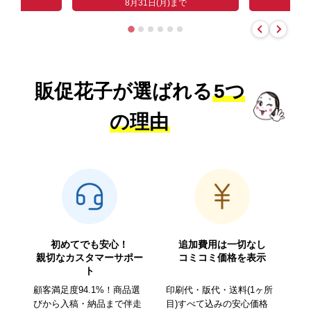
まで
8
8月31日(月)まで
販促花子が選ばれる
5つ
の理由
初めてでも安心！
追加費用は一切なし
親切なカスタマーサポー
コミコミ価格を表示
ト
顧客満足度94.1%！商品選
印刷代・版代・送料(1ヶ所
びから入稿・納品まで伴走
目)すべて込みの安心価格