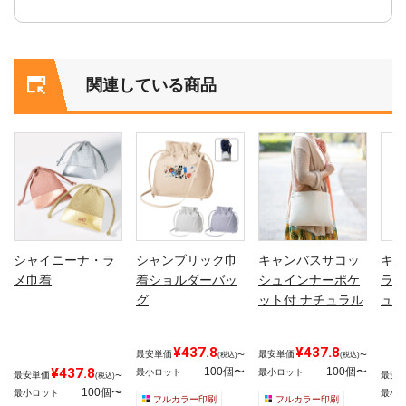
関連している商品
シャイニーナ・ラ
シャンブリック巾
キャンバスサコッ
キャ
メ巾着
着ショルダーバッ
シュインナーポケ
ライ
グ
ット付 ナチュラル
ュラ
¥437.8
¥437.8
最安単価
最安単価
(税込)〜
(税込)〜
¥437.8
100個〜
100個〜
最小ロット
最小ロット
最安単価
最安
(税込)〜
100個〜
最小ロット
最小
フルカラー印刷
フルカラー印刷