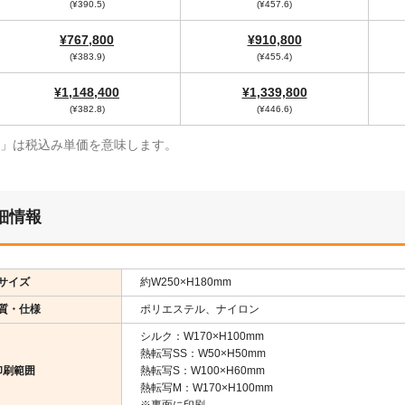
(¥390.5)
(¥457.6)
¥767,800
¥910,800
(¥383.9)
(¥455.4)
¥1,148,400
¥1,339,800
(¥382.8)
(¥446.6)
¥」は税込み単価を意味します。
細情報
サイズ
約W250×H180mm
質・仕様
ポリエステル、ナイロン
シルク：W170×H100mm
熱転写SS：W50×H50mm
印刷範囲
熱転写S：W100×H60mm
熱転写M：W170×H100mm