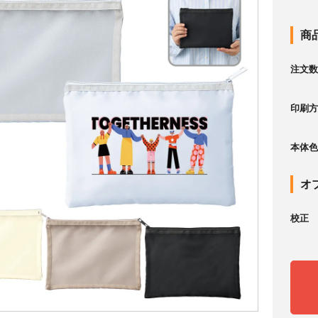
商
注文数
印刷方
本体色
オ
校正