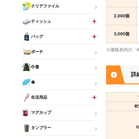
クリアファイル
2,000個
ティッシュ
3,000個
バッグ
※価格表内の「
ポーチ
巾着
詳
傘
生活用品
材
マグカップ
タンブラー