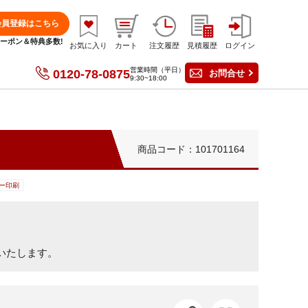
会員登録はこちら
分クーポン＆特典多数!
お気に入り
カート
注文履歴
見積履歴
ログイン
営業時間（平日）
0120-78-0875
お問合せ
9:30~18:00
商品コード：101701164
ー印刷
、
いたします。