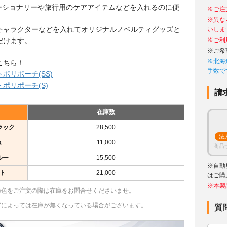
ーショナリーや旅行用のケアアイテムなどを入れるのに便
※ご注
※異な
キャラクターなどを入れてオリジナルノベルティグッズと
いしま
だけます。
※ご利
※ご希
※北海
こちら！
手数で
ポリポーチ(SS)
ポリポーチ(S)
請
在庫数
ラック
28,500
法
ュ
11,000
商品
ルー
15,500
※自動
ト
21,000
はご購
※本製
の色をご注文の際は在庫をお問合せくださいませ。
グによっては在庫が無くなっている場合がございます。
質