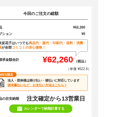
今回のご注文の総額
品
¥62,260
プション
¥0
販促花子はいつでも
商品代・版代・印刷代・送料・消費
税
が全部
コミコミの安心価格！
¥62,260
請求金額合計
（税込）
（単価 ¥622.6）
WEB限定
法人・団体様は掛け払い・後払いに対応しています
請求書払いなど、お支払い方法はこちら >
注文確定から13営業日
品の目安納期
カレンダーで納期計算する