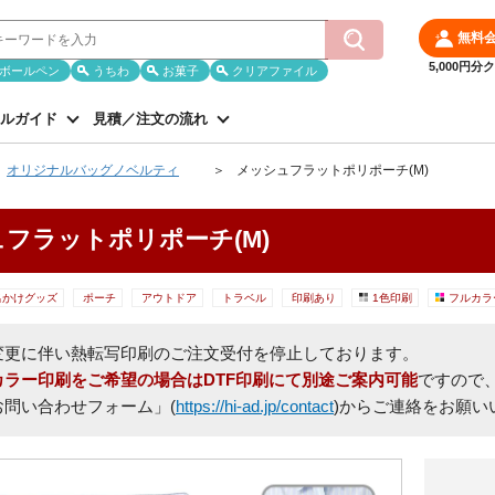
無料
5,000円
ボールペン
うちわ
お菓子
クリアファイル
ルガイド
見積／注文の流れ
オリジナルバッグノベルティ
メッシュフラットポリポーチ(M)
フラットポリポーチ(M)
出かけグッズ
ポーチ
アウトドア
トラベル
印刷あり
1色印刷
フルカラ
変更に伴い熱転写印刷のご注文受付を停止しております。
カラー印刷をご希望の場合はDTF印刷にて別途ご案内可能
ですので
お問い合わせフォーム」(
https://hi-ad.jp/contact
)からご連絡をお願い