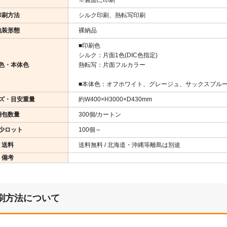
※裏面に印刷
印刷方法
シルク印刷、熱転写印刷
包装形態
裸納品
■印刷色
シルク：片面1色(DIC色指定)
色・本体色
熱転写：片面フルカラー
■本体色：オフホワイト、グレージュ、サックスブルー
ズ・目安重量
約W400×H3000×D430mm
梱包数量
300個/カートン
少ロット
100個～
送料
送料無料 / 北海道・沖縄等離島は別途
備考
刷方法について