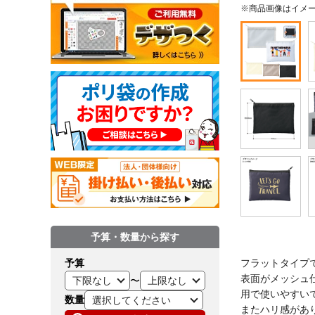
※商品画像はイメ
予算・数量から探す
フラットタイプ
予算
表面がメッシュ
〜
用で使いやすい
数量
またハリ感があ