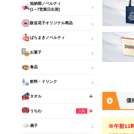
短納期ノベルティ
(1～7営業日出荷)
販促花子オリジナル商品
ばらまきノベルティ
お菓子
食品
飲料・ドリンク
タオル
価
うちわ
人気
※午前1
扇子