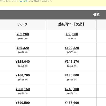
関しましては、
こちら
でご確認ください。
価格
シルク
熱転写SS【欠品】
¥62,260
¥58,300
(¥622.6)
(¥583)
¥89,320
¥100,320
(¥446.6)
(¥501.6)
¥128,040
¥148,170
(¥426.8)
(¥493.9)
¥166,760
¥195,800
(¥416.9)
(¥489.5)
¥205,150
¥243,100
(¥410.3)
(¥486.2)
¥390,500
¥457,600