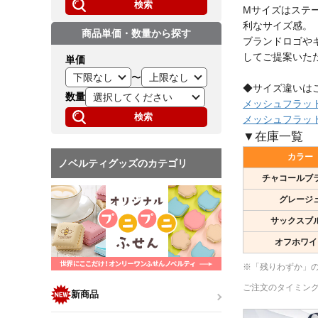
検索
Mサイズはステ
利なサイズ感。
商品単価・数量から探す
ブランドロゴや
してご提案いた
単価
〜
◆サイズ違いは
数量
メッシュフラット
検索
メッシュフラット
▼在庫一覧
カラー
ノベルティグッズのカテゴリ
チャコールブ
グレージ
サックスブ
オフホワイ
※「残りわずか」
ご注文のタイミン
新商品