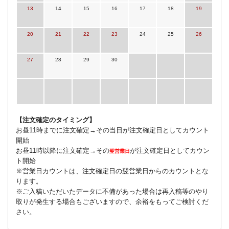
13
14
15
16
17
18
19
20
21
22
23
24
25
26
27
28
29
30
【注文確定のタイミング】
お昼11時までに注文確定→その当日が注文確定日としてカウント
開始
お昼11時以降に注文確定→その
が注文確定日としてカウン
翌営業日
ト開始
※営業日カウントは、注文確定日の翌営業日からのカウントとな
ります。
※ご入稿いただいたデータに不備があった場合は再入稿等のやり
取りが発生する場合もございますので、余裕をもってご検討くだ
さい。