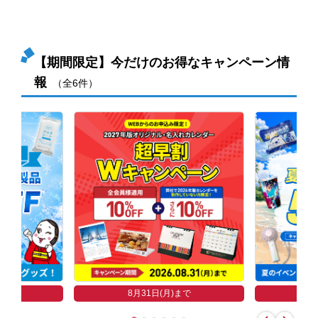
【期間限定】今だけのお得なキャンペーン情
報
（全6件）
まで
8
8月31日(月)まで