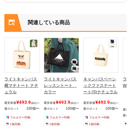
関連している商品
ライトキャンバス
ライトキャンバス
キャンバスベーシ
ラミ
横マチトート ナチ
レッスントート
ックファスナート
WA
ュラル
カラー
ート(S)ナチュラル
¥493.9
¥493.9
¥493.9
最安単価
最安単価
最安単価
(税込)〜
(税込)〜
(税込)〜
100個〜
100個〜
100個〜
最小ロット
最小ロット
最小ロット
最安
最小
フルカラー印刷
フルカラー印刷
フルカラー印刷
1色印刷
1色印刷
1色印刷
1