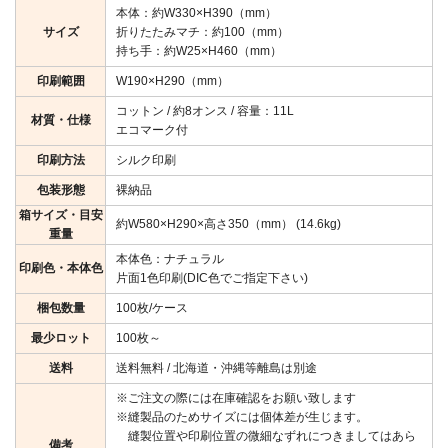
本体：約W330×H390（mm）
サイズ
折りたたみマチ：約100（mm）
持ち手：約W25×H460（mm）
印刷範囲
W190×H290（mm）
コットン / 約8オンス / 容量：11L
材質・仕様
エコマーク付
印刷方法
シルク印刷
包装形態
裸納品
箱サイズ・目安
約W580×H290×高さ350（mm） (14.6kg)
重量
本体色：ナチュラル
印刷色・本体色
片面1色印刷(DIC色でご指定下さい)
梱包数量
100枚/ケース
最少ロット
100枚～
送料
送料無料 / 北海道・沖縄等離島は別途
※ご注文の際には在庫確認をお願い致します
※縫製品のためサイズには個体差が生じます。
縫製位置や印刷位置の微細なずれにつきましてはあら
備考