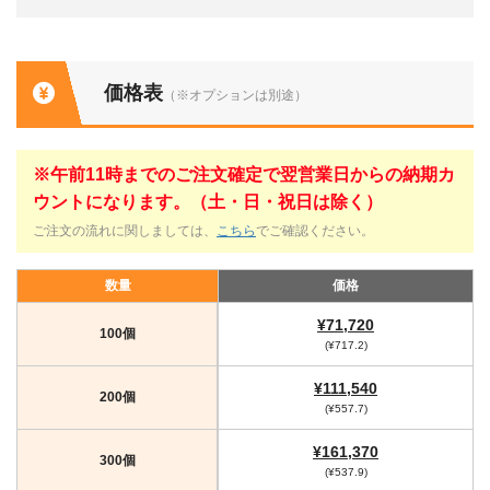
価格表
（※オプションは別途）
※午前11時までのご注文確定で翌営業日からの納期カ
ウントになります。（土・日・祝日は除く）
ご注文の流れに関しましては、
こちら
でご確認ください。
数量
価格
¥71,720
100個
(¥717.2)
¥111,540
200個
(¥557.7)
¥161,370
300個
(¥537.9)