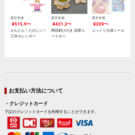
最安単価
最安単価
最安単価
¥515.9〜
¥431.2〜
¥209〜
かんたん！たのしい！
間伐材ひのき 花暦コ
ぷっくり立体シール
工作カレンダー
ースター
お支払い方法について
・クレジットカード
下記のクレジットカードを利用することができます。