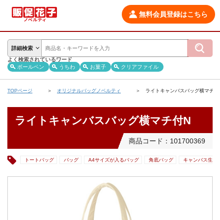
無料会員登録はこちら
詳細検索
よく検索されているワード
ボールペン
うちわ
お菓子
クリアファイル
TOPページ
オリジナルバッグノベルティ
ライトキャンバスバッグ横マチ付
ライトキャンバスバッグ横マチ付N
商品コード：101700369
トートバッグ
バッグ
A4サイズが入るバッグ
角底バッグ
キャンバス生地