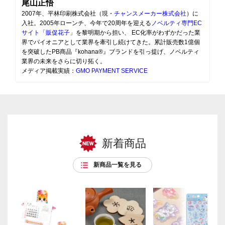
尾山正悟
2007年、平林印刷株式会社（現・
チャンスメーカー株式会社
）に
入社。2005年ローンチ、今年で20周年を迎える
ノベルティ専門EC
サイト「販促花子」
を黎明期から担い、 EC化率がわずかだった業
界でパイオニアとして業界を牽引し続けてきた。累計販売数1億個
を突破したPB商品『kohana®』ブランドを引っ提げ、ノベルティ
業界の未来をさらに切り拓く。
メディア掲載実績：
GMO PAYMENT SERVICE
新着商品
新商品一覧を見る