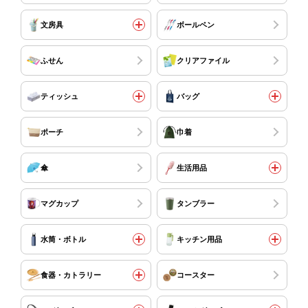
文房具
ボールペン
ふせん
クリアファイル
ティッシュ
バッグ
ポーチ
巾着
傘
生活用品
マグカップ
タンブラー
水筒・ボトル
キッチン用品
食器・カトラリー
コースター