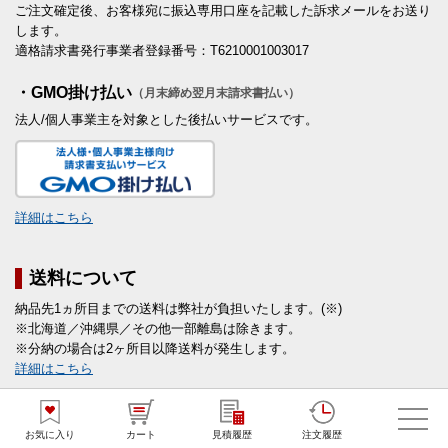
ご注文確定後、お客様宛に振込専用口座を記載した訴求メールをお送り
します。
適格請求書発行事業者登録番号：T6210001003017
・GMO掛け払い
（月末締め翌月末請求書払い）
法人/個人事業主を対象とした後払いサービスです。
詳細はこちら
送料について
納品先1ヵ所目までの送料は弊社が負担いたします。(※)
※北海道／沖縄県／その他一部離島は除きます。
※分納の場合は2ヶ所目以降送料が発生します。
詳細はこちら
領収書について
お気に入り
カート
見積履歴
注文履歴