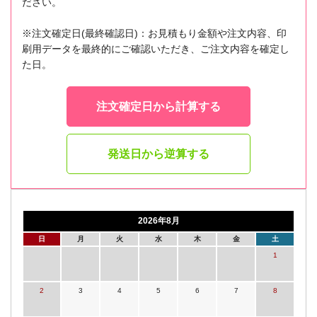
ださい。
※注文確定日(最終確認日)：お見積もり金額や注文内容、印
刷用データを最終的にご確認いただき、ご注文内容を確定し
た日。
注文確定日から計算する
発送日から逆算する
2026年8月
日
月
火
水
木
金
土
1
2
3
4
5
6
7
8