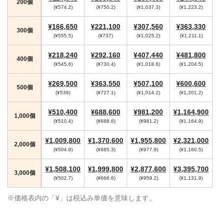
200個
(¥574.2)
(¥750.2)
(¥1,037.3)
(¥1,223.2)
¥166,650
¥221,100
¥307,560
¥363,330
300個
(¥555.5)
(¥737)
(¥1,025.2)
(¥1,211.1)
¥218,240
¥292,160
¥407,440
¥481,800
400個
(¥545.6)
(¥730.4)
(¥1,018.6)
(¥1,204.5)
¥269,500
¥363,550
¥507,100
¥600,600
500個
(¥539)
(¥727.1)
(¥1,014.2)
(¥1,201.2)
¥510,400
¥688,600
¥981,200
¥1,164,900
1,000個
(¥510.4)
(¥688.6)
(¥981.2)
(¥1,164.9)
¥1,009,800
¥1,370,600
¥1,955,800
¥2,321,000
2,000個
(¥504.9)
(¥685.3)
(¥977.9)
(¥1,160.5)
¥1,508,100
¥1,999,800
¥2,877,600
¥3,395,700
3,000個
(¥502.7)
(¥666.6)
(¥959.2)
(¥1,131.9)
※価格表内の「¥」は税込み単価を意味します。