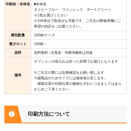
印刷色・本体色
■本体色
ネイビーブルー、ワインレッド、ダークグリーン
※1色お選びください
※100単位で取混ぜも可能です。ご注文の際備考欄にご
希望の内訳をご記載ください。
梱包数量
100枚/ケース
最少ロット
100枚～
送料
送料無料 / 北海道・沖縄等離島は別途
オプションの袋入れは折った状態でお届けとなります
※ご注文の際には在庫確認をお願い致します
備考
※縫製品のためサイズには個体差が生じます。
縫製位置や印刷位置の微細なずれにつきましてはあら
かじめご了承ください。
印刷方法について