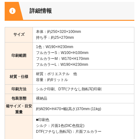
詳細情報
本体：約250×320×100mm
サイズ
持ち手：約25×270mm
1色：W190×H230mm
フルカラーS：W100×H100mm
印刷範囲
フルカラーM：W170×H170mm
フルカラーL：W190×H230mm
材質：ポリエステル 他
材質・仕様
容量：約8リットル
印刷方法
シルク印刷、DTF(フチなし熱転写)印刷
包装形態
裸納品
箱サイズ・目安
約W290×H470×幅(高さ)370mm (11kg)
重量
■印刷色
シルク：片面1色(DIC色指定)
DTF(フチなし熱転写)：片面フルカラー