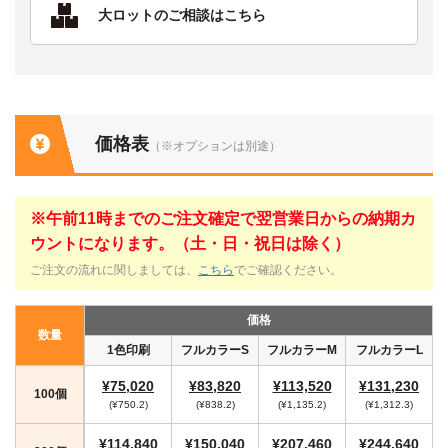
大ロットのご相談はこちら
価格表
（※オプションは別途）
※午前11時までのご注文確定で翌営業日からの納期カ
ウントになります。（土・日・祝日は除く）
ご注文の流れに関しましては、
こちら
でご確認ください。
価格
数量
1色印刷
フルカラーS
フルカラーM
フルカラーL
¥75,020
¥83,820
¥113,520
¥131,230
100個
(¥750.2)
(¥838.2)
(¥1,135.2)
(¥1,312.3)
¥114,840
¥150,040
¥207,460
¥244,640