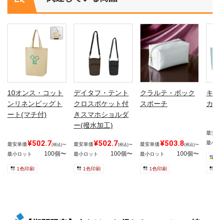
10オンス・コット
デイタフ・テント
クラルテ・ボック
キャ
ンリネンビッグト
クロスポケット付
スポーチ
カラ
ート(マチ付)
きスマホショルダ
ー(撥水加工)
最安
¥502.7
¥502.7
¥503.8
最小
最安単価
最安単価
最安単価
(税込)〜
(税込)〜
(税込)〜
100個〜
100個〜
100個〜
最小ロット
最小ロット
最小ロット
1色印刷
1色印刷
1色印刷
1