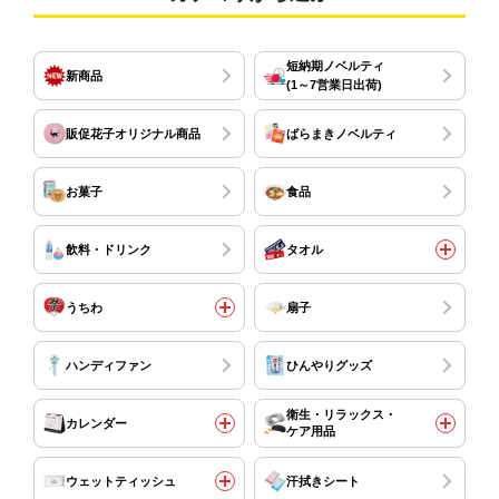
短納期ノベルティ
新商品
(1～7営業日出荷)
販促花子オリジナル商品
ばらまきノベルティ
お菓子
食品
飲料・ドリンク
タオル
うちわ
扇子
ハンディファン
ひんやりグッズ
衛生・リラックス・
カレンダー
ケア用品
ウェットティッシュ
汗拭きシート