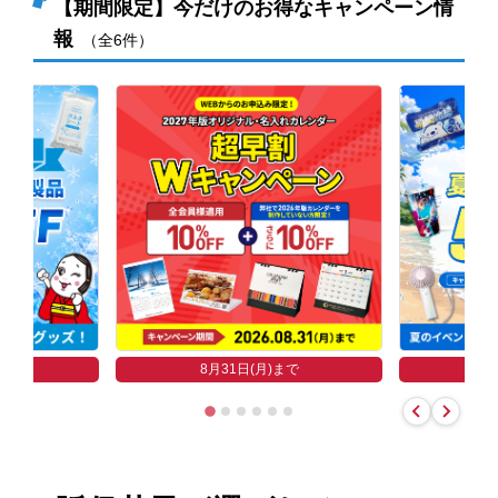
【期間限定】今だけのお得なキャンペーン情
報
（全6件）
まで
8
8月31日(月)まで