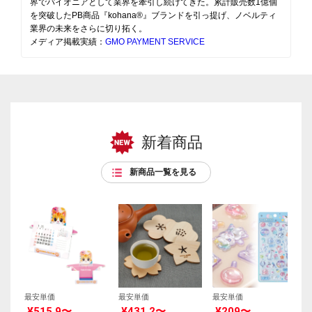
界でパイオニアとして業界を牽引し続けてきた。累計販売数1億個
を突破したPB商品『kohana®』ブランドを引っ提げ、ノベルティ
業界の未来をさらに切り拓く。
メディア掲載実績：
GMO PAYMENT SERVICE
新着商品
新商品一覧を見る
最安単価
最安単価
最安単価
¥515.9〜
¥431.2〜
¥209〜