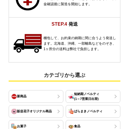
金確認後に製造を開始します。
STEP.4
発送
梱包して、お約束の納期に間に合うよう発送し
ます。北海道、沖縄、一部離島などをのぞき、
1ヶ所分の送料は弊社で負担します。
カテゴリから選ぶ
短納期ノベルティ
新商品
(1～7営業日出荷)
販促花子オリジナル商品
ばらまきノベルティ
お菓子
食品