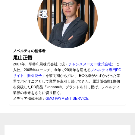
ノベルティの監修者
尾山正悟
2007年、平林印刷株式会社（現・
チャンスメーカー株式会社
）に
入社。2005年ローンチ、今年で20周年を迎える
ノベルティ専門EC
サイト「販促花子」
を黎明期から担い、 EC化率がわずかだった業
界でパイオニアとして業界を牽引し続けてきた。累計販売数1億個
を突破したPB商品『kohana®』ブランドを引っ提げ、ノベルティ
業界の未来をさらに切り拓く。
メディア掲載実績：
GMO PAYMENT SERVICE