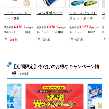
デイリーレジャー
2WAY反射バッグ
アクティブソフト
タテ
トート(M)
フィットポーチ
アポ
¥376.2
¥376.2
¥377.3
最安単価
最安単価
最安単価
最安
(税込)〜
(税込)〜
(税込)〜
100個〜
200個〜
100個〜
最小ロット
最小ロット
最小ロット
最小
1色印刷
1色印刷
1色印刷
1
【期間限定】今だけのお得なキャンペーン情
報
（全6件）