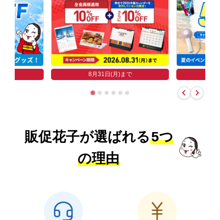
まで
8
8月31日(月)まで
販促花子が選ばれる
5つ
の理由