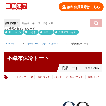
無料会員登録はこちら
詳細検索
よく検索されているワード
ボールペン
うちわ
お菓子
クリアファイル
TOPページ
オリジナルバッグノベルティ
不織布保冷トート
不織布保冷トート
商品コード：101700206
トートバッグ
夏
保冷バッグ
バッグ
お出かけグッズ
船底バッグ