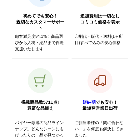
初めてでも安心！
追加費用は一切なし
親切なカスタマーサポー
コミコミ価格を表示
ト
顧客満足度94.1%！商品選
印刷代・版代・送料(1ヶ所
びから入稿・納品まで伴走
目)すべて込みの安心価格
支援いたします
掲載商品数5711点!
短納期
でも安心！
豊富な品揃え
最短翌営業日出荷
バイヤー厳選の商品ライン
ご担当者様の「間に合わな
ナップ。どんなシーンにも
い…」を何度も解決してき
ぴったりの一品が見つかる
ました