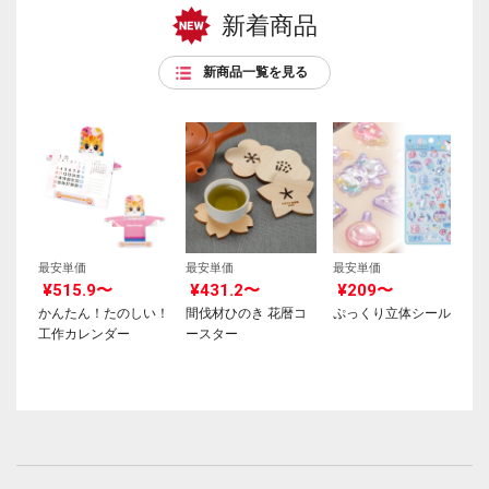
新着商品
新商品一覧を見る
最安単価
最安単価
最安単価
¥515.9〜
¥431.2〜
¥209〜
かんたん！たのしい！
間伐材ひのき 花暦コ
ぷっくり立体シール
工作カレンダー
ースター