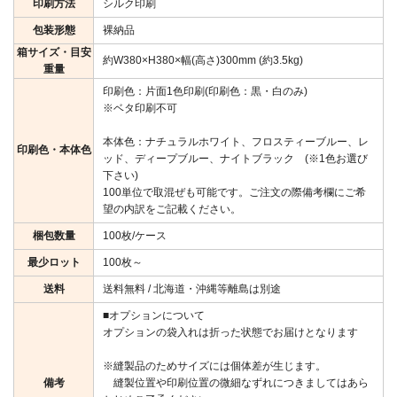
印刷方法
シルク印刷
包装形態
裸納品
箱サイズ・目安
約W380×H380×幅(高さ)300mm (約3.5kg)
重量
印刷色：片面1色印刷(印刷色：黒・白のみ)
※ベタ印刷不可
本体色：ナチュラルホワイト、フロスティーブルー、レ
印刷色・本体色
ッド、ディープブルー、ナイトブラック (※1色お選び
下さい)
100単位で取混ぜも可能です。ご注文の際備考欄にご希
望の内訳をご記載ください。
梱包数量
100枚/ケース
最少ロット
100枚～
送料
送料無料 / 北海道・沖縄等離島は別途
■オプションについて
オプションの袋入れは折った状態でお届けとなります
※縫製品のためサイズには個体差が生じます。
備考
縫製位置や印刷位置の微細なずれにつきましてはあら