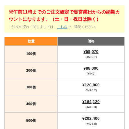
※午前11時までのご注文確定で翌営業日からの納期カ
ウントになります。（土・日・祝日は除く）
ご注文の流れに関しましては、
こちら
でご確認ください。
数量
価格
¥59,070
100個
(¥590.7)
¥88,000
200個
(¥440)
¥126,060
300個
(¥420.2)
¥164,120
400個
(¥410.3)
¥202,400
500個
(¥404.8)