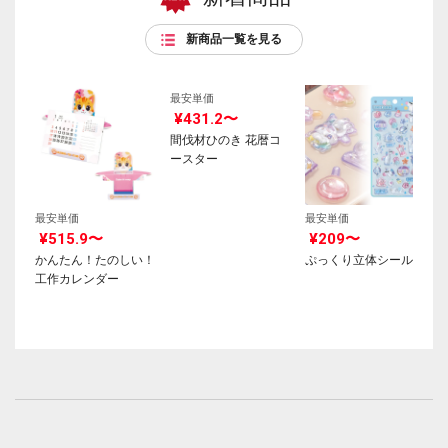
新商品一覧を見る
最安単価
最安単価
最安単価
¥515.9〜
¥431.2〜
¥209〜
かんたん！たのしい！
間伐材ひのき 花暦コ
ぷっくり立体シール
工作カレンダー
ースター