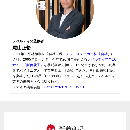
ノベルティの監修者
尾山正悟
2007年、平林印刷株式会社（現・
チャンスメーカー株式会社
）に
入社。2005年ローンチ、今年で20周年を迎える
ノベルティ専門EC
サイト「販促花子」
を黎明期から担い、 EC化率がわずかだった業
界でパイオニアとして業界を牽引し続けてきた。累計販売数1億個
を突破したPB商品『kohana®』ブランドを引っ提げ、ノベルティ
業界の未来をさらに切り拓く。
メディア掲載実績：
GMO PAYMENT SERVICE
新着商品