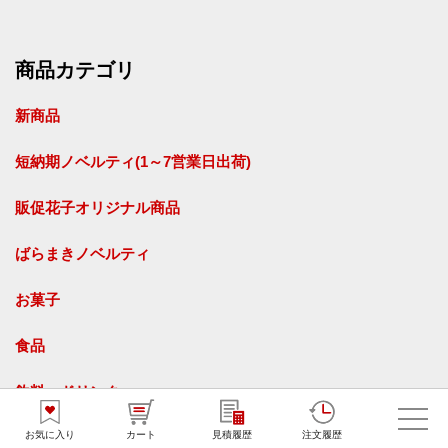
商品カテゴリ
新商品
短納期ノベルティ(1～7営業日出荷)
販促花子オリジナル商品
ばらまきノベルティ
お菓子
食品
飲料・ドリンク
お気に入り
カート
見積履歴
注文履歴
タオル