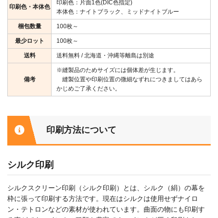
印刷色：片面1色(DIC色指定)
印刷色・本体色
本体色：ナイトブラック、ミッドナイトブルー
梱包数量
100枚～
最少ロット
100枚～
送料
送料無料 / 北海道・沖縄等離島は別途
※縫製品のためサイズには個体差が生じます。
備考
縫製位置や印刷位置の微細なずれにつきましてはあら
かじめご了承ください。
印刷方法について
シルク印刷
シルクスクリーン印刷（シルク印刷）とは、シルク（絹）の幕を
枠に張って印刷する方法です。現在はシルクは使用せずナイロ
ン・テトロンなどの素材が使われています。曲面の物にも印刷す