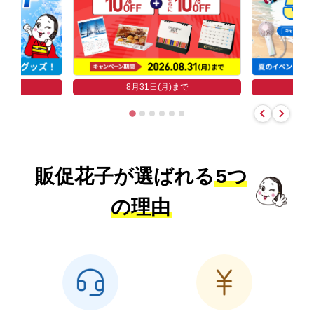
まで
8
8月31日(月)まで
販促花子が選ばれる
5つ
の理由