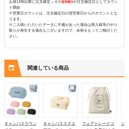
お昼11時以降に注文確定→その
が注文確定日としてカウン
翌営業日
ト開始
※営業日カウントは、注文確定日の翌営業日からのカウントとな
ります。
※ご入稿いただいたデータに不備があった場合は再入稿等のやり
取りが発生する場合もございますので、余裕をもってご検討くだ
さい。
関連している商品
キャンバスラウン
キャンバススクエ
フェアトレードコ
シャ