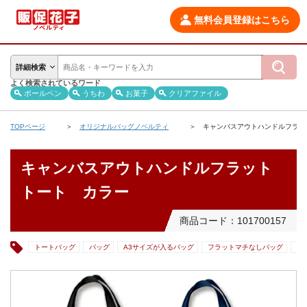
無料会員登録はこちら
詳細検索
よく検索されているワード
ボールペン
うちわ
お菓子
クリアファイル
TOPページ
オリジナルバッグノベルティ
キャンバスアウトハンドルフラッ
キャンバスアウトハンドルフラット
トート カラー
商品コード：101700157
トートバッグ
バッグ
A3サイズが入るバッグ
フラットマチなしバッグ
コ