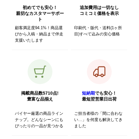
初めてでも安心！
追加費用は一切なし
親切なカスタマーサポー
コミコミ価格を表示
ト
顧客満足度94.1%！商品選
印刷代・版代・送料(1ヶ所
びから入稿・納品まで伴走
目)すべて込みの安心価格
支援いたします
掲載商品数5710点!
短納期
でも安心！
豊富な品揃え
最短翌営業日出荷
バイヤー厳選の商品ライン
ご担当者様の「間に合わな
ナップ。どんなシーンにも
い…」を何度も解決してき
ぴったりの一品が見つかる
ました