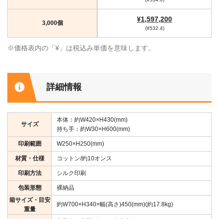
¥1,597,200
3,000個
(¥532.4)
※価格表内の「¥」は税込み単価を意味します。
詳細情報
本体：約W420×H430(mm)
サイズ
持ち手：約W30×H600(mm)
印刷範囲
W250×H250(mm)
材質・仕様
コットン/約10オンス
印刷方法
シルク印刷
包装形態
裸納品
箱サイズ・目安
約W700×H340×幅(高さ)450(mm)(約17.8kg)
重量