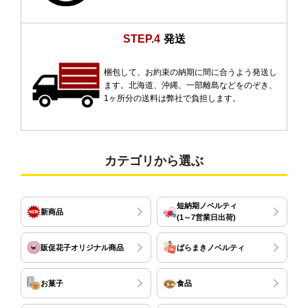
STEP.4
発送
梱包して、お約束の納期に間に合うよう発送し
ます。北海道、沖縄、一部離島などをのぞき、
1ヶ所分の送料は弊社で負担します。
カテゴリから選ぶ
短納期ノベルティ
新商品
(1～7営業日出荷)
販促花子オリジナル商品
ばらまきノベルティ
お菓子
食品