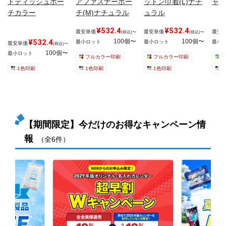
ドティッシュポー
アファスナーポー
ットン巾着(L)ナチ
ャン
チカラー
チ(M)ナチュラル
ュラル
¥532.4
¥532.4
最安単価
最安単価
最安
(税込)〜
(税込)〜
¥532.4
100個〜
100個〜
最小ロット
最小ロット
最小
最安単価
(税込)〜
100個〜
最小ロット
フルカラー印刷
フルカラー印刷
1色印刷
1色印刷
1色印刷
1
【期間限定】今だけのお得なキャンペーン情
報
（全6件）