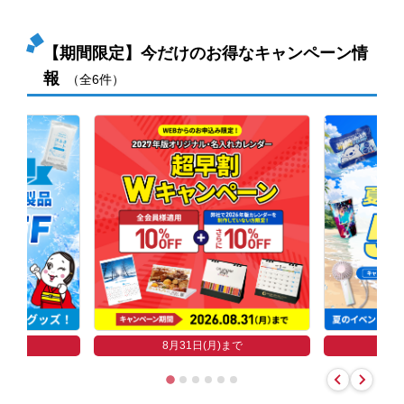
【期間限定】今だけのお得なキャンペーン情
報
（全6件）
まで
8
8月31日(月)まで