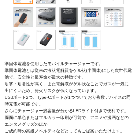
準固体電池を使用したモバイルチャージャーです。
準固体電池とは従来の液状電解質をゲル状(半固体)にした次世代電
池で、安全性と長寿命が最大の特徴です。
耐寒・耐暑性が高く、また電解液がゲル状なことでガスが一気に
出にくいため、発火リスクが低くなっています。
USBポート2つ、Type-Cポートが1つついており複数デバイスの同
時充電が可能です。
さらにチャージャー残容量が分かるLEDライト付きで便利です。
両面に単色またはフルカラー印刷が可能で、アニメや漫画などの
エンタメグッズのほか
ご成約時の高級ノベルティなどとしてもご提案いただけます。