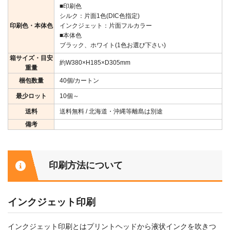
■印刷色
シルク：片面1色(DIC色指定)
印刷色・本体色
インクジェット：片面フルカラー
■本体色
ブラック、ホワイト(1色お選び下さい)
箱サイズ・目安
約W380×H185×D305mm
重量
梱包数量
40個/カートン
最少ロット
10個～
送料
送料無料 / 北海道・沖縄等離島は別途
備考
印刷方法について
インクジェット印刷
インクジェット印刷とはプリントヘッドから液状インクを吹きつ