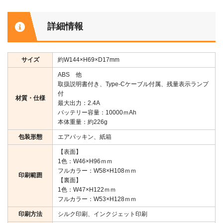
詳細情報
サイズ
約W144×H69×D17mm
ABS 他
取扱説明書付き、Type-Cケーブル付属、残量表示ランプ
付
材質・仕様
最大出力：2.4A
バッテリー容量：10000ｍAh
本体重量：約226g
包装形態
エアパッキン、紙箱
【表面】
1色：W46×H96ｍｍ
フルカラー：W58×H108ｍｍ
印刷範囲
【裏面】
1色：W47×H122ｍｍ
フルカラー：W53×H128ｍｍ
印刷方法
シルク印刷、インクジェット印刷