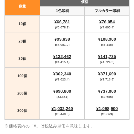
価格
数量
1色印刷
フルカラー印刷
¥66,781
¥76,054
10個
(¥6,678.1)
(¥7,605.4)
¥99,638
¥108,900
20個
(¥4,981.9)
(¥5,445)
¥132,462
¥141,735
30個
(¥4,415.4)
(¥4,724.5)
¥362,340
¥371,690
100個
(¥3,623.4)
(¥3,716.9)
¥690,800
¥737,000
200個
(¥3,454)
(¥3,685)
¥1,032,240
¥1,098,900
300個
(¥3,440.8)
(¥3,663)
※価格表内の「¥」は税込み単価を意味します。