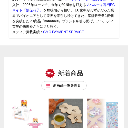
入社。2005年ローンチ、今年で20周年を迎える
ノベルティ専門EC
サイト「販促花子」
を黎明期から担い、 EC化率がわずかだった業
界でパイオニアとして業界を牽引し続けてきた。累計販売数1億個
を突破したPB商品『kohana®』ブランドを引っ提げ、ノベルティ
業界の未来をさらに切り拓く。
メディア掲載実績：
GMO PAYMENT SERVICE
新着商品
新商品一覧を見る