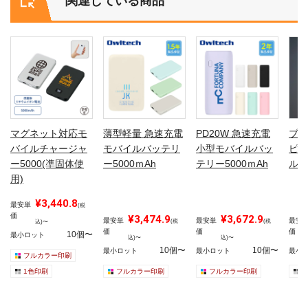
関連している商品
マグネット対応モ
薄型軽量 急速充電
PD20W 急速充電
ブル
バイルチャージャ
モバイルバッテリ
小型モバイルバッ
ピー
ー5000(凖固体使
ー5000ｍAh
テリー5000ｍAh
ルバ
用)
¥3,440.8
最安単
(税
価
¥3,474.9
¥3,672.9
最安単
最安単
最安
(税
(税
込)〜
価
価
価
10個〜
最小ロット
込)〜
込)〜
10個〜
10個〜
最小ロット
最小ロット
最小
フルカラー印刷
1色印刷
フルカラー印刷
フルカラー印刷
1