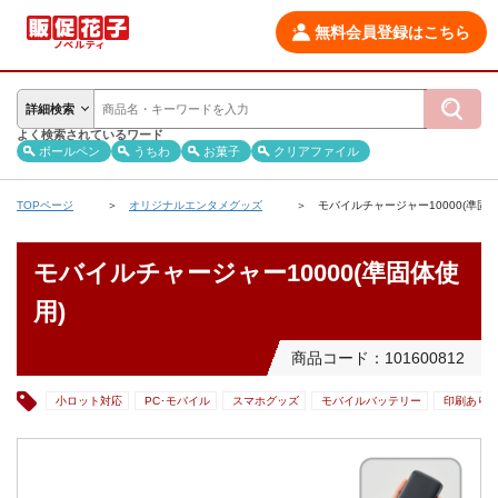
無料会員登録はこちら
詳細検索
よく検索されているワード
ボールペン
うちわ
お菓子
クリアファイル
TOPページ
オリジナルエンタメグッズ
モバイルチャージャー10000(凖固体
モバイルチャージャー10000(凖固体使
用)
商品コード：101600812
小ロット対応
PC･モバイル
スマホグッズ
モバイルバッテリー
印刷あり