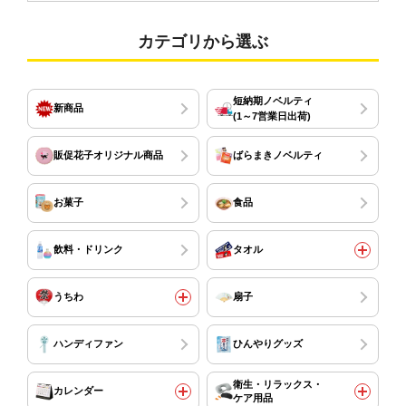
カテゴリから選ぶ
短納期ノベルティ
新商品
(1～7営業日出荷)
販促花子オリジナル商品
ばらまきノベルティ
お菓子
食品
飲料・ドリンク
タオル
うちわ
扇子
ハンディファン
ひんやりグッズ
衛生・リラックス・
カレンダー
ケア用品