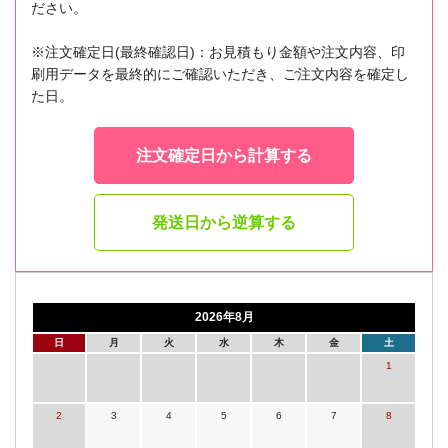
ださい。
※注文確定日(最終確認日)：お見積もり金額や注文内容、印
刷用データを最終的にご確認いただき、ご注文内容を確定し
た日。
注文確定日から計算する
発送日から逆算する
2026年8月
日
月
火
水
木
金
土
1
2
3
4
5
6
7
8