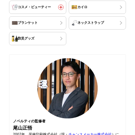
コスメ・ビューティー
カイロ
ブランケット
ネックストラップ
防災グッズ
ノベルティの監修者
尾山正悟
2007年、平林印刷株式会社（現・
チャンスメーカー株式会社
）に