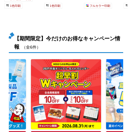
1色印刷
1色印刷
フルカラー印刷
1
【期間限定】今だけのお得なキャンペーン情
報
（全6件）