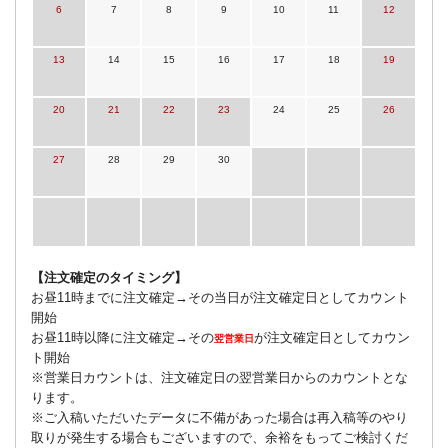
6
7
8
9
10
11
12
13
14
15
16
17
18
19
20
21
22
23
24
25
26
27
28
29
30
【注文確定のタイミング】
お昼11時までに注文確定→その当日が注文確定日としてカウント
開始
お昼11時以降に注文確定→その
が注文確定日としてカウン
翌営業日
ト開始
※営業日カウントは、注文確定日の翌営業日からのカウントとな
ります。
※ご入稿いただいたデータに不備があった場合は再入稿等のやり
取りが発生する場合もございますので、余裕をもってご検討くだ