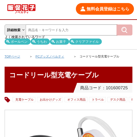
無料会員登録はこちら
詳細検索
よく検索されているワード
ボールペン
うちわ
お菓子
クリアファイル
TOPページ
PCグッズノベルティ
コードリール型充電ケーブル
コードリール型充電ケーブル
商品コード：101600725
充電ケーブル
お出かけグッズ
オフィス用品
トラベル
デスク用品
PC