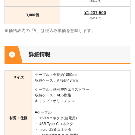
(¥412.5)
¥1,237,500
3,000個
(¥412.5)
※価格表内の「¥」は税込み単価を意味します。
詳細情報
ケーブル：全長約1050mm
サイズ
収納ケース：直径約43mm
ケーブル：熱可塑性エラストマー
収納ケース：ABS樹脂
キャップ：ポリエチレン
■ケーブル
材質・仕様
・USB Aコネクタ(給電用)
・USB Type-Cコネクタ
・micro USB コネクタ