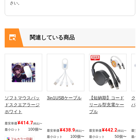
さい。
関連している商品
ソフトマウスパッ
3in1USBケーブル
【短納期】コード
クッ
ドスクエアラージ
リール型充電ケー
パッ
ホワイト
ブル
¥414.7
最安単価
(税込)〜
100個〜
¥438.9
¥442.2
最小ロット
最安単価
最安単価
最安
(税込)〜
(税込)〜
100個〜
50個〜
最小ロット
最小ロット
最小
フルカラー印刷