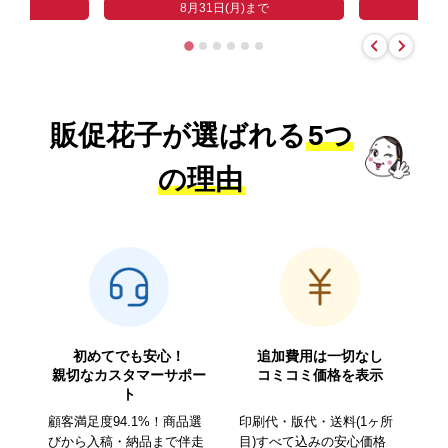
まで
8
8月31日(月)まで
販促花子が選ばれる
5つ
の理由
初めてでも安心！
追加費用は一切なし
親切なカスタマーサポー
コミコミ価格を表示
ト
顧客満足度94.1%！商品選
印刷代・版代・送料(1ヶ所
びから入稿・納品まで伴走
目)すべて込みの安心価格