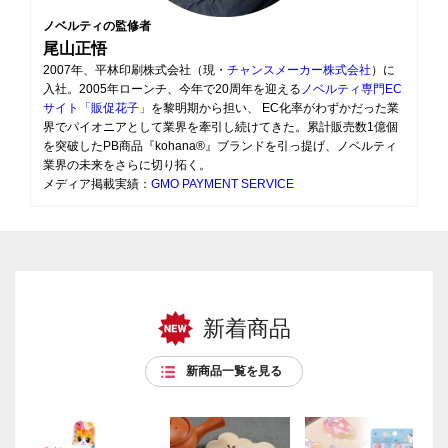
ノベルティの監修者
尾山正悟
2007年、平林印刷株式会社（現・
チャンスメーカー株式会社
）に
入社。2005年ローンチ、今年で20周年を迎える
ノベルティ専門EC
サイト「販促花子」
を黎明期から担い、 EC化率がわずかだった業
界でパイオニアとして業界を牽引し続けてきた。累計販売数1億個
を突破したPB商品『kohana®』ブランドを引っ提げ、ノベルティ
業界の未来をさらに切り拓く。
メディア掲載実績：
GMO PAYMENT SERVICE
新着商品
新商品一覧を見る