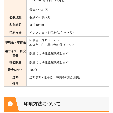
・Lightningコネクタ(片面)
最大2.4A対応
包装形態
個別PVC袋入り
印刷範囲
直径40mm
印刷方法
インクジェット印刷(白引きあり)
印刷色：片面フルカラー
印刷色・本体色
本体色：白、黒(1色お選び下さい)
箱サイズ・目安
数量により都度変動致します
重量
梱包数量
数量により都度変動致します
最少ロット
100個～
送料
送料無料 / 北海道・沖縄等離島は別途
備考
印刷方法について