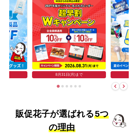
まで
8
8月31日(月)まで
販促花子が選ばれる
5つ
の理由