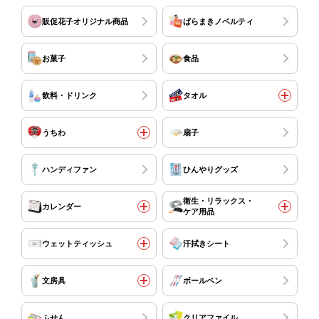
販促花子オリジナル商品
ばらまきノベルティ
お菓子
食品
飲料・ドリンク
タオル
うちわ
扇子
ハンディファン
ひんやりグッズ
衛生・リラックス・
カレンダー
ケア用品
ウェットティッシュ
汗拭きシート
文房具
ボールペン
ふせん
クリアファイル