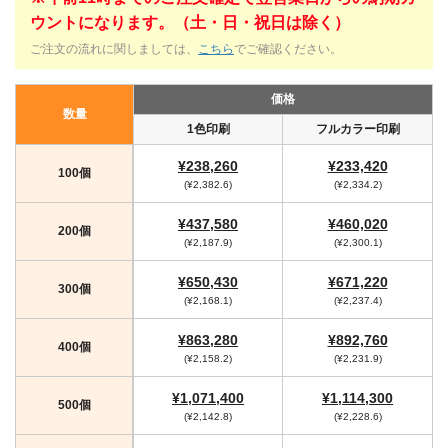
ウントになります。（土・日・祝日は除く）
ご注文の流れに関しましては、
こちら
でご確認ください。
価格
数量
1色印刷
フルカラー印刷
¥238,260
¥233,420
100個
(¥2,382.6)
(¥2,334.2)
¥437,580
¥460,020
200個
(¥2,187.9)
(¥2,300.1)
¥650,430
¥671,220
300個
(¥2,168.1)
(¥2,237.4)
¥863,280
¥892,760
400個
(¥2,158.2)
(¥2,231.9)
¥1,071,400
¥1,114,300
500個
(¥2,142.8)
(¥2,228.6)