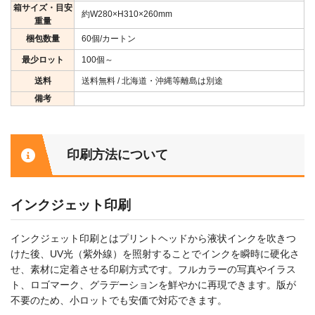
箱サイズ・目安
約W280×H310×260mm
重量
梱包数量
60個/カートン
最少ロット
100個～
送料
送料無料 / 北海道・沖縄等離島は別途
備考
印刷方法について
インクジェット印刷
インクジェット印刷とはプリントヘッドから液状インクを吹きつ
けた後、UV光（紫外線）を照射することでインクを瞬時に硬化さ
せ、素材に定着させる印刷方式です。フルカラーの写真やイラス
ト、ロゴマーク、グラデーションを鮮やかに再現できます。版が
不要のため、小ロットでも安価で対応できます。