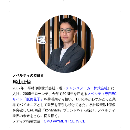
ノベルティの監修者
尾山正悟
2007年、平林印刷株式会社（現・
チャンスメーカー株式会社
）に
入社。2005年ローンチ、今年で20周年を迎える
ノベルティ専門EC
サイト「販促花子」
を黎明期から担い、 EC化率がわずかだった業
界でパイオニアとして業界を牽引し続けてきた。累計販売数1億個
を突破したPB商品『kohana®』ブランドを引っ提げ、ノベルティ
業界の未来をさらに切り拓く。
メディア掲載実績：
GMO PAYMENT SERVICE