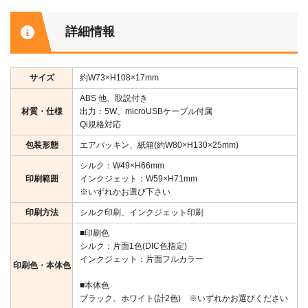
詳細情報
サイズ
約W73×H108×17mm
ABS 他、取説付き
材質・仕様
出力：5W、microUSBケーブル付属
Qi規格対応
包装形態
エアパッキン、紙箱(約W80×H130×25mm)
シルク：W49×H66mm
印刷範囲
インクジェット：W59×H71mm
※いずれかお選び下さい
印刷方法
シルク印刷、インクジェット印刷
■印刷色
シルク：片面1色(DIC色指定)
インクジェット：片面フルカラー
印刷色・本体色
■本体色
ブラック、ホワイト(計2色) ※いずれかお選びください