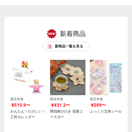
新着商品
新商品一覧を見る
最安単価
最安単価
最安単価
¥515.9〜
¥431.2〜
¥209〜
かんたん！たのしい！
間伐材ひのき 花暦コ
ぷっくり立体シール
工作カレンダー
ースター