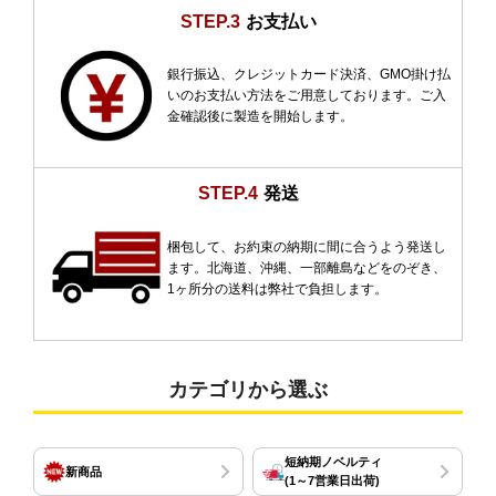
STEP.3
お支払い
銀行振込、クレジットカード決済、GMO掛け払
いのお支払い方法をご用意しております。ご入
金確認後に製造を開始します。
STEP.4
発送
梱包して、お約束の納期に間に合うよう発送し
ます。北海道、沖縄、一部離島などをのぞき、
1ヶ所分の送料は弊社で負担します。
カテゴリから選ぶ
短納期ノベルティ
新商品
(1～7営業日出荷)