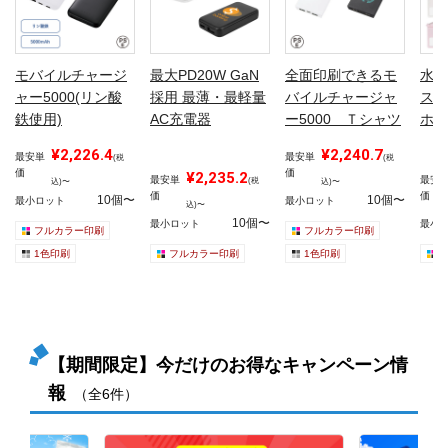
モバイルチャージ
最大PD20W GaN
全面印刷できるモ
水に
ャー5000(リン酸
採用 最薄・最軽量
バイルチャージャ
スカ
鉄使用)
AC充電器
ー5000 Ｔシャツ
ホケ
¥2,226.4
¥2,240.7
最安単
最安単
(税
(税
価
価
¥2,235.2
最安単
最安
(税
込)〜
込)〜
価
価
10個〜
10個〜
最小ロット
最小ロット
込)〜
10個〜
最小ロット
最小
フルカラー印刷
フルカラー印刷
1色印刷
フルカラー印刷
1色印刷
【期間限定】今だけのお得なキャンペーン情
報
（全6件）