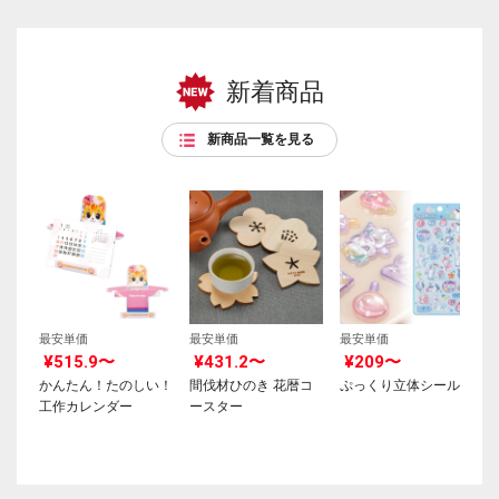
新着商品
新商品一覧を見る
最安単価
最安単価
最安単価
¥515.9〜
¥431.2〜
¥209〜
かんたん！たのしい！
間伐材ひのき 花暦コ
ぷっくり立体シール
工作カレンダー
ースター