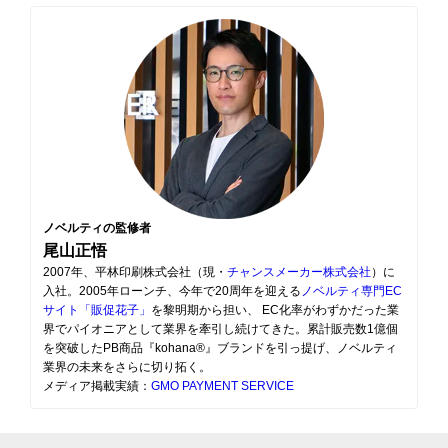
ノベルティの監修者
尾山正悟
2007年、平林印刷株式会社（現・
チャンスメーカー株式会社
）に
入社。2005年ローンチ、今年で20周年を迎える
ノベルティ専門EC
サイト「販促花子」
を黎明期から担い、 EC化率がわずかだった業
界でパイオニアとして業界を牽引し続けてきた。累計販売数1億個
を突破したPB商品『kohana®』ブランドを引っ提げ、ノベルティ
業界の未来をさらに切り拓く。
メディア掲載実績：
GMO PAYMENT SERVICE