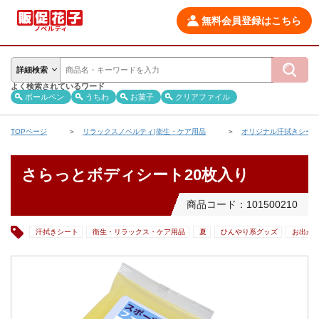
無料会員登録はこちら
詳細検索
よく検索されているワード
ボールペン
うちわ
お菓子
クリアファイル
TOPページ
リラックスノベルティ|衛生・ケア用品
オリジナル汗拭きシー
さらっとボディシート20枚入り
商品コード：101500210
汗拭きシート
衛生・リラックス・ケア用品
夏
ひんやり系グッズ
お出か