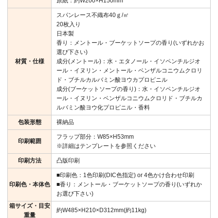
原紙：約W200×H150mm
スパンレース不織布40ｇ/㎡
20枚入り
日本製
香り：メントール・ブーケットソープの香り(いずれかお
選び下さい)
材質・仕様
成分(メントール)：水・エタノール・イソペンチルジオ
ール・イヌリン・メントール・ベンザルコニウムクロリ
ド・ブチルカルバミン酸ヨウカプロピニル
成分(ブーケットソープの香り)：水・イソペンチルジオ
ール・イヌリン・ベンザルコニウムクロリド・ブチルカ
ルバミン酸ヨウ化プロピニル・香料
包装形態
裸納品
フラップ部分：W85×H53mm
印刷範囲
※詳細はテンプレートを参照ください
印刷方法
凸版印刷
■印刷色：1色印刷(DIC色指定) or 4色かけ合わせ印刷
印刷色・本体色
■香り：メントール・ブーケットソープの香り(いずれか
お選び下さい)
箱サイズ・目安
約W485×H210×D312mm(約11kg)
重量