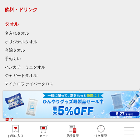
飲料・ドリンク
タオル
名入れタオル
オリジナルタオル
今治タオル
手ぬぐい
ハンカチ・ミニタオル
ジャガードタオル
マイクロファイバークロス
うちわ
竹うちわ
扇子
ハンディファン
お気に入り
カート
見積履歴
注文履歴