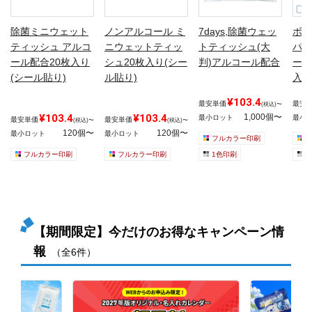
除菌ミニウェット
ノンアルコール ミ
7days,除菌ウェッ
ボデ
ティッシュ アルコ
ニウェットティッ
トティッシュ(大
パー
ール配合20枚入り
シュ20枚入り(シー
判)アルコール配合
ーイ
(シール貼り)
ル貼り)
入り
¥103.4
最安単価
最安
(税込)〜
¥103.4
¥103.4
1,000個〜
最小ロット
最小
最安単価
最安単価
(税込)〜
(税込)〜
120個〜
120個〜
最小ロット
最小ロット
フルカラー印刷
フルカラー印刷
フルカラー印刷
1色印刷
1
【期間限定】今だけのお得なキャンペーン情
報
（全6件）