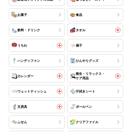
お菓子
食品
飲料・ドリンク
タオル
うちわ
扇子
ハンディファン
ひんやりグッズ
衛生・リラックス・
カレンダー
ケア用品
ウェットティッシュ
汗拭きシート
文房具
ボールペン
ふせん
クリアファイル