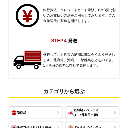
銀行振込、クレジットカード決済、GMO掛け払
いのお支払い方法をご用意しております。ご入
金確認後に製造を開始します。
STEP.4
発送
梱包して、お約束の納期に間に合うよう発送し
ます。北海道、沖縄、一部離島などをのぞき、
1ヶ所分の送料は弊社で負担します。
カテゴリから選ぶ
短納期ノベルティ
新商品
(1～7営業日出荷)
販促花子オリジナル商品
ばらまきノベルティ