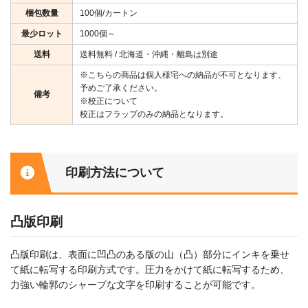
梱包数量
100個/カートン
最少ロット
1000個～
送料
送料無料 / 北海道・沖縄・離島は別途
※こちらの商品は個人様宅への納品が不可となります、
予めご了承ください。
備考
※校正について
校正はフラップのみの納品となります。
印刷方法について
凸版印刷
凸版印刷は、表面に凹凸のある版の山（凸）部分にインキを乗せ
て紙に転写する印刷方式です。圧力をかけて紙に転写するため、
力強い輪郭のシャープな文字を印刷することが可能です。