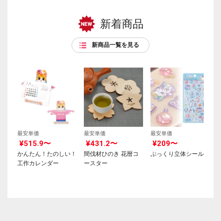
新着商品
新商品一覧を見る
最安単価
最安単価
最安単価
¥515.9〜
¥431.2〜
¥209〜
かんたん！たのしい！
間伐材ひのき 花暦コ
ぷっくり立体シール
工作カレンダー
ースター