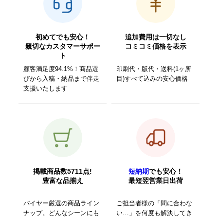
初めてでも安心！
追加費用は一切なし
親切なカスタマーサポー
コミコミ価格を表示
ト
顧客満足度94.1%！商品選
印刷代・版代・送料(1ヶ所
びから入稿・納品まで伴走
目)すべて込みの安心価格
支援いたします
掲載商品数5711点!
短納期
でも安心！
豊富な品揃え
最短翌営業日出荷
バイヤー厳選の商品ライン
ご担当者様の「間に合わな
ナップ。どんなシーンにも
い…」を何度も解決してき