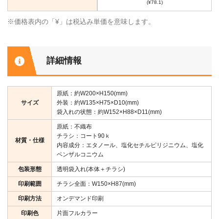
(¥78.1)
※価格表内の「¥」は税込み単価を意味します。
詳細情報
原紙：約W200×H150(mm)
サイズ
外装：約W135×H75×D10(mm)
袋入れの状態：約W152×H88×D11(mm)
原紙：不織布
チラシ：コート90ｋ
材質・仕様
内容成分：エタノール、塩化セチルピリジニウム、塩化
ベンザルコニウム
包装形態
透明袋入れ(本体＋チラシ)
印刷範囲
チラシ全面：W150×H87(mm)
印刷方法
オンデマンド印刷
印刷色
片面フルカラー