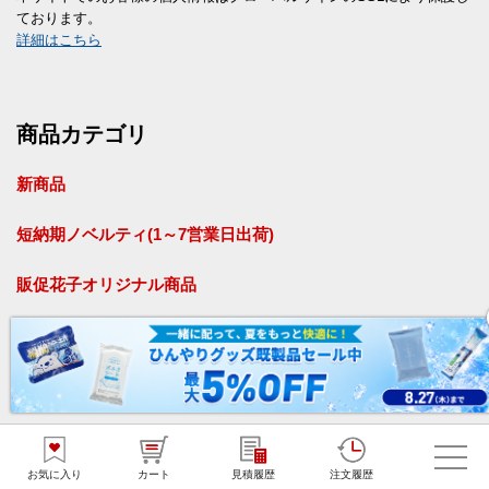
ております。
詳細はこちら
商品カテゴリ
新商品
短納期ノベルティ(1～7営業日出荷)
販促花子オリジナル商品
ばらまきノベルティ
お菓子
食品
お気に入り
カート
見積履歴
注文履歴
飲料・ドリンク