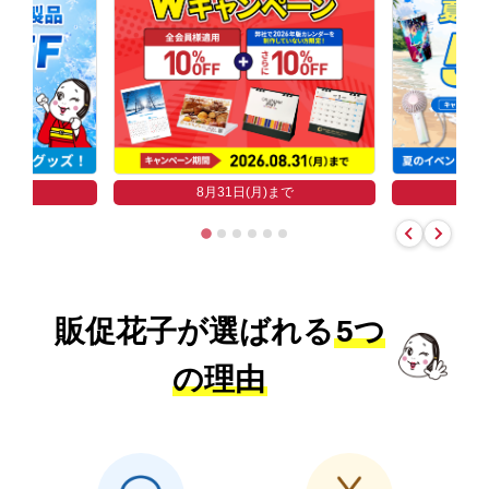
まで
8
8月31日(月)まで
販促花子が選ばれる
5つ
の理由