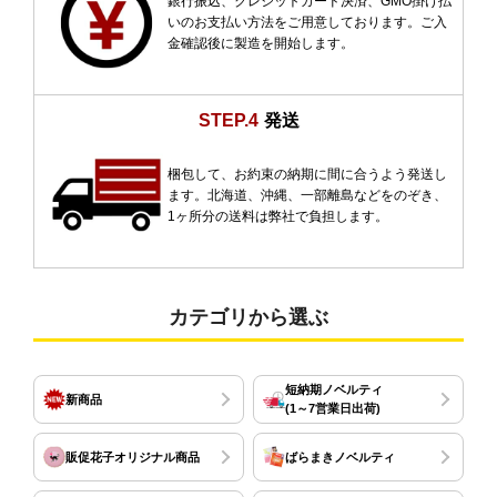
銀行振込、クレジットカード決済、GMO掛け払
いのお支払い方法をご用意しております。ご入
金確認後に製造を開始します。
STEP.4
発送
梱包して、お約束の納期に間に合うよう発送し
ます。北海道、沖縄、一部離島などをのぞき、
1ヶ所分の送料は弊社で負担します。
カテゴリから選ぶ
短納期ノベルティ
新商品
(1～7営業日出荷)
販促花子オリジナル商品
ばらまきノベルティ