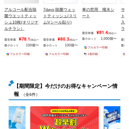
アルコール配合除
7days,除菌ウェッ
車の窓用 撥水シ
サン
菌ウエットティッ
トティッシュ(スリ
ート
トテ
シュ10枚(オリジナ
ム)(シール貼り)
入り
ルチラシ）
ラシ
¥81.4
最安単価
(税込)〜
¥78.1
¥80.3
1,000個〜
最小ロット
最安単価
最安単価
最安
(税込)〜
(税込)〜
100個〜
100個〜
最小ロット
最小ロット
最小
フルカラー印刷
フルカラー印刷
フルカラー印刷
1色印刷
【期間限定】今だけのお得なキャンペーン情
報
（全6件）