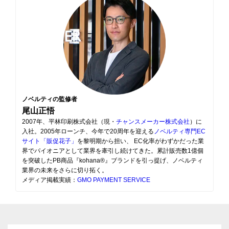
ノベルティの監修者
尾山正悟
2007年、平林印刷株式会社（現・
チャンスメーカー株式会社
）に
入社。2005年ローンチ、今年で20周年を迎える
ノベルティ専門EC
サイト「販促花子」
を黎明期から担い、 EC化率がわずかだった業
界でパイオニアとして業界を牽引し続けてきた。累計販売数1億個
を突破したPB商品『kohana®』ブランドを引っ提げ、ノベルティ
業界の未来をさらに切り拓く。
メディア掲載実績：
GMO PAYMENT SERVICE