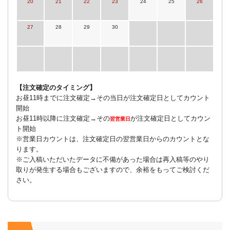
20
21
22
23
24
25
26
27
28
29
30
【注文確定のタイミング】
お昼11時までに注文確定→その当日が注文確定日としてカウント
開始
お昼11時以降に注文確定→その
が注文確定日としてカウン
翌営業日
ト開始
※営業日カウントは、注文確定日の翌営業日からのカウントとな
ります。
※ご入稿いただいたデータに不備があった場合は再入稿等のやり
取りが発生する場合もございますので、余裕をもってご検討くだ
さい。