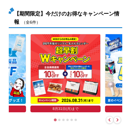
【期間限定】今だけのお得なキャンペーン情
報
（全6件）
まで
8
8月31日(月)まで