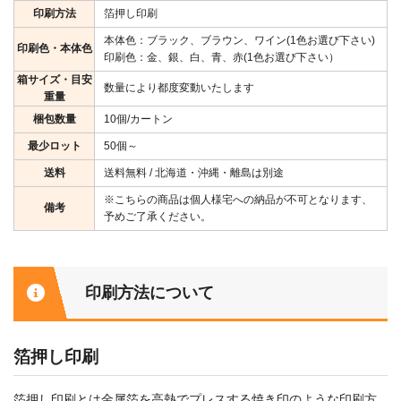
印刷方法
箔押し印刷
本体色：ブラック、ブラウン、ワイン(1色お選び下さい)
印刷色・本体色
印刷色：金、銀、白、青、赤(1色お選び下さい）
箱サイズ・目安
数量により都度変動いたします
重量
梱包数量
10個/カートン
最少ロット
50個～
送料
送料無料 / 北海道・沖縄・離島は別途
※こちらの商品は個人様宅への納品が不可となります、
備考
予めご了承ください。
印刷方法について
箔押し印刷
箔押し印刷とは金属箔を高熱でプレスする焼き印のような印刷方