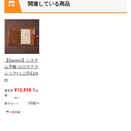
関連している商品
【Davinci】システ
ム手帳 ロロマクラ
シック(ミニ5)11m
m
¥10,858.1
最安単
(税
価
込)〜
50個〜
最小ロット
1色印刷