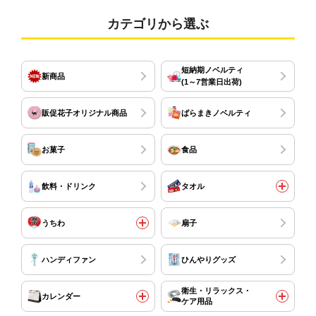
カテゴリから選ぶ
短納期ノベルティ
新商品
(1～7営業日出荷)
販促花子オリジナル商品
ばらまきノベルティ
お菓子
食品
飲料・ドリンク
タオル
うちわ
扇子
ハンディファン
ひんやりグッズ
衛生・リラックス・
カレンダー
ケア用品