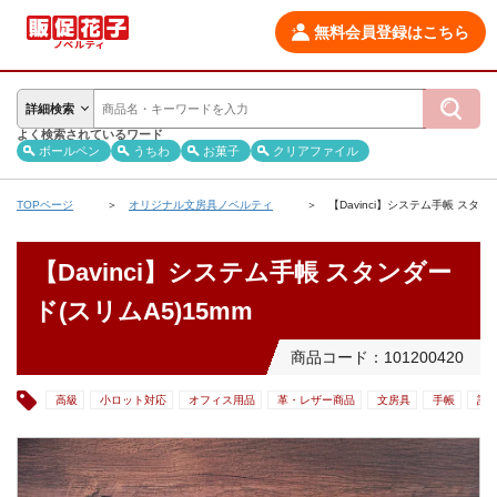
無料会員登録はこちら
詳細検索
よく検索されているワード
ボールペン
うちわ
お菓子
クリアファイル
TOPページ
オリジナル文房具ノベルティ
【Davinci】システム手帳 スタン
【Davinci】システム手帳 スタンダー
ド(スリムA5)15mm
商品コード：101200420
高級
小ロット対応
オフィス用品
革・レザー商品
文房具
手帳
記