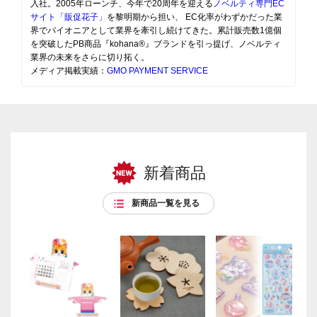
入社。2005年ローンチ、今年で20周年を迎える
ノベルティ専門EC
サイト「販促花子」
を黎明期から担い、 EC化率がわずかだった業
界でパイオニアとして業界を牽引し続けてきた。累計販売数1億個
を突破したPB商品『kohana®』ブランドを引っ提げ、ノベルティ
業界の未来をさらに切り拓く。
メディア掲載実績：
GMO PAYMENT SERVICE
新着商品
新商品一覧を見る