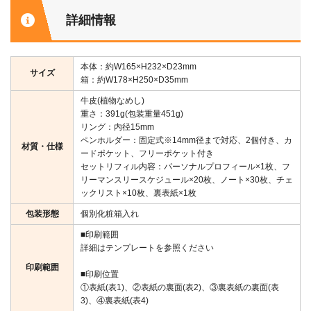
詳細情報
本体：約W165×H232×D23mm
サイズ
箱：約W178×H250×D35mm
牛皮(植物なめし)
重さ：391g(包装重量451g)
リング：内径15mm
ペンホルダー：固定式※14mm径まで対応、2個付き、カ
材質・仕様
ードポケット、フリーポケット付き
セットリフィル内容：パーソナルプロフィール×1枚、フ
リーマンスリースケジュール×20枚、ノート×30枚、チェ
ックリスト×10枚、裏表紙×1枚
包装形態
個別化粧箱入れ
■印刷範囲
詳細はテンプレートを参照ください
印刷範囲
■印刷位置
①表紙(表1)、②表紙の裏面(表2)、③裏表紙の裏面(表
3)、④裏表紙(表4)