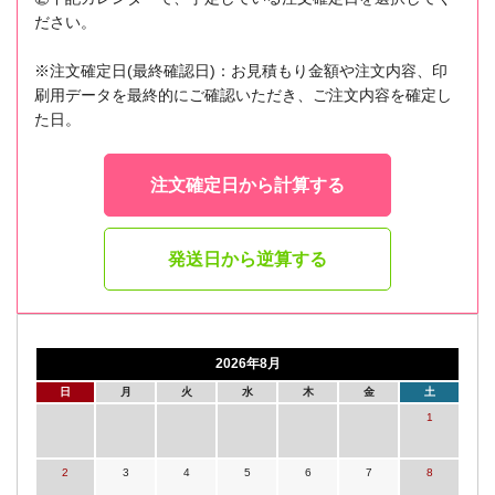
ださい。
※注文確定日(最終確認日)：お見積もり金額や注文内容、印
刷用データを最終的にご確認いただき、ご注文内容を確定し
た日。
注文確定日から計算する
発送日から逆算する
2026年8月
日
月
火
水
木
金
土
1
2
3
4
5
6
7
8