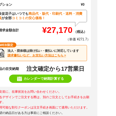
プション
¥0
販促花子はいつでも
商品代・版代・印刷代・送料・消費
税
が全部
コミコミの安心価格！
¥27,170
請求金額合計
（税込）
（単価 ¥271.7）
WEB限定
法人・団体様は掛け払い・後払いに対応しています
請求書払いなど、お支払い方法はこちら >
注文確定から17営業日
品の目安納期
カレンダーで納期計算する
文前に、在庫状況をお問い合わせください。
るデザインでご注文する際は、別のご注文としてお手続きをお願
す。
用可能な割引クーポンは注文手続き画面にて適用いただけます。
望の納品日がある方は事前にご相談ください。