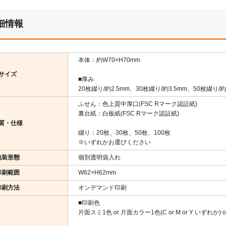
細情報
本体：約W70×H70mm
サイズ
■厚み
20枚綴り/約2.5mm、30枚綴り/約3.5mm、50枚綴り/約
ふせん：色上質中厚口(FSC Rマーク認証紙)
裏台紙：白板紙(FSC Rマーク認証紙)
質・仕様
綴り：20枚、30枚、50枚、100枚
※いずれかお選びください
包装形態
個別透明袋入れ
印刷範囲
W62×H62mm
印刷方法
オンデマンド印刷
■印刷色
片面スミ1色 or 片面カラー1色(C or M or Y いずれか)