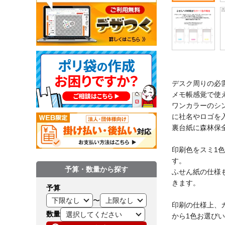
デスク周りの必
メモ帳感覚で使
ワンカラーのシ
に社名やロゴを
裏台紙に森林保全
印刷色をスミ1
す。
予算・数量から探す
ふせん紙の仕様
きます。
予算
〜
印刷の仕様上、
数量
から1色お選び