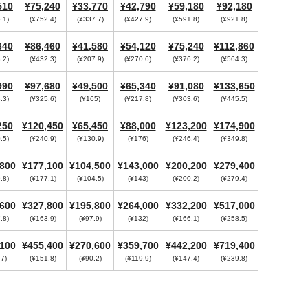
510
¥75,240
¥33,770
¥42,790
¥59,180
¥92,180
.1)
(¥752.4)
(¥337.7)
(¥427.9)
(¥591.8)
(¥921.8)
640
¥86,460
¥41,580
¥54,120
¥75,240
¥112,860
.2)
(¥432.3)
(¥207.9)
(¥270.6)
(¥376.2)
(¥564.3)
990
¥97,680
¥49,500
¥65,340
¥91,080
¥133,650
.3)
(¥325.6)
(¥165)
(¥217.8)
(¥303.6)
(¥445.5)
250
¥120,450
¥65,450
¥88,000
¥123,200
¥174,900
.5)
(¥240.9)
(¥130.9)
(¥176)
(¥246.4)
(¥349.8)
,800
¥177,100
¥104,500
¥143,000
¥200,200
¥279,400
.8)
(¥177.1)
(¥104.5)
(¥143)
(¥200.2)
(¥279.4)
,600
¥327,800
¥195,800
¥264,000
¥332,200
¥517,000
.8)
(¥163.9)
(¥97.9)
(¥132)
(¥166.1)
(¥258.5)
,100
¥455,400
¥270,600
¥359,700
¥442,200
¥719,400
.7)
(¥151.8)
(¥90.2)
(¥119.9)
(¥147.4)
(¥239.8)