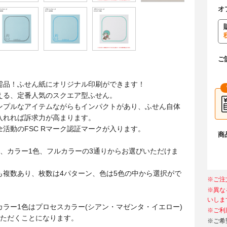
オ
ご
需品！ふせん紙にオリジナル印刷ができます！
える、定番人気のスクエア型ふせん。
ンプルなアイテムながらもインパクトがあり、ふせん自体
入れれば訴求力が高まります。
活動のFSC Rマーク認証マークが入ります。
商
色、カラー1色、フルカラーの3通りからお選びいただけま
も複数あり、枚数は4パターン、色は5色の中から選択がで
※ご注
※異な
いしま
カラー1色はプロセスカラー(シアン・マゼンタ・イエロー)
※ご利
いただくことになります。
※ご希