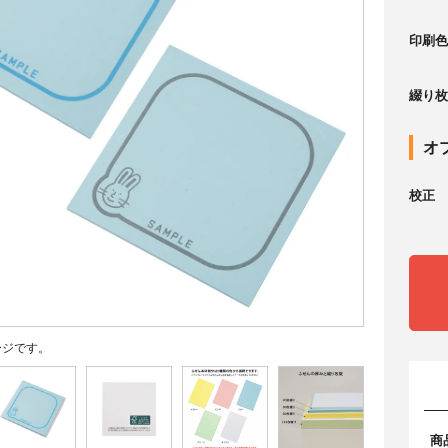
印刷色
綴り枚
オ
校正
ージです。
商