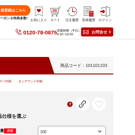
会員登録はこちら
分クーポン＆特典多数!
お気に入り
カート
注文履歴
見積履歴
ログイン
営業時間（平日）
0120-78-0875
お問合せ
9:30~18:00
商品コード：101101103
ラー印刷
オンデマンド印刷
品仕様を選ぶ
量
必須