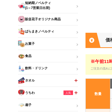
短納期ノベルティ
(1～7営業日出荷)
販促花子オリジナル商品
ばらまきノベルティ
価
お菓子
食品
※午前1
飲料・ドリンク
ご注文の流れに
タオル
うちわ
人気
数量
扇子