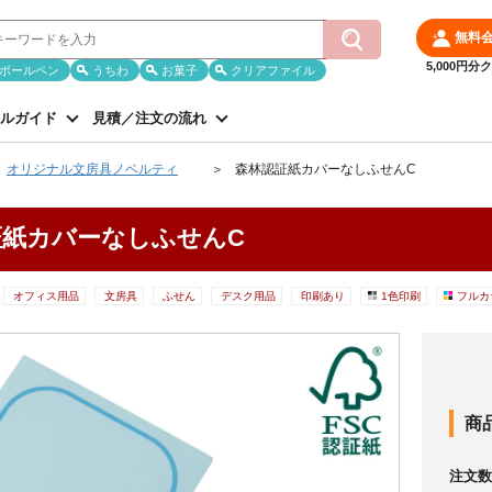
無料
5,000円
ボールペン
うちわ
お菓子
クリアファイル
ルガイド
見積／注文の流れ
オリジナル文房具ノベルティ
森林認証紙カバーなしふせんC
証紙カバーなしふせんC
オフィス用品
文房具
ふせん
デスク用品
印刷あり
1色印刷
フルカ
商
注文数