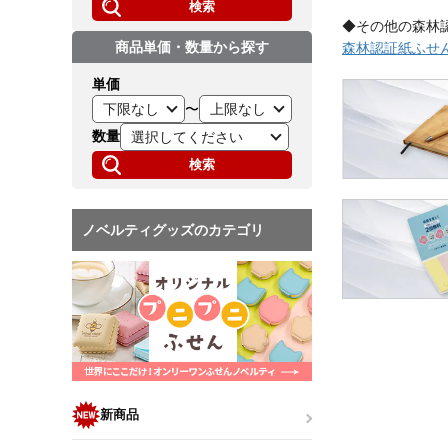
検索
◆その他の森林
商品単価・数量から探す
森林認証紙ふせ
単価
〜
数量
検索
ノベルティグッズのカテゴリ
新商品