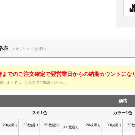
格表
（※オプションは別途）
1時までのご注文確定で翌営業日からの納期カウントにな
関しましては、
こちら
でご確認ください。
価格
スミ1色
カラー1色
20枚綴り
30枚綴り
50枚綴り
20枚綴り
30枚綴り
50
100枚綴り