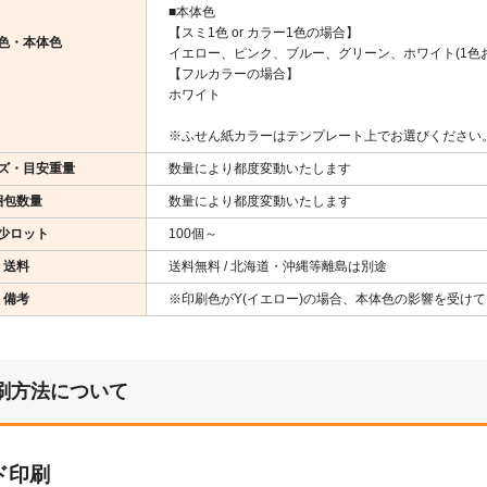
■本体色
【スミ1色 or カラー1色の場合】
色・本体色
イエロー、ピンク、ブルー、グリーン、ホワイト(1色
【フルカラーの場合】
ホワイト
※ふせん紙カラーはテンプレート上でお選びください
ズ・目安重量
数量により都度変動いたします
梱包数量
数量により都度変動いたします
少ロット
100個～
送料
送料無料 / 北海道・沖縄等離島は別途
備考
※印刷色がY(イエロー)の場合、本体色の影響を受け
刷方法について
ド印刷