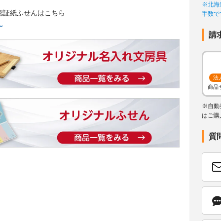
※北海
認証紙ふせんはこちら
手数で
ん
請
法
商品
※自動
はご購
質