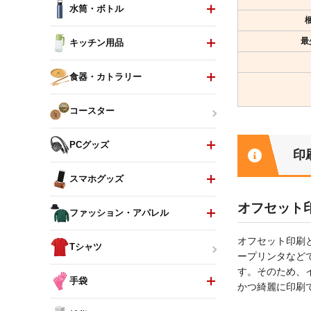
水筒・ボトル
最
キッチン用品
食器・カトラリー
コースター
PCグッズ
印
スマホグッズ
オフセット
ファッション・アパレル
オフセット印刷
Tシャツ
ープリンタなど
す。そのため、
手袋
かつ綺麗に印刷