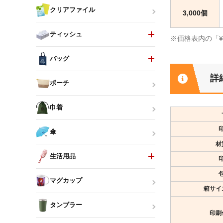
クリアファイル
3,000個
ティッシュ
※価格表内の「
バッグ
詳
ポーチ
巾着
傘
材
生活用品
マグカップ
箱サイ
タンブラー
印刷