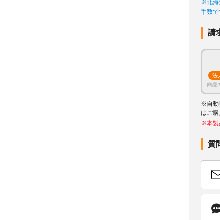
※北海
手数で
請
法
商品
※自動
はご購
※本製
質