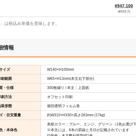
¥947,100
(¥315.7)
¥」は税込み単価を意味します。
細情報
サイズ
W140×H100mm
印刷範囲
W65×H13mm(本文右下部分)
質・仕様
300枚綴り / 本文：上質紙
印刷方法
オフセット印刷
包装形態
個別透明フィルム巻
ズ・目安重量
約W310×H330×高さ263mm (17kg)
表紙カラー：ブルー、エンジ、グリーン（1色お選び
色・本体色
※本文には、6本の罫線と月日が記載されています
印刷色：本文弊社既製紺1色