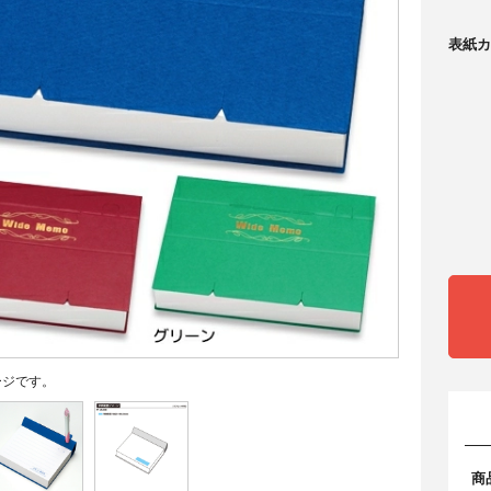
表紙カ
ージです。
商