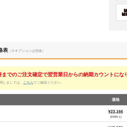
格表
（※オプションは別途）
1時までのご注文確定で翌営業日からの納期カウントにな
関しましては、
こちら
でご確認ください。
価格
¥23,166
(¥386.1)