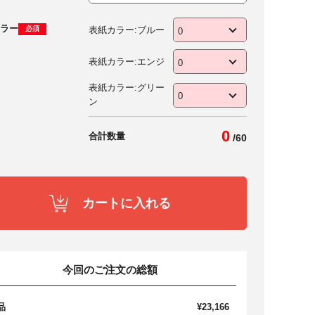
ラー
表紙カラー:ブルー
必須
表紙カラー:エンジ
表紙カラー:グリー
ン
0
合計数量
/
60
カートに入れる
今回のご注文の総額
品
¥23,166