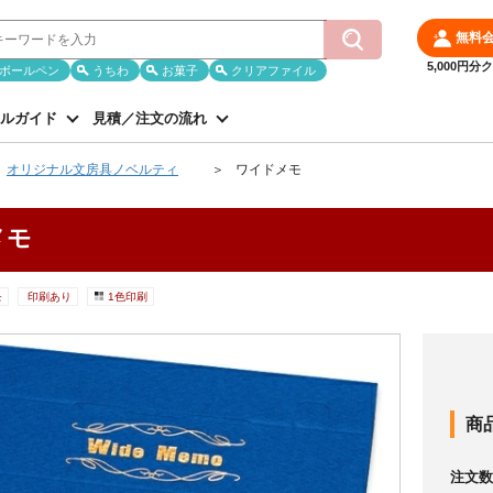
無料
5,000円
ボールペン
うちわ
お菓子
クリアファイル
ルガイド
見積／注文の流れ
オリジナル文房具ノベルティ
ワイドメモ
メモ
モ
印刷あり
1色印刷
商
注文数