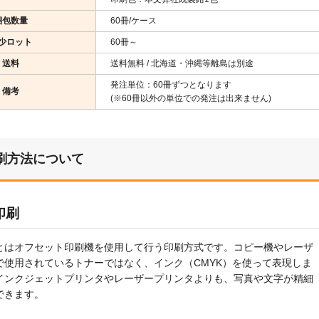
梱包数量
60冊/ケース
少ロット
60冊～
送料
送料無料 / 北海道・沖縄等離島は別途
発注単位：60冊ずつとなります
備考
(※60冊以外の単位での発注は出来ません)
刷方法について
印刷
とはオフセット印刷機を使用して行う印刷方式です。コピー機やレーザ
で使用されているトナーではなく、インク（CMYK）を使って表現しま
インクジェットプリンタやレーザープリンタよりも、写真や文字が精細
できます。