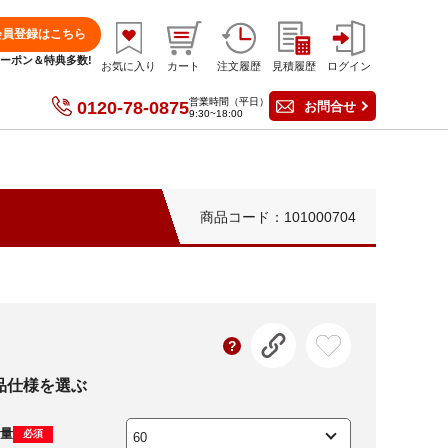
会員登録はこちら
分クーポン＆特典多数!
お気に入り
カート
注文履歴
見積履歴
ログイン
営業時間（平日）
0120-78-0875
お問合せ
9:30~18:00
商品コード：101000704
品仕様を選ぶ
量
必須