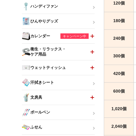
120個
ハンディファン
180個
ひんやりグッズ
カレンダー
キャンペーン中
240個
衛生・リラックス・
ケア用品
300個
ウェットティッシュ
420個
汗拭きシート
600個
文房具
1,020個
ボールペン
2,040個
ふせん