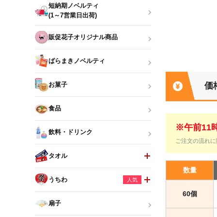
短納期ノベルティ
(1～7営業日出荷)
販促花子オリジナル商品
ばらまきノベルティ
価
お菓子
食品
※午前1
飲料・ドリンク
ご注文の流れに
タオル
数量
うちわ
人気
60個
扇子