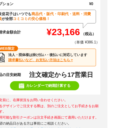
プション
¥0
販促花子はいつでも
商品代・版代・印刷代・送料・消費
税
が全部
コミコミの安心価格！
¥23,166
請求金額合計
（税込）
（単価 ¥386.1）
WEB限定
法人・団体様は掛け払い・後払いに対応しています
請求書払いなど、お支払い方法はこちら >
注文確定から17営業日
品の目安納期
カレンダーで納期計算する
文前に、在庫状況をお問い合わせください。
るデザインでご注文する際は、別のご注文としてお手続きをお願
す。
用可能な割引クーポンは注文手続き画面にて適用いただけます。
望の納品日がある方は事前にご相談ください。