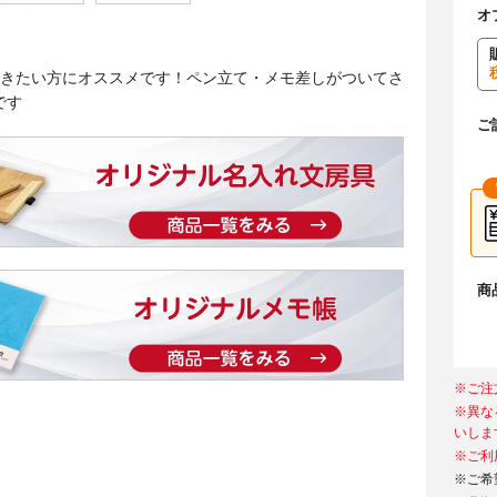
オ
書きたい方にオススメです！ペン立て・メモ差しがついてさ
です
ご
商
※ご注
※異な
いしま
※ご利
※ご希