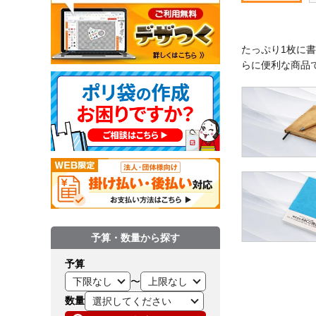
たっぷり1枚に
らに便利な商品
予算・数量から探す
予算
〜
数量