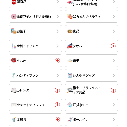
新商品
(1～7営業日出荷)
販促花子オリジナル商品
ばらまきノベルティ
お菓子
食品
飲料・ドリンク
タオル
うちわ
扇子
ハンディファン
ひんやりグッズ
衛生・リラックス・
カレンダー
ケア用品
ウェットティッシュ
汗拭きシート
文房具
ボールペン