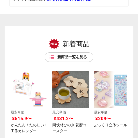
新着商品
新商品一覧を見る
最安単価
最安単価
最安単価
¥515.9〜
¥431.2〜
¥209〜
かんたん！たのしい！
間伐材ひのき 花暦コ
ぷっくり立体シール
工作カレンダー
ースター