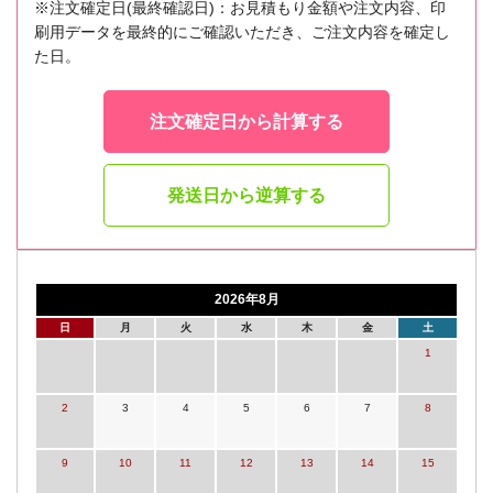
※注文確定日(最終確認日)：お見積もり金額や注文内容、印
刷用データを最終的にご確認いただき、ご注文内容を確定し
た日。
注文確定日から計算する
発送日から逆算する
2026年8月
日
月
火
水
木
金
土
1
2
3
4
5
6
7
8
9
10
11
12
13
14
15