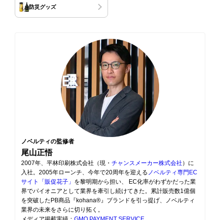
防災グッズ
ノベルティの監修者
尾山正悟
2007年、平林印刷株式会社（現・
チャンスメーカー株式会社
）に
入社。2005年ローンチ、今年で20周年を迎える
ノベルティ専門EC
サイト「販促花子」
を黎明期から担い、 EC化率がわずかだった業
界でパイオニアとして業界を牽引し続けてきた。累計販売数1億個
を突破したPB商品『kohana®』ブランドを引っ提げ、ノベルティ
業界の未来をさらに切り拓く。
メディア掲載実績：
GMO PAYMENT SERVICE