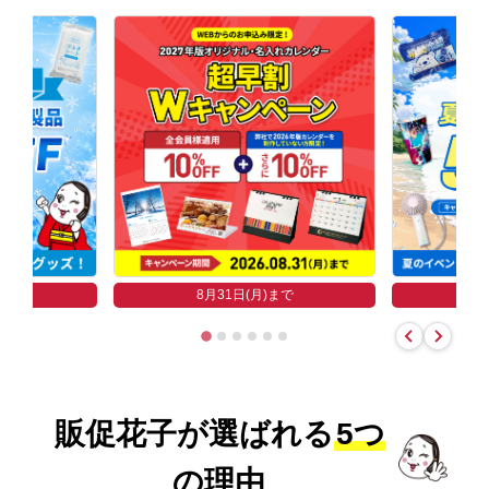
まで
8
8月31日(月)まで
販促花子が選ばれる
5つ
の理由