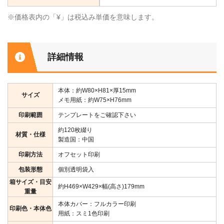
※価格表内の「¥」は税込み単価を意味します。
詳細情報
本体：約W80×H81×厚15mm
サイズ
メモ用紙：約W75×H76mm
印刷範囲
テンプレートをご確認下さい
約120枚綴り
材質・仕様
製造国：中国
印刷方法
オフセット印刷
包装形態
個別透明袋入
箱サイズ・目安
約H469×W429×幅(高さ)179mm
重量
本体カバー：フルカラー印刷
印刷色・本体色
用紙：スミ1色印刷