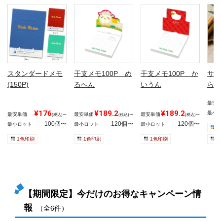
スタンダードメモ
干支メモ100P め
干支メモ100P か
サト
(150P)
るへん
いうん
らで
最安
¥176
¥189.2
¥189.2
最小
最安単価
最安単価
最安単価
(税込)〜
(税込)〜
(税込)〜
100個〜
120個〜
120個〜
最小ロット
最小ロット
最小ロット
1色印刷
1色印刷
1色印刷
1
【期間限定】今だけのお得なキャンペーン情
報
（全6件）