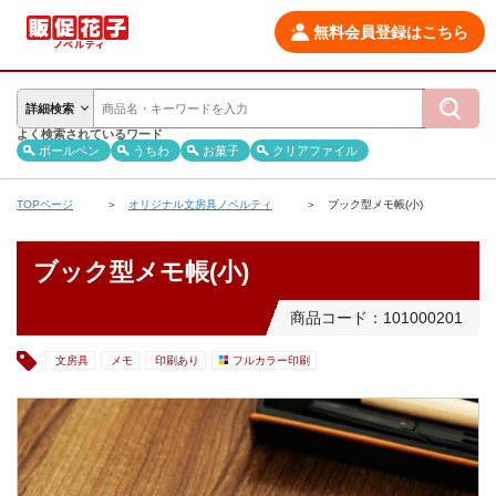
無料会員登録はこちら
詳細検索
よく検索されているワード
ボールペン
うちわ
お菓子
クリアファイル
TOPページ
オリジナル文房具ノベルティ
ブック型メモ帳(小)
ブック型メモ帳(小)
商品コード：101000201
文房具
メモ
印刷あり
フルカラー印刷