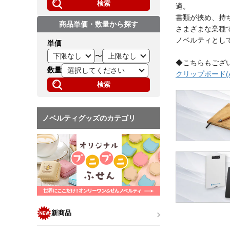
検索
適。
書類が挟め、持
商品単価・数量から探す
さまざまな業種
ノベルティとし
単価
〜
◆こちらもござ
数量
クリップボード(A
検索
ノベルティグッズのカテゴリ
新商品