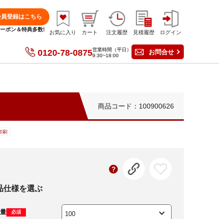
会員登録はこちら
分クーポン＆特典多数!
お気に入り
カート
注文履歴
見積履歴
ログイン
営業時間（平日）
0120-78-0875
お問合せ
9:30~18:00
商品コード：100900626
印刷
品仕様を選ぶ
量
必須