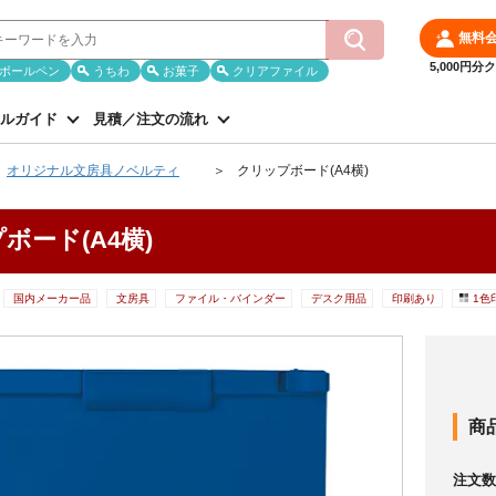
無料
5,000円
ボールペン
うちわ
お菓子
クリアファイル
ルガイド
見積／注文の流れ
オリジナル文房具ノベルティ
クリップボード(A4横)
ボード(A4横)
国内メーカー品
文房具
ファイル・バインダー
デスク用品
印刷あり
1色
商
注文数