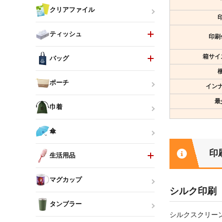
クリアファイル
ティッシュ
印刷
箱サイ
バッグ
ポーチ
イン
最
巾着
傘
印
生活用品
マグカップ
シルク印刷
タンブラー
シルクスクリー