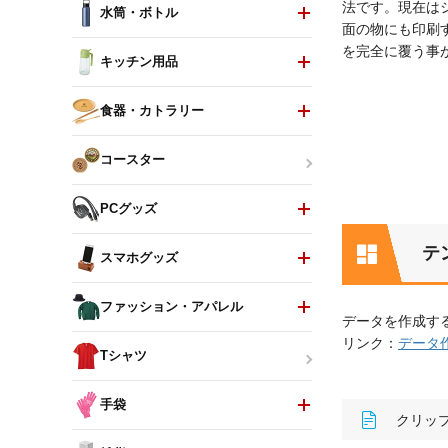
法です。現在は
水筒・ボトル
面の物にも印刷
を完全に覆う事
キッチン用品
食器・カトラリー
コースター
PCグッズ
テ
スマホグッズ
ファッション・アパレル
データを作成す
リンク：
データ
Tシャツ
手袋
クリップボ