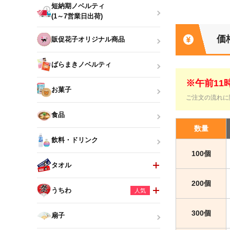
短納期ノベルティ
(1～7営業日出荷)
価
販促花子オリジナル商品
ばらまきノベルティ
※午前1
お菓子
ご注文の流れに
食品
数量
飲料・ドリンク
100個
タオル
200個
うちわ
人気
300個
扇子