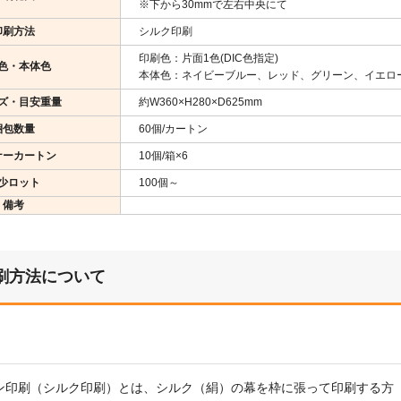
※下から30mmで左右中央にて
印刷方法
シルク印刷
印刷色：片面1色(DIC色指定)
色・本体色
本体色：ネイビーブルー、レッド、グリーン、イエロー
ズ・目安重量
約W360×H280×D625mm
梱包数量
60個/カートン
ナーカートン
10個/箱×6
少ロット
100個～
備考
刷方法について
ン印刷（シルク印刷）とは、シルク（絹）の幕を枠に張って印刷する方