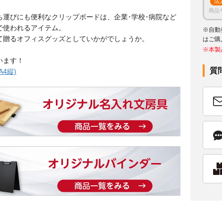
法
商品
ち運びにも便利なクリップボードは、企業･学校･病院など
で使われるアイテム。
※自動
て贈るオフィスグッズとしていかがでしょうか。
はご購
※本製
います！
質
4縦)