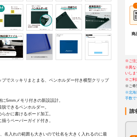
商
※ご注
※異な
いしま
※ご利
ップでスッキリまとまる、ペンホルダー付き横型クリップ
※ご希
※北海
手数で
側に5mmメモリ付きの新設設計。
着脱できるペンホルダー。
請
めらかに書けるボード加工。
に揃うペーパーガイド付き。
き、名入れの範囲も大きいので社名を大きく入れるのに最