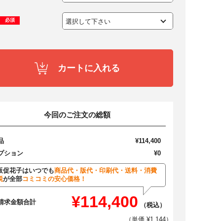
必須
カートに入れる
今回のご注文の総額
品
¥114,400
プション
¥0
販促花子はいつでも
商品代・版代・印刷代・送料・消費
税
が全部
コミコミの安心価格！
¥114,400
請求金額合計
（税込）
（単価 ¥1,144）