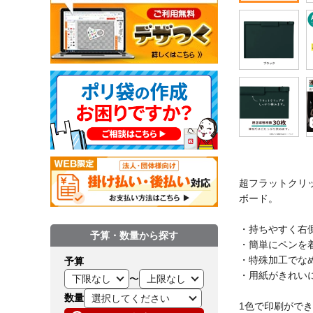
超フラットクリ
ボード。
・持ちやすく右
予算・数量から探す
・簡単にペンを
・特殊加工でな
予算
・用紙がきれい
〜
数量
1色で印刷がで