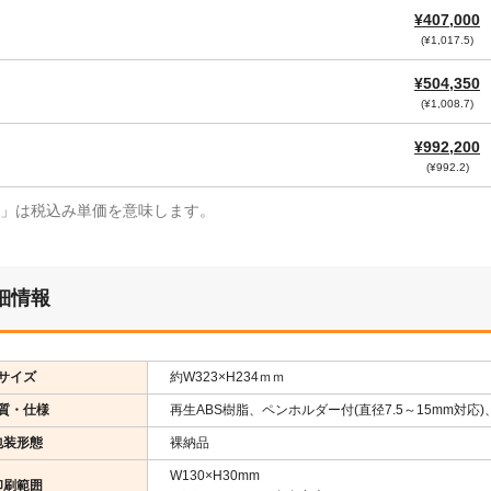
¥407,000
(¥1,017.5)
¥504,350
(¥1,008.7)
¥992,200
(¥992.2)
¥」は税込み単価を意味します。
細情報
サイズ
約W323×H234ｍｍ
質・仕様
再生ABS樹脂、ペンホルダー付(直径7.5～15mm対応
包装形態
裸納品
W130×H30mm
印刷範囲