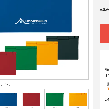
本体色
商
オ
ージです。
ご