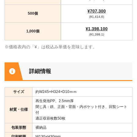
¥707,300
500個
(¥1,414.6)
¥1,398,100
1,000個
(¥1,398.1)
※価格表内の「¥」は税込み単価を意味します。
詳細情報
サイズ
約W245×H324×D10ｍｍ
再生発泡PP、2.5mm厚
閉じ具：鉄、正面・背面・内ポケット付き、回覧シート
材質・仕様
付
適正収容枚数50枚
包装形態
裸納品
印刷範囲
W130×H30mm