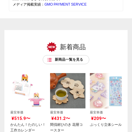
メディア掲載実績：
GMO PAYMENT SERVICE
新着商品
新商品一覧を見る
最安単価
最安単価
最安単価
¥515.9〜
¥431.2〜
¥209〜
かんたん！たのしい！
間伐材ひのき 花暦コ
ぷっくり立体シール
工作カレンダー
ースター