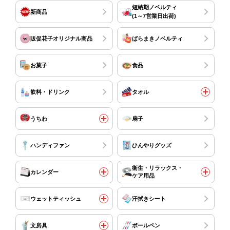
短納期ノベルティ
新商品
(1～7営業日出荷)
販促花子オリジナル商品
ばらまきノベルティ
お菓子
食品
飲料・ドリンク
タオル
うちわ
扇子
ハンディファン
ひんやりグッズ
衛生・リラックス・
カレンダー
ケア用品
ウェットティッシュ
汗拭きシート
文房具
ボールペン