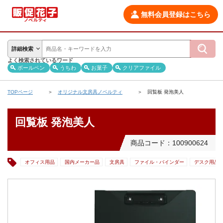
無料会員登録はこちら
詳細検索
よく検索されているワード
ボールペン
うちわ
お菓子
クリアファイル
TOPページ
オリジナル文房具ノベルティ
回覧板 発泡美人
回覧板 発泡美人
商品コード：100900624
オフィス用品
国内メーカー品
文房具
ファイル・バインダー
デスク用品