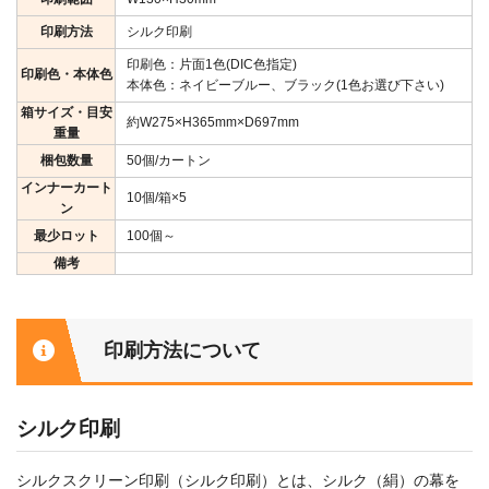
印刷方法
シルク印刷
印刷色：片面1色(DIC色指定)
印刷色・本体色
本体色：ネイビーブルー、ブラック(1色お選び下さい)
箱サイズ・目安
約W275×H365mm×D697mm
重量
梱包数量
50個/カートン
インナーカート
10個/箱×5
ン
最少ロット
100個～
備考
印刷方法について
シルク印刷
シルクスクリーン印刷（シルク印刷）とは、シルク（絹）の幕を