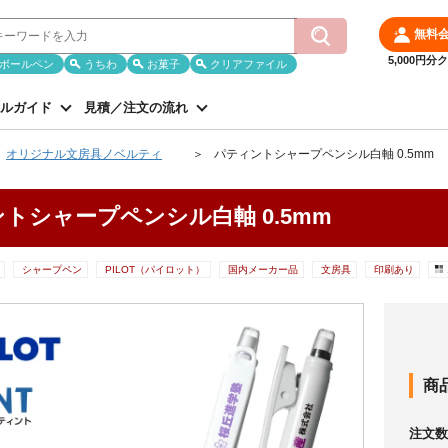
無料
5,000円
ボールペン
うちわ
お菓子
クリアファイル
ルガイド
見積／注文の流れ
オリジナル文房具ノベルティ
パティントシャープペンシル白軸 0.5mm
トシャープペンシル白軸 0.5mm
シャープペン
PILOT（パイロット）
国内メーカー品
文房具
印刷あり
商
注文数