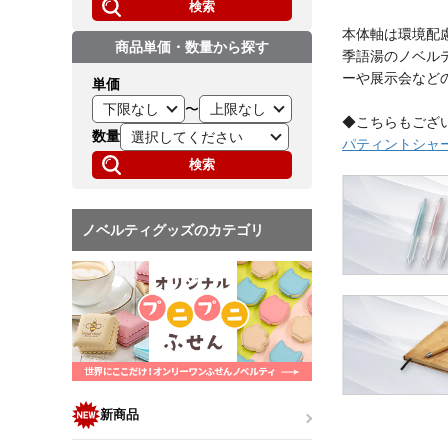
検索
本体軸は環境配
商品単価・数量から探す
季語湯のノベル
ーや展示会など
単価
〜
◆こちらもござ
数量
パティントシャー
検索
ノベルティグッズのカテゴリ
新商品