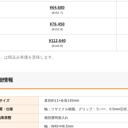
¥64,680
(¥161.7)
¥76,450
(¥152.9)
¥112,640
(¥140.8)
¥」は税込み単価を意味します。
細情報
サイズ
直径約11×全長145mm
質・仕様
軸：リサイクル樹脂、グリップ：ラバー、0.5mm芯径、
包装形態
個別透明袋入れ
軸：W40×H6.5mm