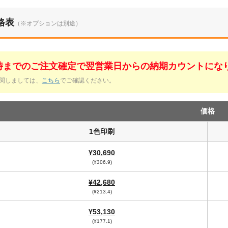
格表
（※オプションは別途）
1時までのご注文確定で翌営業日からの納期カウントにな
関しましては、
こちら
でご確認ください。
価格
1色印刷
¥30,690
(¥306.9)
¥42,680
(¥213.4)
¥53,130
(¥177.1)