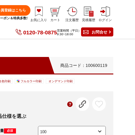
会員登録はこちら
分クーポン＆特典多数!
お気に入り
カート
注文履歴
見積履歴
ログイン
営業時間（平日）
0120-78-0875
お問合せ
9:30~18:00
商品コード：100600119
1色印刷
フルカラー印刷
オンデマンド印刷
品仕様を選ぶ
量
必須