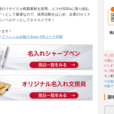
慮のリサイクル樹脂素材を採用。エコやSDGsに取り組む
ティとして最適なので、採用活動をはじめ、企業のセミナ
のノベルティとしてオススメです！
います！
商
プペンシル白軸 0.5mm QRコード印刷
※ご注
※異な
いしま
※ご利
※ご希
※北海
手数で
請