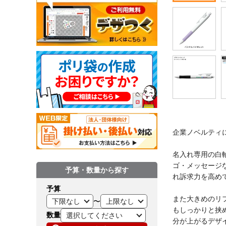
企業ノベルティ
名入れ専用の白
ゴ・メッセージ
予算・数量から探す
れ訴求力を高め
予算
また大きめのリ
〜
もしっかりと挟
数量
分が上がるデザ