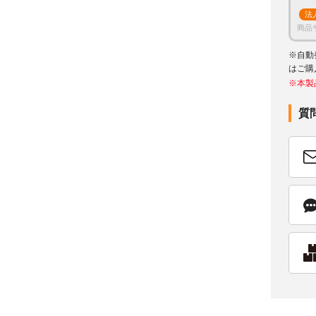
法
商品
※自動
はご購
※本製
質