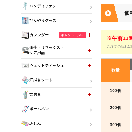
ハンディファン
価
ひんやりグッズ
カレンダー
キャンペーン中
※午前1
ご注文の流れに
衛生・リラックス・
ケア用品
ウェットティッシュ
数量
汗拭きシート
100個
文房具
200個
ボールペン
ふせん
300個