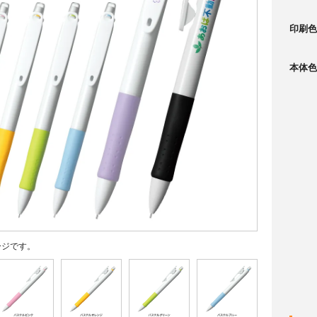
印刷色
本体色
ージです。