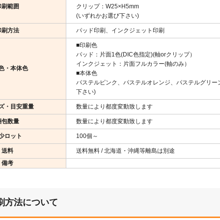
印刷範囲
クリップ：W25×H5mm
(いずれかお選び下さい)
印刷方法
パッド印刷、インクジェット印刷
■印刷色
パッド：片面1色(DIC色指定)(軸orクリップ）
インクジェット：片面フルカラー(軸のみ）
色・本体色
■本体色
パステルピンク、パステルオレンジ、パステルグリー
下さい)
ズ・目安重量
数量により都度変動致します
梱包数量
数量により都度変動致します
少ロット
100個～
送料
送料無料 / 北海道・沖縄等離島は別途
備考
刷方法について