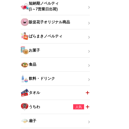
短納期ノベルティ
(1～7営業日出荷)
販促花子オリジナル商品
ばらまきノベルティ
お菓子
食品
飲料・ドリンク
タオル
うちわ
人気
扇子