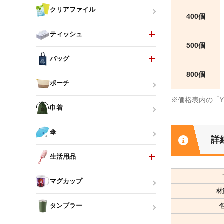
クリアファイル
400個
ティッシュ
500個
バッグ
800個
ポーチ
※価格表内の「
巾着
傘
詳
生活用品
マグカップ
材
タンブラー