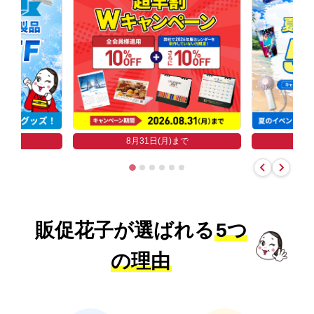
まで
8
8月31日(月)まで
販促花子が選ばれる
5つ
の理由