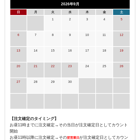
2026年9月
日
月
火
水
木
金
土
1
2
3
4
5
6
7
8
9
10
11
12
13
14
15
16
17
18
19
20
21
22
23
24
25
26
27
28
29
30
【注文確定のタイミング】
お昼11時までに注文確定→その当日が注文確定日としてカウント
開始
お昼11時以降に注文確定→その
が注文確定日としてカウン
翌営業日