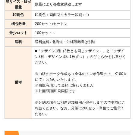
箱サイズ・目安
数量により都度変動致します
重量
印刷色
印刷色：両面フルカラー印刷＋白
梱包数量
200セット/カートン
最少ロット
100セット～
送料
送料無料 / 北海道・沖縄等離島は別途
■「デザイン1種（3枚とも同じデザイン）」と「デザイ
ン3種（デザイン違い1枚ずつ）」のどちらかをお選びく
ださい。
※白版のデータ作成も（全体のトンボ作製の上、K100％
にて）お願いいたします。
備考
※白版有/無しで金額は変わりません
※片面/両面印刷同額です
※分納の場合は別途追加費用が発生しますので事前にご
相談ください。なお、分納は200セット単位でご指示く
ださい。