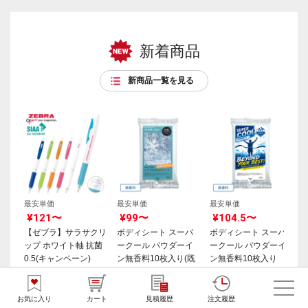
新着商品
新商品一覧を見る
最安単価
最安単価
最安単価
¥121〜
¥99〜
¥104.5〜
【ゼブラ】サラサクリ
ボディシート スーパ
ボディシート スーパ
ップ ホワイト軸 抗菌
ークール パウダーイ
ークール パウダーイ
0.5(キャンペーン)
ン無香料10枚入り(既
ン無香料10枚入り
製品)
お気に入り
カート
見積履歴
注文履歴