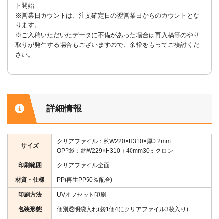
ト開始
※営業日カウントは、注文確定日の翌営業日からのカウントとな
ります。
※ご入稿いただいたデータに不備があった場合は再入稿等のやり
取りが発生する場合もございますので、余裕をもってご検討くだ
さい。
詳細情報
クリアファイル：約W220×H310×厚0.2mm
サイズ
OPP袋：約W229×H310＋40mm30ミクロン
印刷範囲
クリアファイル全面
材質・仕様
PP(再生PP50％配合)
印刷方法
UVオフセット印刷
包装形態
個別透明袋入れ(袋1個4にクリアファイル3枚入り)