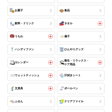
お菓子
食品
飲料・ドリンク
タオル
うちわ
扇子
ハンディファン
ひんやりグッズ
衛生・リラックス・
カレンダー
ケア用品
ウェットティッシュ
汗拭きシート
文房具
ボールペン
ふせん
クリアファイル