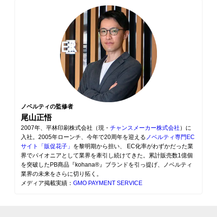
ノベルティの監修者
尾山正悟
2007年、平林印刷株式会社（現・
チャンスメーカー株式会社
）に
入社。2005年ローンチ、今年で20周年を迎える
ノベルティ専門EC
サイト「販促花子」
を黎明期から担い、 EC化率がわずかだった業
界でパイオニアとして業界を牽引し続けてきた。累計販売数1億個
を突破したPB商品『kohana®』ブランドを引っ提げ、ノベルティ
業界の未来をさらに切り拓く。
メディア掲載実績：
GMO PAYMENT SERVICE