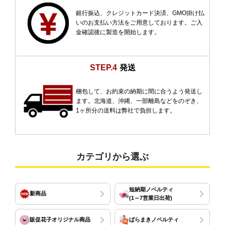
銀行振込、クレジットカード決済、GMO掛け払
いのお支払い方法をご用意しております。ご入
金確認後に製造を開始します。
STEP.4
発送
梱包して、お約束の納期に間に合うよう発送し
ます。北海道、沖縄、一部離島などをのぞき、
1ヶ所分の送料は弊社で負担します。
カテゴリから選ぶ
短納期ノベルティ
新商品
(1～7営業日出荷)
販促花子オリジナル商品
ばらまきノベルティ