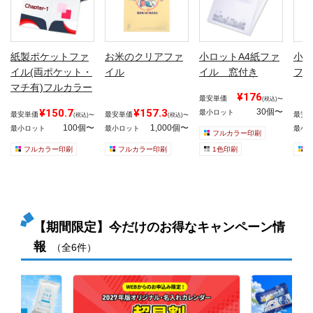
紙製ポケットファ
お米のクリアファ
小ロットA4紙ファ
小ロ
イル(両ポケット・
イル
イル 窓付き
ファ
マチ有)フルカラー
¥176
最安単価
(税込)〜
¥150.7
¥157.3
30個〜
最小ロット
最安単価
最安単価
最安
(税込)〜
(税込)〜
100個〜
1,000個〜
最小ロット
最小ロット
最小
フルカラー印刷
フルカラー印刷
フルカラー印刷
1色印刷
【期間限定】今だけのお得なキャンペーン情
報
（全6件）