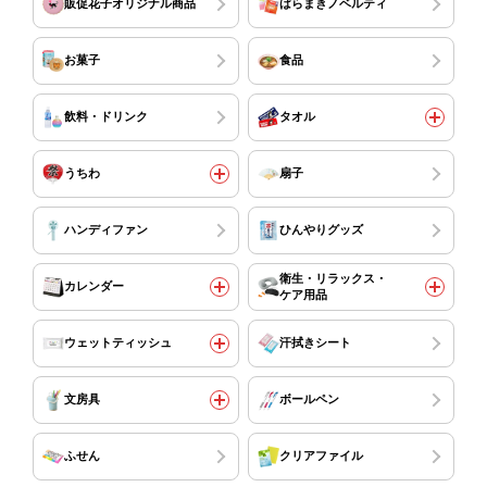
販促花子オリジナル商品
ばらまきノベルティ
お菓子
食品
飲料・ドリンク
タオル
うちわ
扇子
ハンディファン
ひんやりグッズ
衛生・リラックス・
カレンダー
ケア用品
ウェットティッシュ
汗拭きシート
文房具
ボールペン
ふせん
クリアファイル