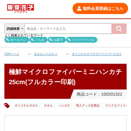
無料会員登録はこちら
詳細検索
よく検索されているワード
ボールペン
うちわ
お菓子
クリアファイル
TOPページ
タオルノベルティ
オリジナルマイクロファイバークロス
極鮮マイクロファイバーミニハンカチ
25cm(フルカラー印刷)
商品コード：100201322
オリジナルタオル
タオル
ハンカチ
同人グッズ全商品
マイクロファイバ