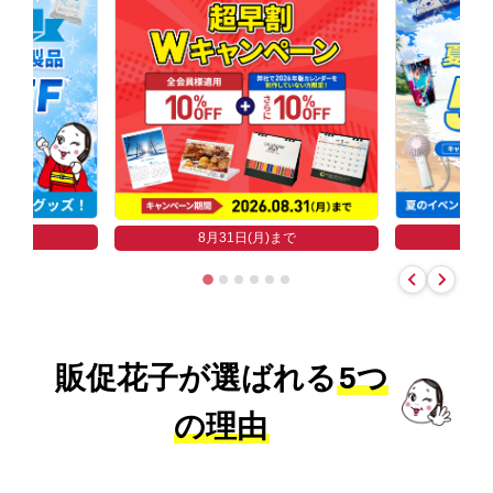
まで
8
8月31日(月)まで
販促花子が選ばれる
5つ
の理由