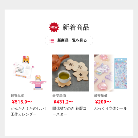
新着商品
新商品一覧を見る
最安単価
最安単価
最安単価
¥515.9〜
¥431.2〜
¥209〜
かんたん！たのしい！
間伐材ひのき 花暦コ
ぷっくり立体シール
工作カレンダー
ースター