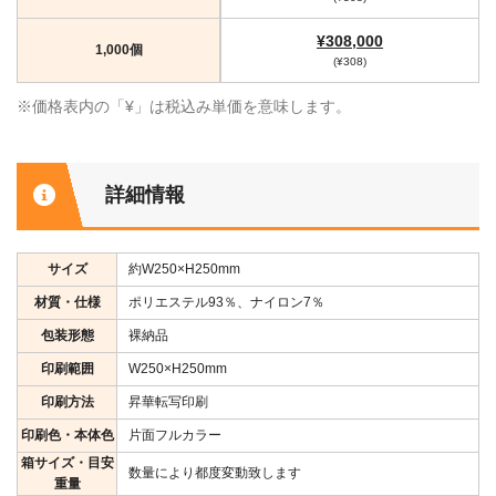
¥308,000
1,000個
(¥308)
※価格表内の「¥」は税込み単価を意味します。
詳細情報
サイズ
約W250×H250mm
材質・仕様
ポリエステル93％、ナイロン7％
包装形態
裸納品
印刷範囲
W250×H250mm
印刷方法
昇華転写印刷
印刷色・本体色
片面フルカラー
箱サイズ・目安
数量により都度変動致します
重量