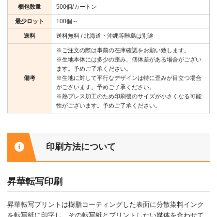
梱包数量
500個/カートン
最少ロット
100個～
送料
送料無料 / 北海道・沖縄等離島は別途
※ご注文の際は事前の在庫確認をお願い致します。
※生地本体には多少の歪み、個体差がある場合がござい
ます。予めご了承ください。
備考
※生地に対して平行なデザインは特に歪みが目立つ場合
がございます。予めご了承ください。
※熱プレス加工のため印刷後のサイズが小さくなる可能
性がございます。予めご了承ください。
印刷方法について
昇華転写印刷
昇華転写プリントは樹脂コーティングした表面に分散染料インク
を転写紙に印字し、その転写紙とプリントしたい媒体を合わせて