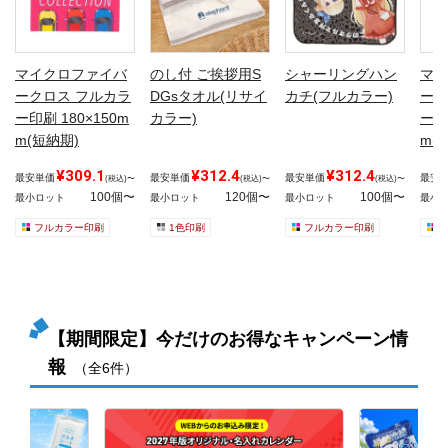
マイクロファイバ
のし付 ご挨拶用S
シャーリングハン
マイ
ークロス フルカラ
DGsタオル(リサイ
カチ(フルカラー)
ーク
ー印刷 180×150m
カラー)
ー印
m(短納期)
m(
¥309.1
¥312.4
¥312.4
最安単価
最安単価
最安単価
最安
(税込)〜
(税込)〜
(税込)〜
100個〜
120個〜
100個〜
最小ロット
最小ロット
最小ロット
最小
フルカラー印刷
1色印刷
フルカラー印刷
【期間限定】今だけのお得なキャンペーン情
報
（全6件）