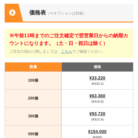
価格表
（※オプションは別途）
※午前11時までのご注文確定で翌営業日からの納期カ
ウントになります。（土・日・祝日は除く）
ご注文の流れに関しましては、
こちら
でご確認ください。
数量
価格
¥33,220
100個
(¥332.2)
¥63,360
200個
(¥316.8)
¥93,720
300個
(¥312.4)
¥154,000
500個
(¥308)