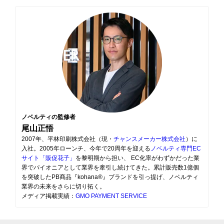
ノベルティの監修者
尾山正悟
2007年、平林印刷株式会社（現・
チャンスメーカー株式会社
）に
入社。2005年ローンチ、今年で20周年を迎える
ノベルティ専門EC
サイト「販促花子」
を黎明期から担い、 EC化率がわずかだった業
界でパイオニアとして業界を牽引し続けてきた。累計販売数1億個
を突破したPB商品『kohana®』ブランドを引っ提げ、ノベルティ
業界の未来をさらに切り拓く。
メディア掲載実績：
GMO PAYMENT SERVICE