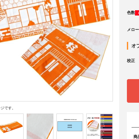
色数
メロー
オ
校正
ージです。
商