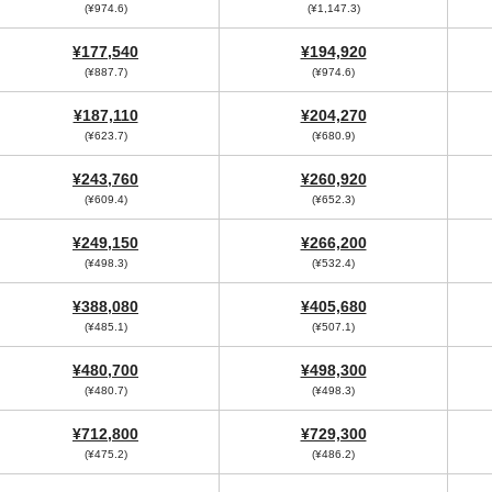
(¥974.6)
(¥1,147.3)
¥177,540
¥194,920
(¥887.7)
(¥974.6)
¥187,110
¥204,270
(¥623.7)
(¥680.9)
¥243,760
¥260,920
(¥609.4)
(¥652.3)
¥249,150
¥266,200
(¥498.3)
(¥532.4)
¥388,080
¥405,680
(¥485.1)
(¥507.1)
¥480,700
¥498,300
(¥480.7)
(¥498.3)
¥712,800
¥729,300
(¥475.2)
(¥486.2)