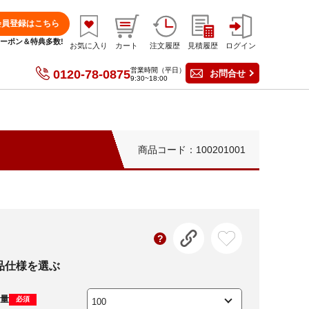
会員登録はこちら
分クーポン＆特典多数!
お気に入り
カート
注文履歴
見積履歴
ログイン
営業時間（平日）
0120-78-0875
お問合せ
9:30~18:00
商品コード：100201001
品仕様を選ぶ
量
必須