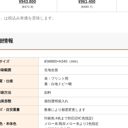
¥943,800
¥961,400
(¥471.9)
(¥480.7)
¥」は税込み単価を意味します。
細情報
サイズ
約W880×H340（mm）
印刷範囲
生地全面
表：プリント岡
質・仕様
裏：白地ドビー晒
印刷方法
顔料
包装形態
個別透明袋入れ
ズ・目安重量
数量により都度変更します
印刷色:4色まで対応(DIC色指定)
色・本体色
メロー糸:既存メロー糸より1色指定