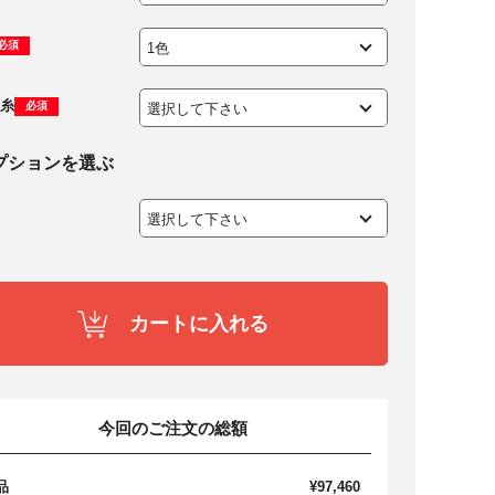
必須
糸
必須
プションを選ぶ
カートに入れる
今回のご注文の総額
品
¥97,460