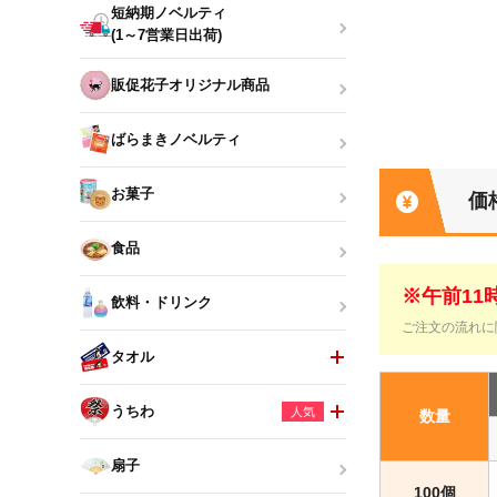
短納期ノベルティ
(1～7営業日出荷)
販促花子オリジナル商品
ばらまきノベルティ
お菓子
価
食品
※午前1
飲料・ドリンク
ご注文の流れに
タオル
うちわ
人気
数量
扇子
100個