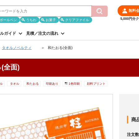
無料
5,000円
ボールペン
うちわ
お菓子
クリアファイル
ルガイド
見積／注文の流れ
タオルノベルティ
和たおる(全面)
(全面)
ル
タオル
和たおる
印刷あり
1色印刷
顔料プリント
商
注文数