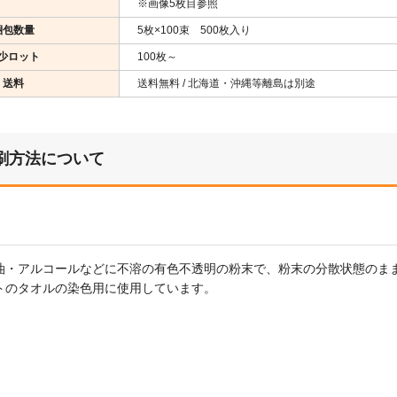
※画像5枚目参照
梱包数量
5枚×100束 500枚入り
少ロット
100枚～
送料
送料無料 / 北海道・沖縄等離島は別途
刷方法について
油・アルコールなどに不溶の有色不透明の粉末で、粉末の分散状態のま
トのタオルの染色用に使用しています。