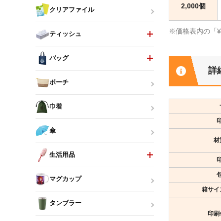
2,000個
クリアファイル
※価格表内の「
ティッシュ
バッグ
詳
ポーチ
巾着
傘
材
生活用品
マグカップ
箱サイ
タンブラー
印刷