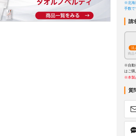
※北海
手数で
請
法
商品
※自動
はご購
※本製
質