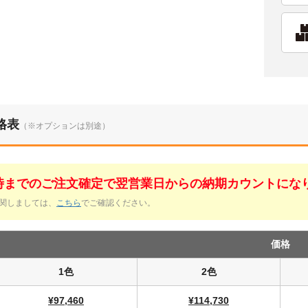
格表
（※オプションは別途）
1時までのご注文確定で翌営業日からの納期カウントにな
関しましては、
こちら
でご確認ください。
価格
1色
2色
¥97,460
¥114,730