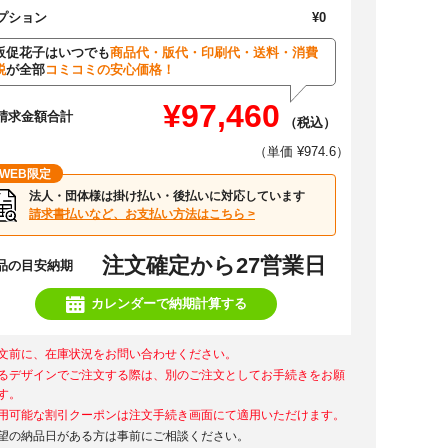
プション
¥0
販促花子はいつでも
商品代・版代・印刷代・送料・消費
税
が全部
コミコミの安心価格！
¥97,460
請求金額合計
（税込）
（単価 ¥974.6）
WEB限定
法人・団体様は掛け払い・後払いに対応しています
請求書払いなど、お支払い方法はこちら >
注文確定から27営業日
品の目安納期
カレンダーで納期計算する
文前に、在庫状況をお問い合わせください。
るデザインでご注文する際は、別のご注文としてお手続きをお願
す。
用可能な割引クーポンは注文手続き画面にて適用いただけます。
望の納品日がある方は事前にご相談ください。