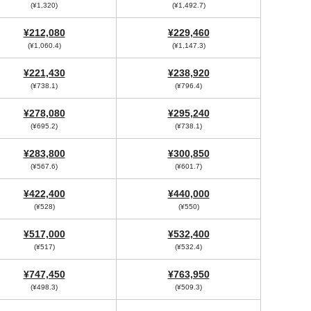
(¥1,320)
(¥1,492.7)
¥212,080
¥229,460
(¥1,060.4)
(¥1,147.3)
¥221,430
¥238,920
(¥738.1)
(¥796.4)
¥278,080
¥295,240
(¥695.2)
(¥738.1)
¥283,800
¥300,850
(¥567.6)
(¥601.7)
¥422,400
¥440,000
(¥528)
(¥550)
¥517,000
¥532,400
(¥517)
(¥532.4)
¥747,450
¥763,950
(¥498.3)
(¥509.3)