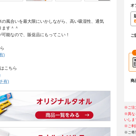
オ
来の風合いを最大限にいかしながら、高い吸湿性、通気
ります＾＾
が可能なので、販促品にもってこい！
ご
ちら
有)
プはこちら
)
商
チ有)
※ご注
※異な
いしま
※ご利
※ご希