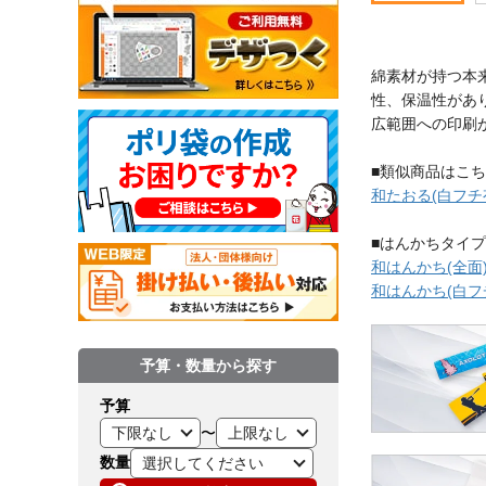
綿素材が持つ本
性、保温性があ
広範囲への印刷
■類似商品はこ
和たおる(白フチ
■はんかちタイ
和はんかち(全面
和はんかち(白フ
予算・数量から探す
予算
〜
数量